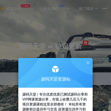
已测试
NEW
游戏源码
创业课程
热门项目
源码天堂 ∞ 稳定更新
源码天堂&实战项目&365天稳定更新 站长qq：2491572707
源码天堂资源站
引流
抖音
挂机
直播
快手
小红书
源码天堂 | 专注优质优质已测试源码分享和
VIP网课资源分享，市面上收费几百几千的
项目资源课程这里全部都有！ 本站所有资
源教程仅提供学习交流 该资源仅供学习和