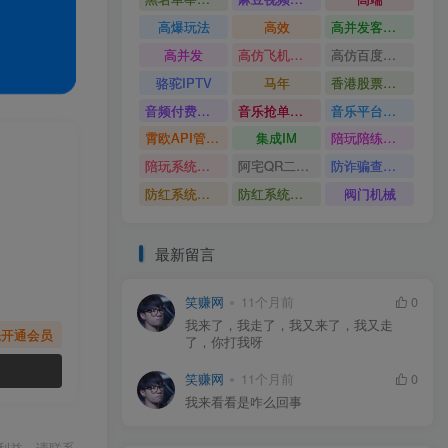
高爆玩法
高效
高并发客服系统
高并发
高仿飞机源码
高仿百度网盘UI
骆驼IPTV
马年
香港股票系统源码
音频付费订阅系统
音乐抢单系统
音乐平台源码
霄欧API管理系统
集成IM
陪玩陪练平台
陪玩系统源码
阿宅QR二维码生成
防诈骗查询系统
防红系统源码
防红系统最新版
阀门机械
最新留言
笑赚网
11个月前
0
我来了，我走了，我又来了，我又走
先开通会员
了，你打我呀
笑赚网
11个月前
0
我来看看是咋么回事