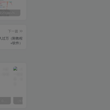
白菜价解锁20000+N个赚钱机会，加入源码天堂会员，全站资源免费学习。
加盟源码天堂，搭建同款项目资源站，实现日入2000+
【站长运营资料】无水印课程资源
下一篇
入过万（附教程
+软件）
（8396期）英语动画项目，0成本，一部手机单日变现600+（教程+素材）
（9361期）中视频最新玩法，AI一键改唱影视解说，刷爆全网流量，日入2000＋全平台通用