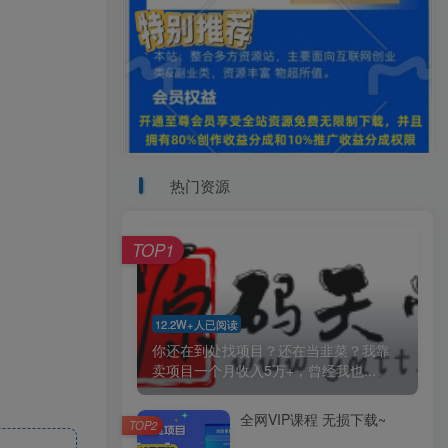
热门资源
TOP1
12.2W+人已阅读
你还在到处找项目？还在当韭菜？我靠
卖项目一个月收入5万+，曾经我也...
全网VIP课程 无损下载~
TOP2