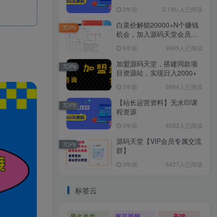
2年前
2.1W+人已阅读
白菜价解锁20000+N个赚钱
TOP3
机会，加入源码天堂会员，
全站资源免费学习。
3年前
9969人已阅读
加盟源码天堂，搭建同款项
TOP4
目资源站，实现日入2000+
3年前
6894人已阅读
【站长运营资料】无水印课
TOP5
程资源
3年前
6583人已阅读
源码天堂【VIP会员专属交流
TOP6
群】
3年前
6427人已阅读
标签云
黑名单举报系统源码
麻豆视频源码
高端