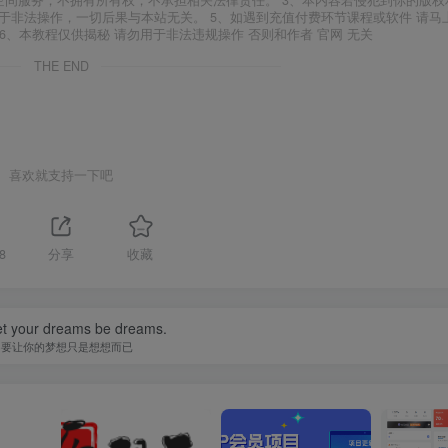
空间服务，不拥有所有权，不承担相关法律责任。 3、本内容若侵犯到你的版权
于非法操作，一切后果与本站无关。 5、如遇到充值付费环节课程或软件 请马
6、本教程仅供揭秘 请勿用于非法违规操作 否则和作者 官网 无关
THE END
喜欢就支持一下吧
8
分享
收藏
let your dreams be dreams.
不要让你的梦想只是想想而已