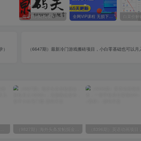
你还在到处找项目？还在当韭菜？我靠卖项目一个月收入5万+，曾经我也是个失败者。
全网VIP课程 无损下载~
学）
（6647期）最新冷门游戏搬砖项目，小白零基础也可以月
期）2024视频号爽剧推广，肉眼可见的收益增长，每天几分钟收益2000+
（9827期）海外头条发帖掘金，轻松月入10000+，无脑搬运发布，新手小白无门槛