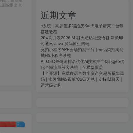
利益，请联系
上删除退出 涉
近期文章
c系统｜高颜值多端婚庆SaaS电子请柬平台带
搭建教程
20w高并发2026IM 聊天通话社交语聊 新款即
时通讯 Java 源码原生四端
竞拍小程序APP会场拍卖平台｜全品类拍卖商
城H5小程序系统
AI-GEO关键词排名优化Ai搜索推广优化geo优
化全域流量获客系统｜全模型覆盖
【全开源】高端多语言数字资产交易所系统源
码 | 永续/期权/跟单/C2C/闪兑 | 支持IM聊天 |
运营级架构