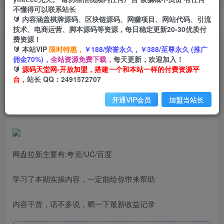
不懂得可以联系站长
🔰 内容涵盖棋牌源码、区块链源码、网赚项目、网站代码、引流
首页
创业课程
会员专属
正文
技术、电商运营、脚本源码等资源，每日稳定更新20-30优质付
费资源！
（6645期）最新全平台网盘，拉新技术，轻松日
🔰 本站VIP
限时特惠，
￥188/荣誉永久，￥388/至尊永久 (推广
佣金70%)，
全站资源免费下载，
每天更新，欢迎加入！
入500+（保姆级教学）
🔰
源码天堂网-开放加盟，搭建一个和本站一样的付费资源平
台，
站长 QQ：2491572707
小码
关注
私信
2年前发布
开通VIP会员
加盟当站长
728
124
网盘拉新主要有:夸克/UC/百度
学习了本期实操内容，一定能给你带来帮助
内容干货，话不多说，晒一下最新收益记录