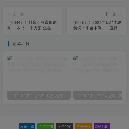
上一篇
下一篇
（6644期）抖音小白直播课
（6646期）2023年玩转电影
堂 一本书 一个支架 坐在家
解说：平台不倒，一直做到
里就能日入四位数
老
相关推荐
（10169期）谷歌SEO从入门到精通 带你打造排名 清晰的独立站+Google SEO工作流
（9028期）2024视频号爽剧推广，肉
友链申请
-
免责声明
-
关于我们
-
广告合作
-
网站地图