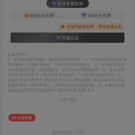
会员专属资源
免费
免费
荣誉会员
至尊会员
您暂无购买权限，请先开通会员
开通会员
©
版权声明
1、本内容转载于网络，版权归原作者所有！ 2、本站仅提供信息存储
空间服务，不拥有所有权，不承担相关法律责任。 3、本内容若侵犯
到你的版权利益，请联系我们，会尽快给予删除处理！ 4、本站全资
源仅供测试和学习，请勿用于非法操作，一切后果与本站无关。 5、
如遇到充值付费环节课程或软件 请马上删除退出 涉及自身权益/利益
需要投资的一律不要相信，访客发现请向客服举报。 6、本教程仅供
揭秘 请勿用于非法违规操作 否则和作者 官网 无关
THE END
会员专属
喜欢就支持一下吧