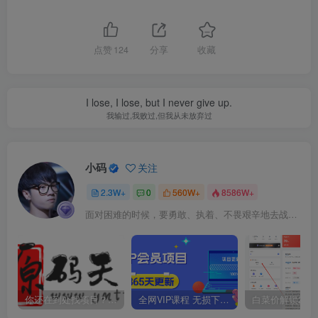
点赞
124
分享
收藏
I lose, I lose, but I never give up.
我输过,我败过,但我从未放弃过
小码
关注
2.3W+
0
560W+
8586W+
面对困难的时候，要勇敢、执着、不畏艰辛地去战胜它
你还在到处找项目？还在当韭菜？我靠卖项目一个月收入5万+，曾经我也是个失败者。
全网VIP课程 无损下载~