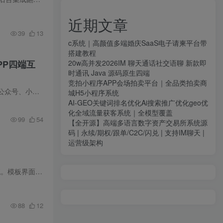
近期文章
39
13
c系统｜高颜值多端婚庆SaaS电子请柬平台带
搭建教程
APP四端互
20w高并发2026IM 聊天通话社交语聊 新款即
时通讯 Java 源码原生四端
竞拍小程序APP会场拍卖平台｜全品类拍卖商
▍系统简介 2025年最新修复版多端商城系统源码基于ThinkPHP+Uniapp开发，前后端全开源，支持H5、公众号、小程序、APP四端数据同步互通。系统集成直播分销、DIY页面模板及多营销插件，功能完善，...
城H5小程序系统
AI-GEO关键词排名优化Ai搜索推广优化geo优
化全域流量获客系统｜全模型覆盖
99
54
【全开源】高端多语言数字资产交易所系统源
码 | 永续/期权/跟单/C2C/闪兑 | 支持IM聊天 |
运营级架构
▍模板简介 本资源为蓝天云商城分站用户后台美化模板，完美适配彩虹、蓝天、SF等多款主流云商城系统。模板界面简洁美观，操作便捷，只需替换文件并修改基础信息即可快速启用。 ▍核心特点 🎨 视...
88
12