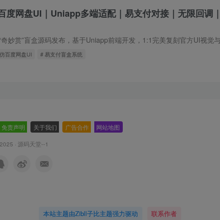
度网盘UI｜Uniapp多端适配｜易支付对接｜无限回调｜
高仿百度网盘UI
# 易支付盲盒系统
免责声明
-
关于我们
-
广告合作
-
网站地图
 2025 ·
源码天堂--1
本站主题由Zibll子比主题强力驱动
联系作者