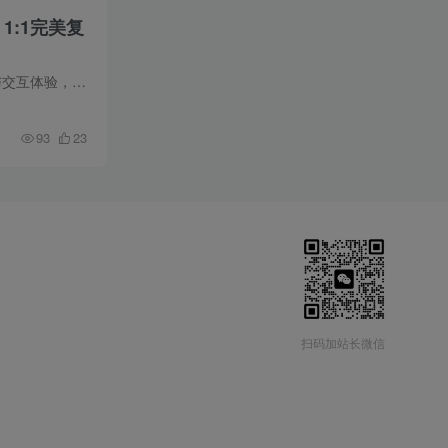
1:1完美复
▍系统简介 最新版高仿百度网盘“奇妙赏”盲盒源码发布，基于Uniapp前端开发，1:1完美复刻官方UI视觉与交互体验，无缝对接易支付，支持无限回调，无需认证服务号，实现抽奖、开盒及奖品管理等完...
93
23
扫码加站长微信