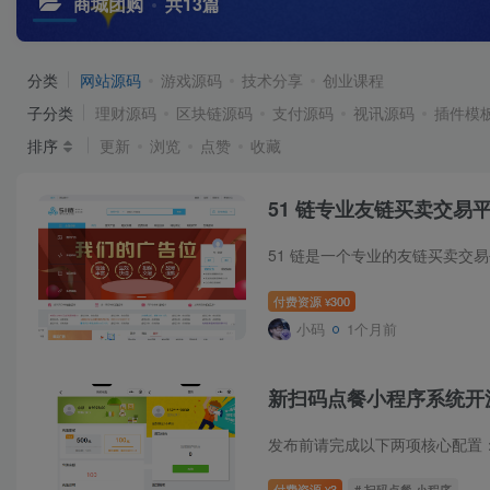
商城团购
共13篇
分类
网站源码
游戏源码
技术分享
创业课程
子分类
理财源码
区块链源码
支付源码
视讯源码
插件模
排序
更新
浏览
点赞
收藏
51 链专业友链买卖交易
付费资源
300
¥
小码
1个月前
新扫码点餐小程序系统开
付费资源
3
# 扫码点餐 小程序
¥