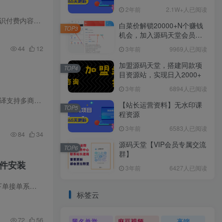
2年前
2.1W+人已阅读
这是一款功能强大的社区论坛建站系统，源码插件齐全，自带PC端模板，涵盖多种实用功能。系统支持知识付费内容下载、资源网搭建、社区论坛互动、线上交友、课程学习、圈子拓客及微信投票等丰富业...
白菜价解锁20000+N个赚钱
TOP3
机会，加入源码天堂会员，
全站资源免费学习。
44
12
3年前
9969人已阅读
加盟源码天堂，搭建同款项
TOP4
目资源站，实现日入2000+
3年前
6894人已阅读
最新多语言跨境商城系统源码 跨境电商系统 全开源默认中英双语 后台带翻译接口 支持 133 种语言自动翻译支持多商户联盟 一键部署版本 伪静态 + 后台登陆后缀安装教程：测试环境：Nginx + PHP7.4...
【站长运营资料】无水印课
TOP5
程资源
3年前
6583人已阅读
84
34
源码天堂【VIP会员专属交流
TOP6
群】
软件安装
3年前
6427人已阅读
▍项目简介 校园跑腿小程序源码是一套基于Midway3.0后端、Nuxt2.x后台及Uniapp小程序端开发的跑腿下单接单系统。系统支持跑腿、快递代取、陪练陪玩、软件安装等多种服务场景，包含用户下单、申...
标签云
72
56
黑名单举报系统源码
麻豆视频源码
高端