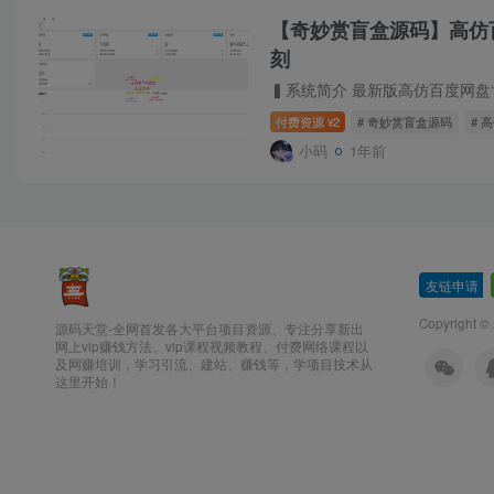
【奇妙赏盲盒源码】高仿百
刻
付费资源
2
# 奇妙赏盲盒源码
# 
¥
小码
1年前
友链申请
-
Copyright ©
源码天堂-全网首发各大平台项目资源、专注分享新出
网上vip赚钱方法、vip课程视频教程、付费网络课程以
及网赚培训，学习引流、建站、赚钱等，学项目技术从
这里开始！