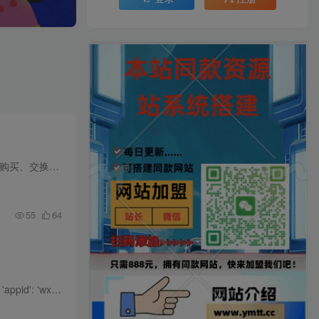
51 链是一个专业的友链买卖交易平台，致力于为网站站长提供安全、高效的友链交易服务。平台支持友链购买、交换、转让等多种业务模式，帮助站长提升网站 SEO 排名，实现流量增长。 核心功能 友链...
55
64
发布前请完成以下两项核心配置： 📍 第一步：更换你的小程序AppID 文件：/project.config.json 修改：将 'appid': 'wx28fdf235ea5782f2' 替换为您自己的AppID。 📍 第二步：替换服务端域名 文...