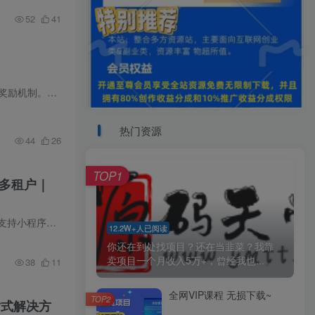
52
41
▍系统简介 最新修复版元富之路众筹商城系统源码正式发布，集成订单认购、余额抢购、共识分红及多级奖励机制。系统前端已编译，后端采用PHP开发，包含完整商城功能，支持静态与动态收益，实现多...
热门资源
44
26
TOP1
S多租户｜
▍系统简介 本资源为最新版门店扫码点餐系统源码，基于Java+SpringBoot+element-plus+Uniapp开发，支持小程序、APP及多端接入。系统采用SAAS多租户架构，代码结构清晰规范，极易二次开发，可快...
12.2W+人已阅读
你还在到处找项目？还在当韭菜？我靠
卖项目一个月收入5万+，曾经我也...
38
11
全网VIP课程 无损下载~
TOP2
站式解决方