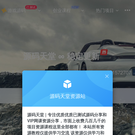
已测试
NEW
游戏源码
创业课程
热门项目
源码天堂 ∞ 稳定更新
源码天堂&实战项目&365天稳定更新 站长qq：2491572707
源码天堂资源站
引流
抖音
挂机
直播
快手
小红书
源码天堂 | 专注优质优质已测试源码分享和
VIP网课资源分享，市面上收费几百几千的
项目资源课程这里全部都有！ 本站所有资
源教程仅提供学习交流 该资源仅供学习和