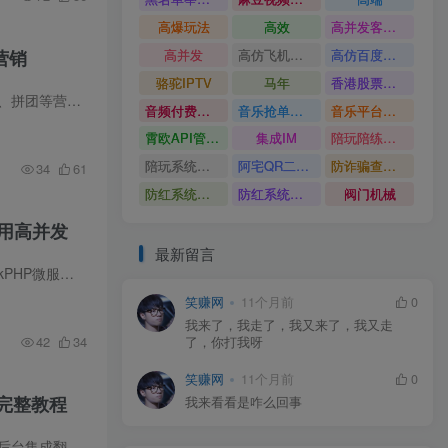
高爆玩法
高效
高并发客服系统
高并发
高仿飞机源码
高仿百度网盘UI
营销
骆驼IPTV
马年
香港股票系统源码
▍系统简介 最新PHP团购商城系统源码全栈开源，无任何加密模块，支持自由二次开发。系统内置阶梯价、拼团等营销功能，完美支持虚拟商品自动发货及服务类商品，整合微信与支付宝支付，采用响应式...
音频付费订阅系统
音乐抢单系统
音乐平台源码
霄欧API管理系统
集成IM
陪玩陪练平台
陪玩系统源码
阿宅QR二维码生成
防诈骗查询系统
34
61
防红系统源码
防红系统最新版
阀门机械
可用高并发
最新留言
▍系统简介 最新拍卖直播系统源码采用全栈模块化设计，集成拍卖、直播、商城三大核心功能。基于ThinkPHP微服务架构+Vue.js响应式前端+Java/Objective-C原生移动端开发，经过3000小时压力测试，...
笑赚网
11个月前
0
我来了，我走了，我又来了，我又走
42
34
了，你打我呀
笑赚网
11个月前
0
完整教程
我来看看是咋么回事
▍系统简介 最新多语言跨境商城系统源码全开源发布，专为跨境电商业务设计。系统默认支持中英双语，后台集成翻译接口可实现133种语言自动翻译，支持多商户联盟运营，提供伪静态配置和后台安全后...