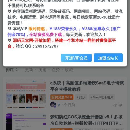
不懂得可以联系站长
🔰 内容涵盖棋牌源码、区块链源码、网赚项目、网站代码、引流
技术、电商运营、脚本源码等资源，每日稳定更新20-30优质付
费资源！
🔰 本站VIP
限时特惠，
￥188/荣誉永久，￥388/至尊永久 (推广
其他源码
共48篇
佣金70%)，
全站资源免费下载，
每天更新，欢迎加入！
🔰
源码天堂网-开放加盟，搭建一个和本站一样的付费资源平
台，
站长 QQ：2491572707
分类
网站源码
游戏源码
技术分享
创业课程
开通VIP会员
加盟当站长
子分类
理财源码
区块链源码
支付源码
视讯源码
插件模板
排序
更新
浏览
点赞
收藏
c系统｜高颜值多端婚庆SaaS电子请柬
平台带搭建教程
付费资源
200
# 婚庆
# SaaS电子请柬
¥
1个月前
49
梦幻防红COS系统全开源版 v5.1 多域
名自动轮换+拦截检测+HTTP/HTTPS
双支持