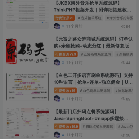
【JKBX海外音乐抢单系统源码】
ThinkPHP框架开发｜附详细搭建教程
｜海外多场景适用
付费资源
2
# 音乐抢单系统
# 海外音乐抢单源码
¥
11个月前
94
【元富之路众筹商城系统源码】订单认
购+余额抢购+动态分红｜最新修复版
付费资源
9.9
# 众筹商城系统源码
# 余额抢购模
¥
11个月前
44
【白色二开多语言刷单系统源码】支持
10种语言｜抢单+连单+独立佣金｜UI
精美流畅
付费资源
19
# 白色刷单系统源码
# 国际刷单平台
¥
11个月前
89
【最新门店扫码点餐系统源码】
Java+SpringBoot+Uniapp多端接入
｜支持SAAS多租户｜极易二次开发
付费资源
19.9
# 扫码点餐系统源码
# Java点餐
¥
11个月前
38