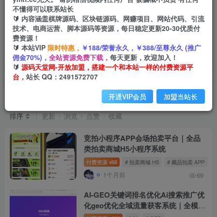
不懂得可以联系站长
🔰 内容涵盖棋牌源码、区块链源码、网赚项目、网站代码、引流
技术、电商运营、脚本源码等资源，每日稳定更新20-30优质付
费资源！
🔰 本站VIP
限时特惠，
￥188/荣誉永久，￥388/至尊永久 (推广
理财源码
共39篇
佣金70%)，
全站资源免费下载，
每天更新，欢迎加入！
🔰
源码天堂网-开放加盟，搭建一个和本站一样的付费资源平
台，
站长 QQ：2491572707
分类
网站源码
游戏源码
技术分享
创业课程
开通VIP会员
加盟当站长
子分类
理财源码
区块链源码
支付源码
视讯源码
插件模板
排序
更新
浏览
点赞
收藏
竞拍小程序APP会场拍卖平台｜全品
类拍卖商城H5小程序系统
付费资源
88
# 拍卖商城 H5
# 藏品拍卖 APP
¥
1个月前
69
AI-GEO关键词排名优化Ai搜索推广优
化geo优化全域流量获客系统｜全模型
覆盖