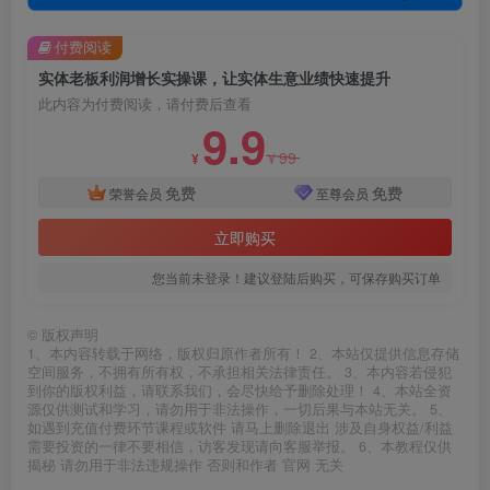
付费阅读
实体老板利润增长实操课，让实体生意业绩快速提升
此内容为付费阅读，请付费后查看
9.9
99
¥
¥
免费
免费
荣誉会员
至尊会员
立即购买
您当前未登录！建议登陆后购买，可保存购买订单
©
版权声明
1、本内容转载于网络，版权归原作者所有！ 2、本站仅提供信息存储
空间服务，不拥有所有权，不承担相关法律责任。 3、本内容若侵犯
到你的版权利益，请联系我们，会尽快给予删除处理！ 4、本站全资
源仅供测试和学习，请勿用于非法操作，一切后果与本站无关。 5、
如遇到充值付费环节课程或软件 请马上删除退出 涉及自身权益/利益
需要投资的一律不要相信，访客发现请向客服举报。 6、本教程仅供
揭秘 请勿用于非法违规操作 否则和作者 官网 无关