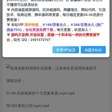
不懂得可以联系站长
🔰 内容涵盖棋牌源码、区块链源码、网赚项目、网站代码、引流
首页
创业课程
会员免费
正文
技术、电商运营、脚本源码等资源，每日稳定更新20-30优质付
费资源！
实体老板利润增长实操课，让实体生意业绩快速提
🔰 本站VIP
限时特惠，
￥188/荣誉永久，￥388/至尊永久 (推广
佣金70%)，
全站资源免费下载，
每天更新，欢迎加入！
升
🔰
源码天堂网-开放加盟，搭建一个和本站一样的付费资源平
台，
站长 QQ：2491572707
小码
关注
私信
2年前发布
开通VIP会员
加盟当站长
982
31
课程目录：
01-00-实体商家的十大流量来源.mp4.mp4
02-001课前介绍.mp4.mp4