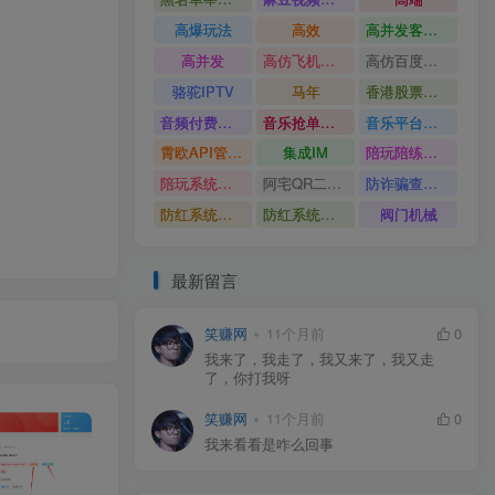
高爆玩法
高效
高并发客服系统
高并发
高仿飞机源码
高仿百度网盘UI
骆驼IPTV
马年
香港股票系统源码
音频付费订阅系统
音乐抢单系统
音乐平台源码
霄欧API管理系统
集成IM
陪玩陪练平台
陪玩系统源码
阿宅QR二维码生成
防诈骗查询系统
防红系统源码
防红系统最新版
阀门机械
最新留言
笑赚网
11个月前
0
我来了，我走了，我又来了，我又走
了，你打我呀
笑赚网
11个月前
0
我来看看是咋么回事