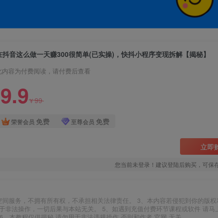
在抖音这么做一天赚300很简单(已实操)，快抖小程序变现拆解【揭秘】
此内容为付费阅读，请付费后查看
9.9
99
¥
免费
免费
荣誉会员
至尊会员
立即
您当前未登录！建议登陆后购买，可保
空间服务，不拥有所有权，不承担相关法律责任。 3、本内容若侵犯到你的版权
于非法操作，一切后果与本站无关。 5、如遇到充值付费环节课程或软件 请马
6、本教程仅供揭秘 请勿用于非法违规操作 否则和作者 官网 无关