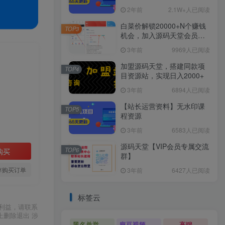
2年前
2.1W+人已阅读
白菜价解锁20000+N个赚钱
TOP3
机会，加入源码天堂会员，
全站资源免费学习。
3年前
9969人已阅读
加盟源码天堂，搭建同款项
TOP4
目资源站，实现日入2000+
3年前
6894人已阅读
【站长运营资料】无水印课
TOP5
程资源
3年前
6583人已阅读
源码天堂【VIP会员专属交流
TOP6
购买
群】
存购买订单
3年前
6427人已阅读
标签云
利益，请联系
上删除退出 涉
黑名单举报系统源码
麻豆视频源码
高端