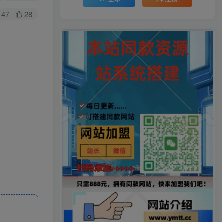
147
28