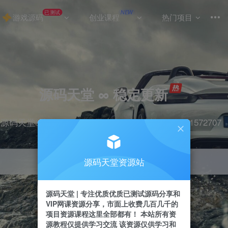
已测试
NEW
游戏源码
创业课程
热门项目
源码天堂 ∞ 稳定更新
源码天堂&实战项目&365天稳定更新 站长qq：2491572707
源码天堂资源站
引流
抖音
挂机
直播
快手
小红书
源码天堂 | 专注优质优质已测试源码分享和
VIP网课资源分享，市面上收费几百几千的
项目资源课程这里全部都有！ 本站所有资
源教程仅提供学习交流 该资源仅供学习和