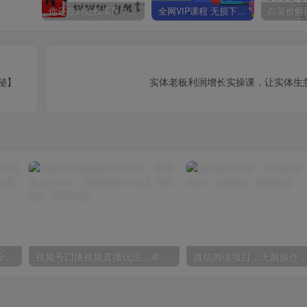
你还在到处找项目？还在当韭菜？我靠卖项目一个月收入5万+，曾经我也是个失败者。
全网VIP课程 无损下载~
秘】
实体老板利润增长实操课，让实体生
2024万相台无界觉醒之旅，全新的万相台无界，让你对万相台无界有一个全面的认知
视频号囗播视频直播玩法，单日收入5000+，批量操作不封号【揭秘】