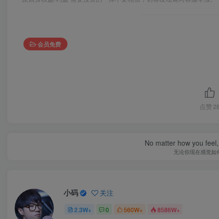
会员免费
点赞
2
No matter how you feel,
无论你现在感觉如
小码
关注
2.3W+
0
560W+
8586W+