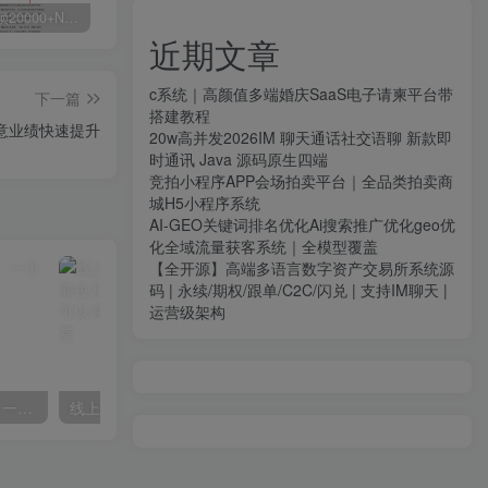
白菜价解锁20000+N个赚钱机会，加入源码天堂会员，全站资源免费学习。
加盟源码天堂，搭建同款项目资源站，实现日入2000+
【站长运营资料】无水印课程资源
近期文章
c系统｜高颜值多端婚庆SaaS电子请柬平台带
下一篇
搭建教程
意业绩快速提升
20w高并发2026IM 聊天通话社交语聊 新款即
时通讯 Java 源码原生四端
竞拍小程序APP会场拍卖平台｜全品类拍卖商
城H5小程序系统
AI-GEO关键词排名优化Ai搜索推广优化geo优
化全域流量获客系统｜全模型覆盖
【全开源】高端多语言数字资产交易所系统源
码 | 永续/期权/跟单/C2C/闪兑 | 支持IM聊天 |
运营级架构
微信阅读项目，无脑操作，一小时20+【揭秘】
线上减肥训练营，足不出户，仅靠拉几个社群，发几条朋友圈，就可以月实现入五位【揭秘】