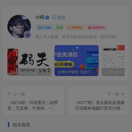
小码
关注
2.3W+
0
560W+
8586W+
死亡无人能免，但非凡的成就会树起一座纪念碑，它将一直立到太阳冷却之时
你还在到处找项目？还在当韭菜？我靠卖项目一个月收入5万+，曾经我也是个失败者。
全网VIP课程 无损下载~
上一篇
下一篇
（6274期）抖音图文二创带
（6277期）美女随机短视频
货，无直播，不剪辑，一个
引流吸粉视频打赏支付接口
闷声发大财的项目
能用+完整搭建教程
相关推荐