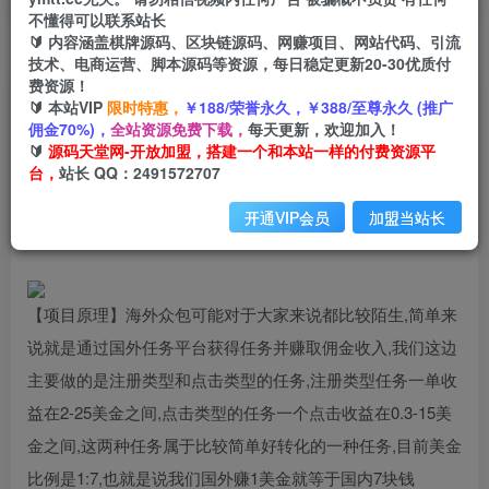
不懂得可以联系站长
🔰 内容涵盖棋牌源码、区块链源码、网赚项目、网站代码、引流
首页
创业课程
会员专属
正文
技术、电商运营、脚本源码等资源，每日稳定更新20-30优质付
费资源！
（6273期）外面收费1588的全自动海外众包项
🔰 本站VIP
限时特惠，
￥188/荣誉永久，￥388/至尊永久 (推广
佣金70%)，
全站资源免费下载，
每天更新，欢迎加入！
目，号称日赚500+【永久脚本+详细教程】
🔰
源码天堂网-开放加盟，搭建一个和本站一样的付费资源平
台，
站长 QQ：2491572707
小码
关注
私信
2年前发布
开通VIP会员
加盟当站长
611
85
【项目原理】海外众包可能对于大家来说都比较陌生,简单来
说就是通过国外任务平台获得任务并赚取佣金收入,我们这边
主要做的是注册类型和点击类型的任务,注册类型任务一单收
益在2-25美金之间,点击类型的任务一个点击收益在0.3-15美
金之间,这两种任务属于比较简单好转化的一种任务,目前美金
比例是1:7,也就是说我们国外赚1美金就等于国内7块钱