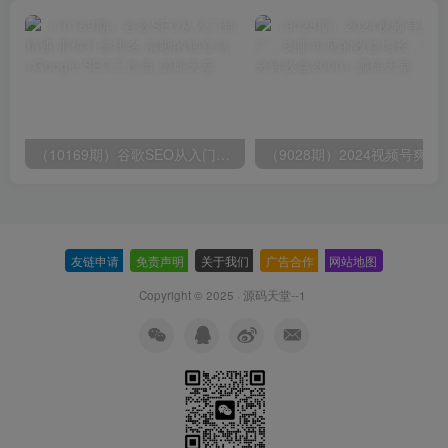
（10169期）谷歌SEO从入门到精通 带你打造排名 清晰的独立站+Google SEO工作流
（9028期）2024视频号爽剧推广，肉
友链申请
-
免责声明
-
关于我们
-
广告合作
-
网站地图
Copyright © 2025 ·
源码天堂--1