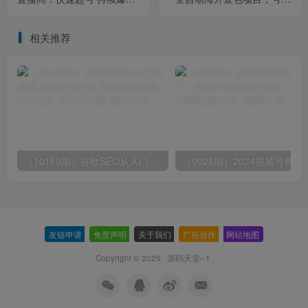
放大技巧 实现抖音盈利模型
日赚500+【永久脚本+详细
干货
教程】
相关推荐
（10169期）谷歌SEO从入门到精通 带你打造排名 清晰的独立站+Google SEO工作流
（9028期）2024视频号爽剧推广，肉
友链申请
-
免责声明
-
关于我们
-
广告合作
-
网站地图
Copyright © 2025 ·
源码天堂--1