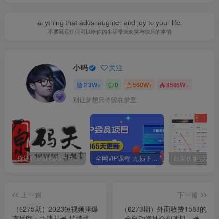
anything that adds laughter and joy to your life.
不要延迟任何可以给你的生活带来欢笑与快乐的事情
小码
关注
2.3W+
0
560W+
8586W+
别让梦想只停留在梦里
你还在到处找项目？还在当韭菜？我靠卖项目一个月收入5万+，曾经我也是个失败者。
全网VIP课程 无损下载~
上一篇
下一篇
（6275期）2023短视频捶爆
（6273期）外面收费1588的
直播间：快速起号 持续爆量
全自动海外众包项目，号称