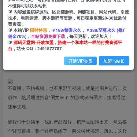
不懂得可以联系站长
🔰 内容涵盖棋牌源码、区块链源码、网赚项目、网站代码、引流
首页
创业课程
会员专属
正文
技术、电商运营、脚本源码等资源，每日稳定更新20-30优质付
费资源！
（6274期）抖音图文二创带货，无直播，不剪
🔰 本站VIP
限时特惠，
￥188/荣誉永久，￥388/至尊永久 (推广
佣金70%)，
全站资源免费下载，
每天更新，欢迎加入！
辑，一个闷声发大财的项目
🔰
源码天堂网-开放加盟，搭建一个和本站一样的付费资源平
台，
站长 QQ：2491572707
小码
关注
私信
2年前发布
开通VIP会员
加盟当站长
2051
79
不直播，不拍视频，也不用混剪视频，就是把图片进行二次
创作，然后通过抖音“图文来了”的形式发布图片，接着通过
挂车变现。
流程也十分简单，找到产品图片，把产品图抠出来，然后换
个背景模板，整个过程熟练了一两分钟就搞定。所以，这样