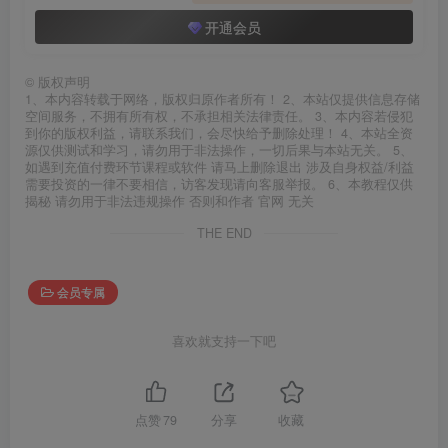
开通会员
©
版权声明
1、本内容转载于网络，版权归原作者所有！ 2、本站仅提供信息存储
空间服务，不拥有所有权，不承担相关法律责任。 3、本内容若侵犯
到你的版权利益，请联系我们，会尽快给予删除处理！ 4、本站全资
源仅供测试和学习，请勿用于非法操作，一切后果与本站无关。 5、
如遇到充值付费环节课程或软件 请马上删除退出 涉及自身权益/利益
需要投资的一律不要相信，访客发现请向客服举报。 6、本教程仅供
揭秘 请勿用于非法违规操作 否则和作者 官网 无关
THE END
会员专属
喜欢就支持一下吧
点赞
79
分享
收藏