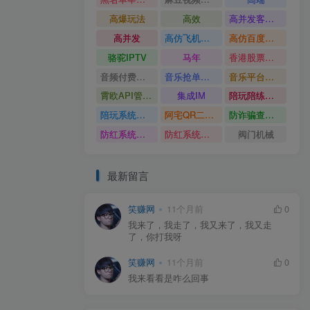
高爆玩法
高效
高并发客服系统
高并发
高仿飞机源码
高仿百度网盘UI
骆驼IPTV
马年
香港股票系统源码
音频付费订阅系统
音乐抢单系统
音乐平台源码
霄欧API管理系统
集成IM
陪玩陪练平台
陪玩系统源码
阿宅QR二维码生成
防诈骗查询系统
防红系统源码
防红系统最新版
阀门机械
最新留言
笑赚网
11个月前
0
我来了，我走了，我又来了，我又走
了，你打我呀
笑赚网
11个月前
0
我来看看是咋么回事