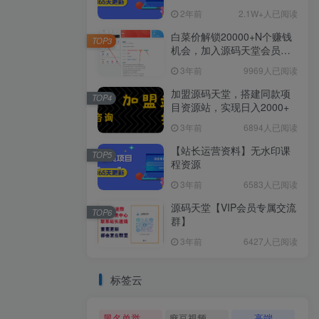
2年前
2.1W+人已阅读
白菜价解锁20000+N个赚钱
TOP3
机会，加入源码天堂会员，
全站资源免费学习。
3年前
9969人已阅读
加盟源码天堂，搭建同款项
TOP4
目资源站，实现日入2000+
3年前
6894人已阅读
【站长运营资料】无水印课
TOP5
程资源
3年前
6583人已阅读
源码天堂【VIP会员专属交流
TOP6
群】
3年前
6427人已阅读
标签云
黑名单举报系统源码
麻豆视频源码
高端