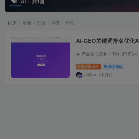
AI
共1篇
排序
更新
浏览
点赞
评论
AI-GEO关键词排名优
付费资源
600
理财源码
¥
小码
1个月前