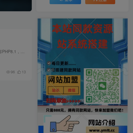
🔥 产品核心架构：ThinkPHP6.0 稳定框架本系统基于ThinkPHP6.0核心开发，运行环境适配 PHP7.2+ 兼容PHP8.1，采用PHP7强类型严格模式开发，遵循主流PSR规范，架构先进、兼容性拉满。框架原生支...
96
13