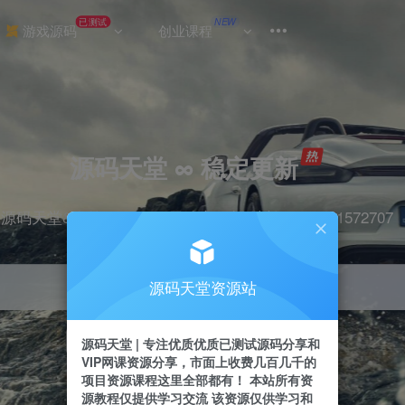
已测试
NEW
游戏源码
创业课程
源码天堂 ∞ 稳定更新
源码天堂&实战项目&365天稳定更新 站长qq：2491572707
源码天堂资源站
引流
抖音
挂机
直播
快手
小红书
源码天堂 | 专注优质优质已测试源码分享和
VIP网课资源分享，市面上收费几百几千的
项目资源课程这里全部都有！ 本站所有资
源教程仅提供学习交流 该资源仅供学习和