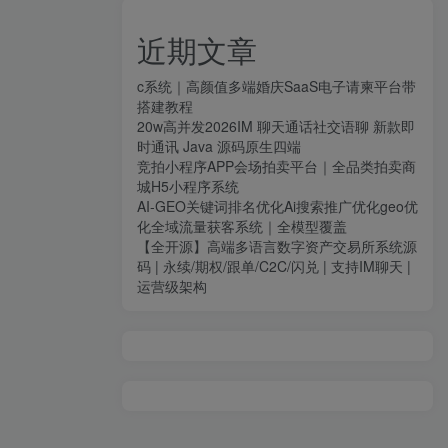
近期文章
c系统｜高颜值多端婚庆SaaS电子请柬平台带
搭建教程
20w高并发2026IM 聊天通话社交语聊 新款即
时通讯 Java 源码原生四端
竞拍小程序APP会场拍卖平台｜全品类拍卖商
城H5小程序系统
AI-GEO关键词排名优化Ai搜索推广优化geo优
化全域流量获客系统｜全模型覆盖
【全开源】高端多语言数字资产交易所系统源
码 | 永续/期权/跟单/C2C/闪兑 | 支持IM聊天 |
运营级架构