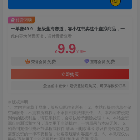
付费阅读
一单赚49.9，超级蓝海赛道，靠小红书卖这个虚拟商品，一个月1.2w是怎么做到的？【揭秘】
此内容为付费阅读，请付费后查看
9.9
99
¥
¥
免费
免费
荣誉会员
至尊会员
立即购买
您当前未登录！建议登陆后购买，可保存购买订单
©
版权声明
1、本内容转载于网络，版权归原作者所有！ 2、本站仅提供信息存储
空间服务，不拥有所有权，不承担相关法律责任。 3、本内容若侵犯
到你的版权利益，请联系我们，会尽快给予删除处理！ 4、本站全资
源仅供测试和学习，请勿用于非法操作，一切后果与本站无关。 5、
如遇到充值付费环节课程或软件 请马上删除退出 涉及自身权益/利益
需要投资的一律不要相信，访客发现请向客服举报。 6、本教程仅供
揭秘 请勿用于非法违规操作 否则和作者 官网 无关