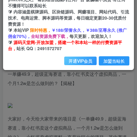
不懂得可以联系站长
🔰 内容涵盖棋牌源码、区块链源码、网赚项目、网站代码、引流
首页
创业课程
会员免费
正文
技术、电商运营、脚本源码等资源，每日稳定更新20-30优质付
费资源！
一单赚49.9，超级蓝海赛道，靠小红书卖这个虚拟
🔰 本站VIP
限时特惠，
￥188/荣誉永久，￥388/至尊永久 (推广
佣金70%)，
全站资源免费下载，
每天更新，欢迎加入！
商品，一个月1.2w是怎么做到的？【揭秘】
🔰
源码天堂网-开放加盟，搭建一个和本站一样的付费资源平
台，
站长 QQ：2491572707
小码
关注
私信
2年前发布
开通VIP会员
加盟当站长
1754
213
一单赚49.9，超级蓝海赛道，靠小红书卖这个虚拟商品，一
个月1.2w是怎么做到的？【揭秘】
大家好，今天给大家带来的项目是《一单赚49.9，超级蓝海
赛道，靠小红书卖这个虚拟商品，一个月1.2w是怎么做到
的？》，小红书卖虚拟资料一直是比较火的项目，其中赛道