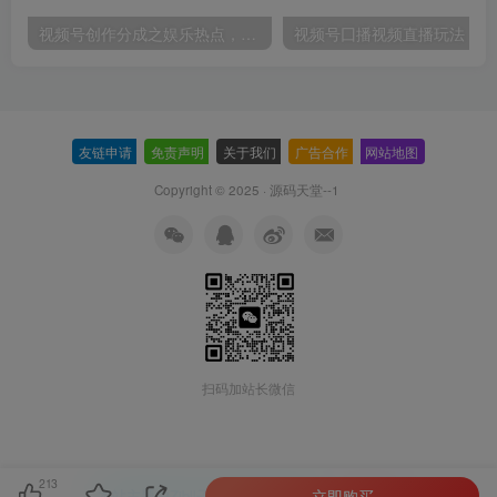
视频号创作分成之娱乐热点，最适合小白的赛道，每天赚点零花钱没问题【揭秘】
视频
友链申请
-
免责声明
-
关于我们
-
广告合作
-
网站地图
Copyright © 2025 ·
源码天堂--1
扫码加站长微信
213
立即购买
本站主题由Zibll子比主题强力驱动
联系作者