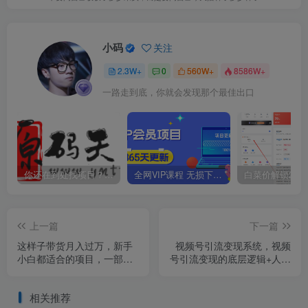
小码
关注
2.3W+
0
560W+
8586W+
一路走到底，你就会发现那个最佳出口
你还在到处找项目？还在当韭菜？我靠卖项目一个月收入5万+，曾经我也是个失败者。
全网VIP课程 无损下载~
上一篇
下一篇
这样子带货月入过万，新手
视频号引流变现系统，视频
小白都适合的项目，一部手
号引流变现的底层逻辑+人性
机可操作【揭秘】
规律
相关推荐