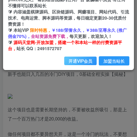
不懂得可以联系站长
🔰 内容涵盖棋牌源码、区块链源码、网赚项目、网站代码、引流
首页
创业课程
会员免费
正文
技术、电商运营、脚本源码等资源，每日稳定更新20-30优质付
费资源！
新手也能日入几百的冷门DIY项目，0基础全程实
🔰 本站VIP
限时特惠，
￥188/荣誉永久，￥388/至尊永久 (推广
佣金70%)，
全站资源免费下载，
每天更新，欢迎加入！
操【揭秘】
🔰
源码天堂网-开放加盟，搭建一个和本站一样的付费资源平
台，
站长 QQ：2491572707
小码
关注
私信
2年前发布
开通VIP会员
加盟当站长
2801
164
新手也能日入几百的冷门DIY项目，0基础全程实操【揭秘】
这个项目也是需要长期坚持的，不要被收益所吸引，那是上
了一个百万热门才是20,000的收益。
做任何项目都不要异想天开，这是一个冷门的玩法，不要想