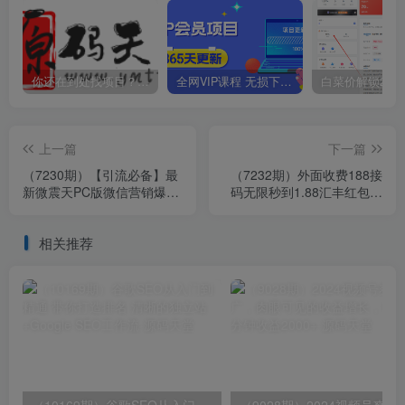
你还在到处找项目？还在当韭菜？我靠卖项目一个月收入5万+，曾经我也是个失败者。
全网VIP课程 无损下载~
上一篇
下一篇
（7230期）【引流必备】最
（7232期）外面收费188接
新微震天PC版微信营销爆粉
码无限秒到1.88汇丰红包项
软件，功能齐全支持无限多
目 每天每个支付宝18.88 活
开不封号
动到年底
相关推荐
（10169期）谷歌SEO从入门到精通 带你打造排名 清晰的独立站+Google SEO工作流
（9028期）2024视频号爽剧推广，肉