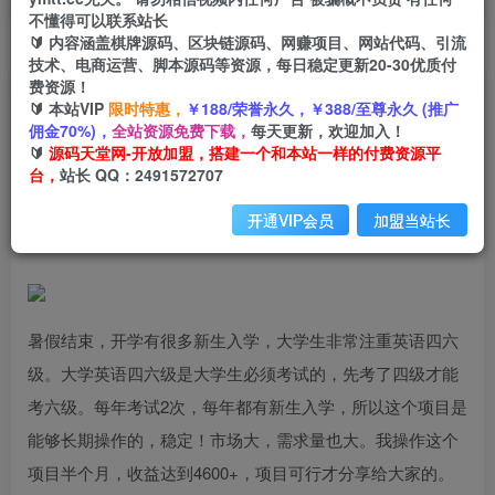
不懂得可以联系站长
🔰 内容涵盖棋牌源码、区块链源码、网赚项目、网站代码、引流
首页
创业课程
会员专属
正文
技术、电商运营、脚本源码等资源，每日稳定更新20-30优质付
费资源！
（7234期）小红书英语资料变现，日入400+，不
🔰 本站VIP
限时特惠，
￥188/荣誉永久，￥388/至尊永久 (推广
佣金70%)，
全站资源免费下载，
每天更新，欢迎加入！
会英语也能做，长期项目（附2828G资料）
🔰
源码天堂网-开放加盟，搭建一个和本站一样的付费资源平
台，
站长 QQ：2491572707
小码
关注
私信
2年前发布
开通VIP会员
加盟当站长
2589
28
暑假结束，开学有很多新生入学，大学生非常注重英语四六
级。大学英语四六级是大学生必须考试的，先考了四级才能
考六级。每年考试2次，每年都有新生入学，所以这个项目是
能够长期操作的，稳定！市场大，需求量也大。我操作这个
项目半个月，收益达到4600+，项目可行才分享给大家的。