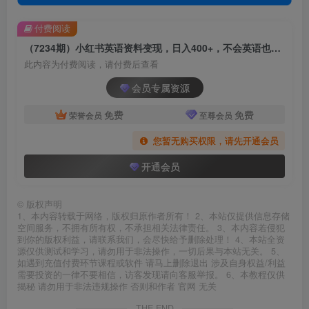
付费阅读
（7234期）小红书英语资料变现，日入400+，不会英语也能做，长期项目（附2828G资料）
此内容为付费阅读，请付费后查看
会员专属资源
免费
免费
荣誉会员
至尊会员
您暂无购买权限，请先开通会员
开通会员
©
版权声明
1、本内容转载于网络，版权归原作者所有！ 2、本站仅提供信息存储
空间服务，不拥有所有权，不承担相关法律责任。 3、本内容若侵犯
到你的版权利益，请联系我们，会尽快给予删除处理！ 4、本站全资
源仅供测试和学习，请勿用于非法操作，一切后果与本站无关。 5、
如遇到充值付费环节课程或软件 请马上删除退出 涉及自身权益/利益
需要投资的一律不要相信，访客发现请向客服举报。 6、本教程仅供
揭秘 请勿用于非法违规操作 否则和作者 官网 无关
THE END