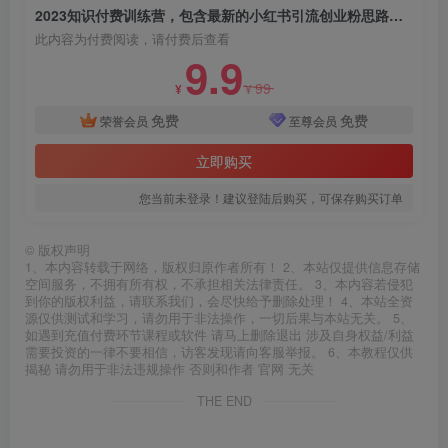
2023知识付费训练营，包含最新的小红书引流创业粉思路日引200+精准创业粉【揭秘】
此内容为付费阅读，请付费后查看
9.9
99
¥
¥
免费
免费
荣誉会员
至尊会员
立即购买
您当前未登录！建议登陆后购买，可保存购买订单
©
版权声明
1、本内容转载于网络，版权归原作者所有！ 2、本站仅提供信息存储
空间服务，不拥有所有权，不承担相关法律责任。 3、本内容若侵犯
到你的版权利益，请联系我们，会尽快给予删除处理！ 4、本站全资
源仅供测试和学习，请勿用于非法操作，一切后果与本站无关。 5、
如遇到充值付费环节课程或软件 请马上删除退出 涉及自身权益/利益
需要投资的一律不要相信，访客发现请向客服举报。 6、本教程仅供
揭秘 请勿用于非法违规操作 否则和作者 官网 无关
THE END