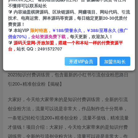
不懂得可以联系站长
🔰 内容涵盖棋牌源码、区块链源码、网赚项目、网站代码、引流
首页
创业课程
会员免费
正文
技术、电商运营、脚本源码等资源，每日稳定更新20-30优质付
费资源！
2023知识付费训练营，包含最新的小红书引流创
🔰 本站VIP
限时特惠，
￥188/荣誉永久，￥388/至尊永久 (推广
佣金70%)，
全站资源免费下载，
每天更新，欢迎加入！
业粉思路日引200+精准创业粉【揭秘】
🔰
源码天堂网-开放加盟，搭建一个和本站一样的付费资源平
台，
站长 QQ：2491572707
小码
关注
私信
2年前发布
开通VIP会员
加盟当站长
2918
142
2023知识付费训练营，包含最新的小红书引流创业粉思路日
引200+精准创业粉【揭秘】
大家好，今天给大家带来的是知识付费训练营，全新的引流
创业粉方法，流量可以说是非常大，作品制作也十分简单，
一条笔记轻松引流200+精准创业粉，流量不值钱，精准流量
才值钱！项目介绍：大家好，今天给大家带来的是知识付费
训练营，全新的引流创业粉方法，流量可以说是非常大，作