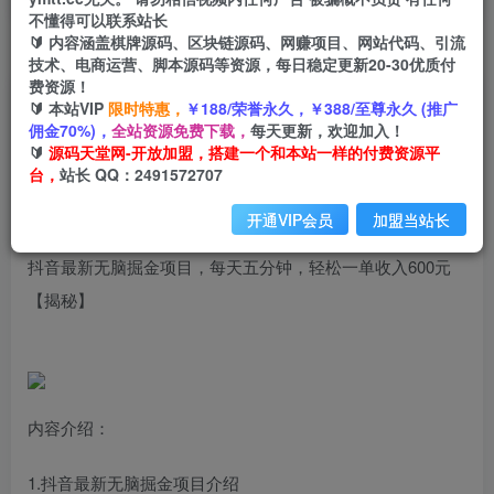
不懂得可以联系站长
🔰 内容涵盖棋牌源码、区块链源码、网赚项目、网站代码、引流
首页
创业课程
会员免费
正文
技术、电商运营、脚本源码等资源，每日稳定更新20-30优质付
费资源！
抖音最新无脑掘金项目，每天五分钟，轻松一单收
🔰 本站VIP
限时特惠，
￥188/荣誉永久，￥388/至尊永久 (推广
佣金70%)，
全站资源免费下载，
每天更新，欢迎加入！
入600元【揭秘】
🔰
源码天堂网-开放加盟，搭建一个和本站一样的付费资源平
台，
站长 QQ：2491572707
小码
关注
私信
2年前发布
开通VIP会员
加盟当站长
698
201
抖音最新无脑掘金项目，每天五分钟，轻松一单收入600元
【揭秘】
内容介绍：
1.抖音最新无脑掘金项目介绍