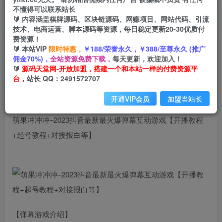
不懂得可以联系站长
🔰 内容涵盖棋牌源码、区块链源码、网赚项目、网站代码、引流
首页
创业课程
会员免费
正文
技术、电商运营、脚本源码等资源，每日稳定更新20-30优质付
费资源！
萌果冲冲冲–2023抖音最新最火爆弹幕互动游戏
🔰 本站VIP
限时特惠，
￥188/荣誉永久，￥388/至尊永久 (推广
佣金70%)，
全站资源免费下载，
每天更新，欢迎加入！
【开播教程+起号教程+对接报白等】
🔰
源码天堂网-开放加盟，搭建一个和本站一样的付费资源平
台，
站长 QQ：2491572707
小码
关注
私信
2年前发布
开通VIP会员
加盟当站长
3032
95
萌果冲冲冲–2023抖音最新最火爆弹幕互动游戏【开播教程
+起号教程+对接报白等】
【弹幕游戏介绍】