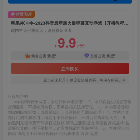
付费阅读
萌果冲冲冲–2023抖音最新最火爆弹幕互动游戏【开播教程+起号教程+对接报白等】
此内容为付费阅读，请付费后查看
9.9
99
¥
¥
免费
免费
荣誉会员
至尊会员
立即购买
您当前未登录！建议登陆后购买，可保存购买订单
©
版权声明
1、本内容转载于网络，版权归原作者所有！ 2、本站仅提供信息存储
空间服务，不拥有所有权，不承担相关法律责任。 3、本内容若侵犯
到你的版权利益，请联系我们，会尽快给予删除处理！ 4、本站全资
源仅供测试和学习，请勿用于非法操作，一切后果与本站无关。 5、
如遇到充值付费环节课程或软件 请马上删除退出 涉及自身权益/利益
需要投资的一律不要相信，访客发现请向客服举报。 6、本教程仅供
揭秘 请勿用于非法违规操作 否则和作者 官网 无关