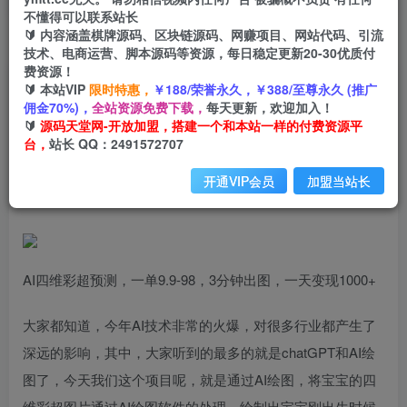
不懂得可以联系站长
🔰 内容涵盖棋牌源码、区块链源码、网赚项目、网站代码、引流
首页
创业课程
会员专属
正文
技术、电商运营、脚本源码等资源，每日稳定更新20-30优质付
费资源！
（7181期）AI四维彩超预测，一单9.9-98，3分钟
🔰 本站VIP
限时特惠，
￥188/荣誉永久，￥388/至尊永久 (推广
佣金70%)，
全站资源免费下载，
每天更新，欢迎加入！
出图，一天变现1000+
🔰
源码天堂网-开放加盟，搭建一个和本站一样的付费资源平
台，
站长 QQ：2491572707
小码
关注
私信
2年前发布
开通VIP会员
加盟当站长
2799
43
AI四维彩超预测，一单9.9-98，3分钟出图，一天变现1000+
大家都知道，今年AI技术非常的火爆，对很多行业都产生了
深远的影响，其中，大家听到的最多的就是chatGPT和AI绘
图了，今天我们这个项目呢，就是通过AI绘图，将宝宝的四
维彩超图片通过AI绘图软件的处理，绘制出宝宝刚出生时候