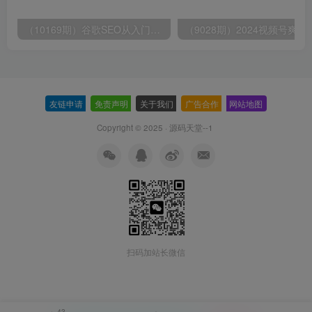
（10169期）谷歌SEO从入门到精通 带你打造排名 清晰的独立站+Google SEO工作流
（9028期）2024视频号爽剧推广，肉
友链申请
-
免责声明
-
关于我们
-
广告合作
-
网站地图
Copyright © 2025 ·
源码天堂--1
扫码加站长微信
43