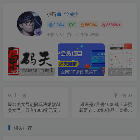
小码
关注
2.3W+
0
560W+
8586W+
不怕万人阻挡，只怕自己投降
你还在到处找项目？还在当韭菜？我靠卖项目一个月收入5万+，曾经我也是个失败者。
全网VIP课程 无损下载~
上一篇
下一篇
爆款美女号进阶玩法爆款AI
猴帝是7月份1600线上课更
美女号，日入1000零元无成
新两节，0粉0作品，直播起
本【揭秘】
号线上课程
相关推荐