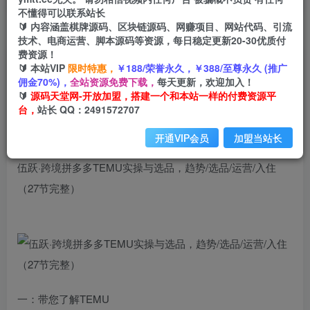
不懂得可以联系站长
🔰 内容涵盖棋牌源码、区块链源码、网赚项目、网站代码、引流
首页
创业课程
会员免费
正文
技术、电商运营、脚本源码等资源，每日稳定更新20-30优质付
费资源！
伍跃·跨境拼多多TEMU实操与选品，​趋势/选品/运
🔰 本站VIP
限时特惠，
￥188/荣誉永久，￥388/至尊永久 (推广
佣金70%)，
全站资源免费下载，
每天更新，欢迎加入！
营/入住（27节完整）
🔰
源码天堂网-开放加盟，搭建一个和本站一样的付费资源平
台，
站长 QQ：2491572707
小码
关注
私信
2年前发布
开通VIP会员
加盟当站长
3009
143
伍跃·跨境拼多多TEMU实操与选品，​趋势/选品/运营/入住
（27节完整）
一：带您了解TEMU