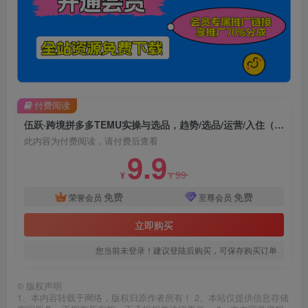
付费阅读
伍跃·跨境拼多多TEMU实操与选品，​趋势/选品/运营/入住（27节完整）
此内容为付费阅读，请付费后查看
9.9
99
¥
¥
免费
免费
荣誉会员
至尊会员
立即购买
您当前未登录！建议登陆后购买，可保存购买订单
©
版权声明
1、本内容转载于网络，版权归原作者所有！ 2、本站仅提供信息存储