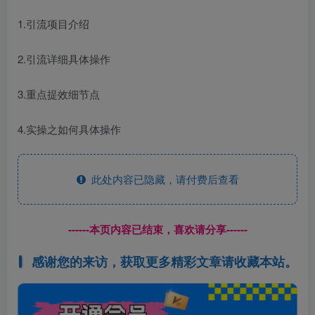
1.引流项目介绍
2.引流详细具体操作
3.重点提效细节点
4.实操之如何具体操作
此处内容已隐藏，请付费后查看
------本页内容已结束，喜欢请分享------
感谢您的来访，获取更多精彩文章请收藏本站。