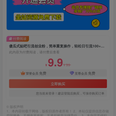
付费阅读
傻瓜式贴吧引流创业粉，简单重复操作，轻松日引流100+【揭秘】
此内容为付费阅读，请付费后查看
9.9
99
¥
¥
免费
免费
荣誉会员
至尊会员
立即购买
您当前未登录！建议登陆后购买，可保存购买订单
©
版权声明
1、本内容转载于网络，版权归原作者所有！ 2、本站仅提供信息存储
空间服务，不拥有所有权，不承担相关法律责任。 3、本内容若侵犯