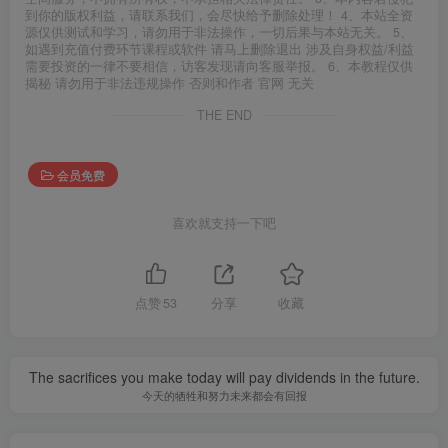
到你的版权利益，请联系我们，会尽快给予删除处理！ 4、本站全资
源仅供测试和学习，请勿用于非法操作，一切后果与本站无关。 5、
如遇到充值付费环节课程或软件 请马上删除退出 涉及自身权益/利益
需要投资的一律不要相信，访客发现请向客服举报。 6、本教程仅供
揭秘 请勿用于非法违规操作 否则和作者 官网 无关
THE END
会员免费
喜欢就支持一下吧
点赞
53
分享
收藏
The sacrifices you make today will pay dividends in the future.
今天的牺牲和努力未来都会有回报