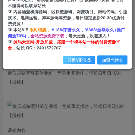
不懂得可以联系站长
🔰 内容涵盖棋牌源码、区块链源码、网赚项目、网站代码、引流
首页
创业课程
会员免费
正文
技术、电商运营、脚本源码等资源，每日稳定更新20-30优质付
费资源！
傻瓜式贴吧引流创业粉，简单重复操作，轻松日引
🔰 本站VIP
限时特惠，
￥188/荣誉永久，￥388/至尊永久 (推广
佣金70%)，
全站资源免费下载，
每天更新，欢迎加入！
流100+【揭秘】
🔰
源码天堂网-开放加盟，搭建一个和本站一样的付费资源平
台，
站长 QQ：2491572707
小码
关注
私信
2年前发布
开通VIP会员
加盟当站长
1000
53
傻瓜式贴吧引流创业粉，简单重复操作，轻松日引流100+
【揭秘】
课程内容：