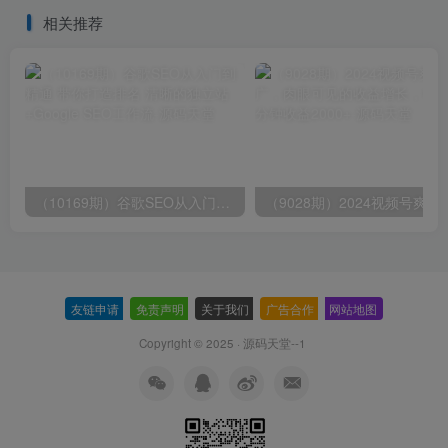
500+
相关推荐
（10169期）谷歌SEO从入门到精通 带你打造排名 清晰的独立站+Google SEO工作流
（9028期）2024视频号爽剧推广，肉
友链申请
-
免责声明
-
关于我们
-
广告合作
-
网站地图
Copyright © 2025 ·
源码天堂--1