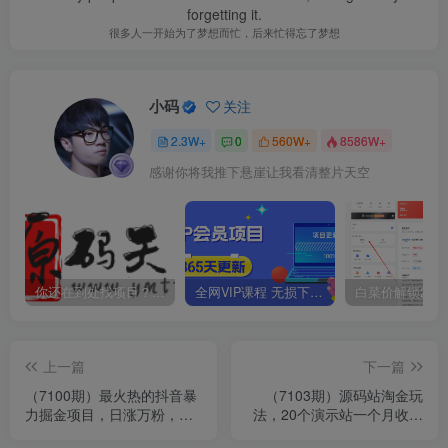
forgetting it.
很多人一开始为了梦想而忙，后来忙得忘了梦想
小码
关注
2.3W+
0
560W+
8586W+
感谢你将我推下悬崖让我看清整片天空
你还在到处找项目？还在当韭菜？我靠卖项目一个月收入5万+，曾经我也是个失败者。
全网VIP课程 无损下载~
上一篇
下一篇
（7100期）最火热的抖音暴
（7103期）源码站淘金玩
力掘金项目，日涨万粉，多
法，20个演示站一个月收入
种变现方式，一单变现可达
近1.5W带实操