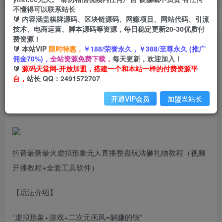
不懂得可以联系站长
🔰 内容涵盖棋牌源码、区块链源码、网赚项目、网站代码、引流
首页
创业课程
会员专属
正文
技术、电商运营、脚本源码等资源，每日稳定更新20-30优质付
费资源！
（7102期）抖音最新最火虚拟形象无人直播整蛊
🔰 本站VIP
限时特惠，
￥188/荣誉永久，￥388/至尊永久 (推广
佣金70%)，
全站资源免费下载，
每天更新，欢迎加入！
玩法砸礼物教程（视频开播教程+全套工具
🔰
源码天堂网-开放加盟，搭建一个和本站一样的付费资源平
台，
站长 QQ：2491572707
小码
关注
私信
2年前发布
开通VIP会员
加盟当站长
841
70
抖音最新最火虚拟形象无人直播整蛊玩法砸礼物教程（视频
开播教程+全套工具软件）
【玩法介绍】
“虚拟形象+游戏+二次元画风=躺赚的钱”