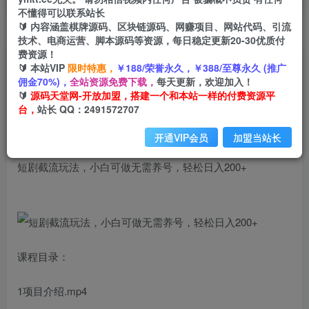
不懂得可以联系站长
🔰 内容涵盖棋牌源码、区块链源码、网赚项目、网站代码、引流
首页
创业课程
会员免费
正文
技术、电商运营、脚本源码等资源，每日稳定更新20-30优质付
费资源！
短剧截流玩法，小白可做无需养号，轻松日入
🔰 本站VIP
限时特惠，
￥188/荣誉永久，￥388/至尊永久 (推广
佣金70%)，
全站资源免费下载，
每天更新，欢迎加入！
200+
🔰
源码天堂网-开放加盟，搭建一个和本站一样的付费资源平
台，
站长 QQ：2491572707
小码
关注
私信
2年前发布
开通VIP会员
加盟当站长
3210
98
短剧截流玩法，小白可做无需养号，轻松日入200+
课程目录：
1项目介绍.mp4