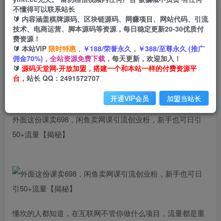
不懂得可以联系站长
🔰 内容涵盖棋牌源码、区块链源码、网赚项目、网站代码、引流
首页
创业课程
会员免费
正文
技术、电商运营、脚本源码等资源，每日稳定更新20-30优质付
费资源！
外面这份课卖698，闲鱼卖网课引流创业粉，新手
🔰 本站VIP
限时特惠，
￥188/荣誉永久，￥388/至尊永久 (推广
佣金70%)，
全站资源免费下载，
每天更新，欢迎加入！
也可日引50+流量【揭秘】
🔰
源码天堂网-开放加盟，搭建一个和本站一样的付费资源平
台，
站长 QQ：2491572707
小码
关注
私信
2年前发布
开通VIP会员
加盟当站长
3033
131
外面这份课卖698，闲鱼卖网课引流创业粉，新手也可日引
50+流量【揭秘】
懂坎的人都知道，在互联网不管你做什么项目，流量都是重