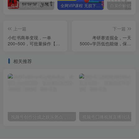
你还在到处找项目？还在当韭菜？我靠卖项目一个月收入5万+，曾经我也是个失败者。
全网VIP课程 无损下载~
上一篇
下一篇
小红书商单变现，一单
考研赛道掘金，一天
200~500，可批量操作【仅
5000+学历低也能做，保姆
揭秘】
式教学，不学一下，真的可
惜
相关推荐
视频号创作分成之娱乐热点，最适合小白的赛道，每天赚点零花钱没问题【揭秘】
视频