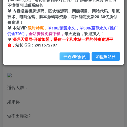
不懂得可以联系站长
🔰 内容涵盖棋牌源码、区块链源码、网赚项目、网站代码、引流
首页
创业课程
会员专属
正文
技术、电商运营、脚本源码等资源，每日稳定更新20-30优质付
费资源！
（7052期）某收费课程《根据-算法做爆款 2.0》
🔰 本站VIP
限时特惠，
￥188/荣誉永久，￥388/至尊永久 (推广
佣金70%)，
全站资源免费下载，
每天更新，欢迎加入！
快速起号的秘籍，短视频运营杀手锏
🔰
源码天堂网-开放加盟，搭建一个和本站一样的付费资源平
台，
站长 QQ：2491572707
小码
关注
私信
2年前发布
开通VIP会员
加盟当站长
3260
190
适合人群：
如果你
做不出爆款?