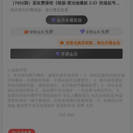
（7052期）某收费课程《根据-算法做爆款 2.0》快速起号的秘籍，短视频运营杀手锏
此内容为付费阅读，请付费后查看
会员专属资源
免费
免费
荣誉会员
至尊会员
您暂无购买权限，请先开通会员
开通会员
©
版权声明
1、本内容转载于网络，版权归原作者所有！ 2、本站仅提供信息存储
空间服务，不拥有所有权，不承担相关法律责任。 3、本内容若侵犯
到你的版权利益，请联系我们，会尽快给予删除处理！ 4、本站全资
源仅供测试和学习，请勿用于非法操作，一切后果与本站无关。 5、
如遇到充值付费环节课程或软件 请马上删除退出 涉及自身权益/利益
需要投资的一律不要相信，访客发现请向客服举报。 6、本教程仅供
揭秘 请勿用于非法违规操作 否则和作者 官网 无关
THE END
会员专属