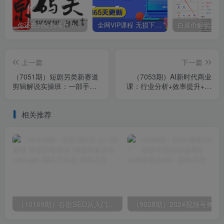
你还在到处找项目？还在当韭菜？我靠卖项目一个月收入5万+，曾经我也是个失败者。
全网VIP课程 无损下载~
上一篇
下一篇
（7051期）短剧另类新赛道
（7053期）AI新时代商业
剪辑解说实操班：一部手机
课：行业分析+效率提升+商
学习短剧账号运营（29节 价
业机会+认知升维（40节课
值500）
+附件）
相关推荐
（10169期）谷歌SEO从入门到精通 带你打造排名 清晰的独立站+Google SEO工作流
（9028期）2024视频号爽剧推广，肉