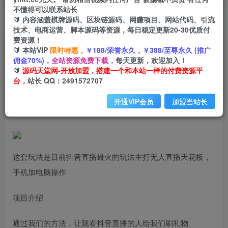
不懂得可以联系站长
🔰 内容涵盖棋牌源码、区块链源码、网赚项目、网站代码、引流
首页
创业课程
会员专属
正文
技术、电商运营、脚本源码等资源，每日稳定更新20-30优质付
费资源！
（7030期）外面收费1980抖音卡屏直播玩法 一个
🔰 本站VIP
限时特惠，
￥188/荣誉永久，￥388/至尊永久 (推广
佣金70%)，
全站资源免费下载，
每天更新，欢迎加入！
抖音号可以撸几百到几千不等【详细玩法
🔰
源码天堂网-开放加盟，搭建一个和本站一样的付费资源平
台，
站长 QQ：2491572707
小码
关注
私信
2年前发布
开通VIP会员
加盟当站长
1848
91
这套玩法是目前抖音直播最火的玩法主打无人直播天花板，
手机加电脑操作
项目介绍
通过我们的方法，让观看抖音直播的人给我们刷礼物