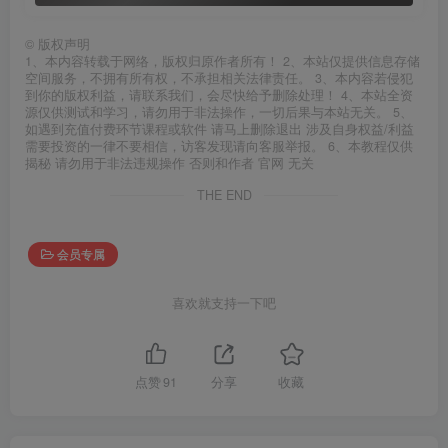
©
版权声明
1、本内容转载于网络，版权归原作者所有！ 2、本站仅提供信息存储
空间服务，不拥有所有权，不承担相关法律责任。 3、本内容若侵犯
到你的版权利益，请联系我们，会尽快给予删除处理！ 4、本站全资
源仅供测试和学习，请勿用于非法操作，一切后果与本站无关。 5、
如遇到充值付费环节课程或软件 请马上删除退出 涉及自身权益/利益
需要投资的一律不要相信，访客发现请向客服举报。 6、本教程仅供
揭秘 请勿用于非法违规操作 否则和作者 官网 无关
THE END
会员专属
喜欢就支持一下吧
点赞
91
分享
收藏