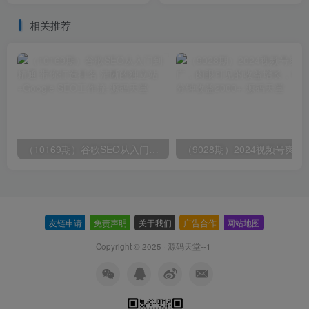
巧
料）
相关推荐
（10169期）谷歌SEO从入门到精通 带你打造排名 清晰的独立站+Google SEO工作流
（9028期）2024视频号爽剧推广，肉
友链申请
-
免责声明
-
关于我们
-
广告合作
-
网站地图
Copyright © 2025 ·
源码天堂--1