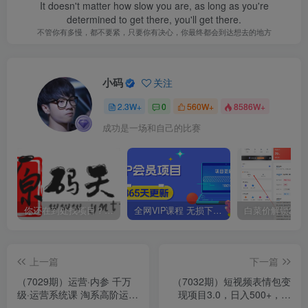
It doesn't matter how slow you are, as long as you're
determined to get there, you'll get there.
不管你有多慢，都不要紧，只要你有决心，你最终都会到达想去的地方
小码
关注
2.3W+
0
560W+
8586W+
成功是一场和自己的比赛
你还在到处找项目？还在当韭菜？我靠卖项目一个月收入5万+，曾经我也是个失败者。
全网VIP课程 无损下载~
上一篇
下一篇
（7029期）运营·内参 千万
（7032期）短视频表情包变
级·运营系统课 淘系高阶运营
现项目3.0，日入500+，新
手册 从选品开始 完整做店技
手小白轻松上手（教程+资