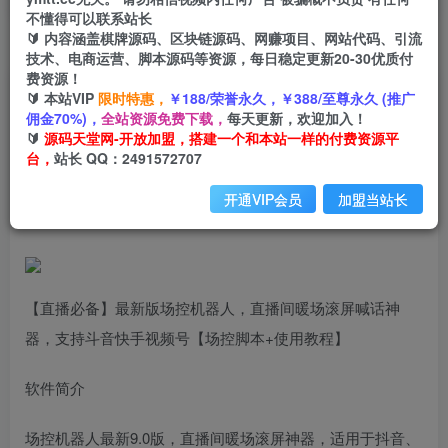
不懂得可以联系站长
🔰 内容涵盖棋牌源码、区块链源码、网赚项目、网站代码、引流
首页
创业课程
会员专属
正文
技术、电商运营、脚本源码等资源，每日稳定更新20-30优质付
费资源！
（6944期）【直播必备】最新场控机器人，直播
🔰 本站VIP
限时特惠，
￥188/荣誉永久，￥388/至尊永久 (推广
佣金70%)，
全站资源免费下载，
每天更新，欢迎加入！
间暖场滚屏喊话神器，支持抖音快手视频号
🔰
源码天堂网-开放加盟，搭建一个和本站一样的付费资源平
台，
站长 QQ：2491572707
小码
关注
私信
2年前发布
开通VIP会员
加盟当站长
3045
211
【直播必备】最新版场控机器人，直播间暖场滚屏喊话神
器，支持斗音快手视频号【场控脚本+使用教程】
软件简介
场控机器人最新9.0版，直播间暖场滚屏神器，适用于抖音、