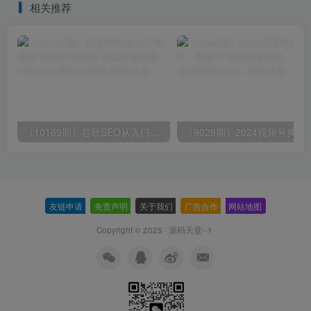
相关推荐
（10169期）谷歌SEO从入门到精通 带你打造排名 清晰的独立站+Google SEO工作流
（9028期）2024视频号爽剧推广，肉
友链申请
-
免责声明
-
关于我们
-
广告合作
-
网站地图
Copyright © 2025 ·
源码天堂--1