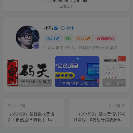
This moment is your life.
活在当下
小码
关注
2.3W+
0
560W+
8586W+
生活从未变得容易，只是我们变得更加坚强
你还在到处找项目？还在当韭菜？我靠卖项目一个月收入5万+，曾经我也是个失败者。
全网VIP课程 无损下载~
上一篇
下一篇
（6924期）某社群收费培
（6945期）某收费培训7-8
训：自然流IP 孵化手-14天
月课程：0粉起号实战教学，
线上实操训练营 4个月变现
自然流量的天花板（9节）
200w