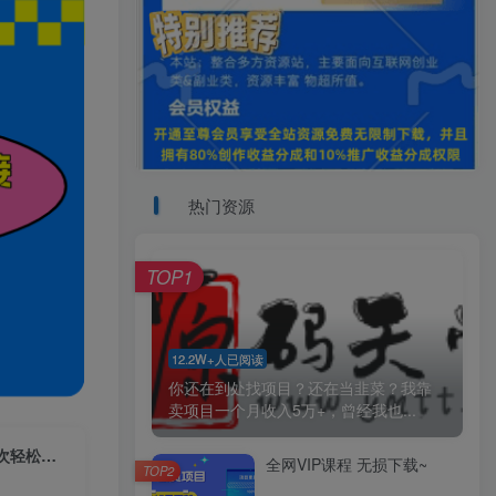
热门资源
TOP1
12.2W+人已阅读
你还在到处找项目？还在当韭菜？我靠
卖项目一个月收入5万+，曾经我也...
（6963期）标题：预约茅台赚零花，一天只需要一分钟，一个月就算中一次轻松赚600-1…
全网VIP课程 无损下载~
TOP2