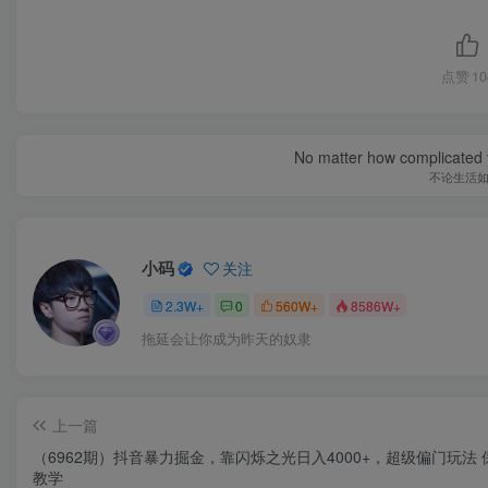
点赞
10
No matter how complicated y
不论生活
小码
关注
2.3W+
0
560W+
8586W+
拖延会让你成为昨天的奴隶
上一篇
（6962期）抖音暴力掘金，靠闪烁之光日入4000+，超级偏门玩法 保姆式
教学