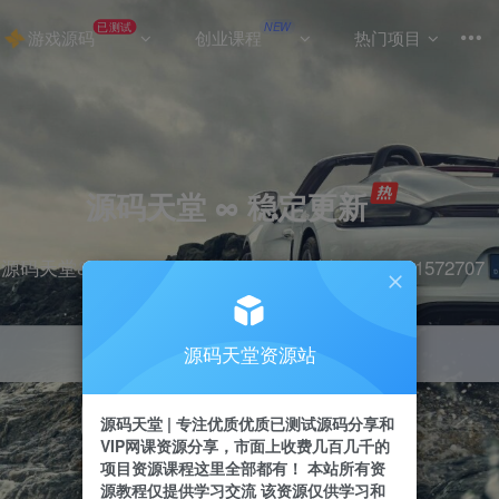
已测试
NEW
游戏源码
创业课程
热门项目
源码天堂 ∞ 稳定更新
源码天堂&实战项目&365天稳定更新 站长qq：2491572707
源码天堂资源站
引流
抖音
挂机
直播
快手
小红书
源码天堂 | 专注优质优质已测试源码分享和
VIP网课资源分享，市面上收费几百几千的
项目资源课程这里全部都有！ 本站所有资
源教程仅提供学习交流 该资源仅供学习和