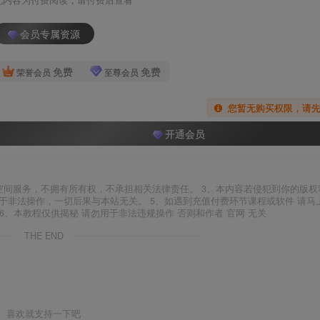
此内容为付费阅读，请付费后查看
会员专属资源
免费
免费
荣誉会员
至尊会员
您暂无购买权限，请
开通会员
空间服务，不拥有所有权，不承担相关法律责任。 3、本内容若侵犯到你的版权
于非法操作，一切后果与本站无关。 5、如遇到充值付费环节课程或软件 请马
6、本教程仅供揭秘 请勿用于非法违规操作 否则和作者 官网 无关
THE END
喜欢就支持一下吧