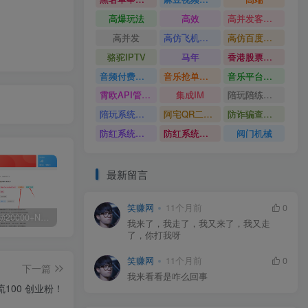
高爆玩法
高效
高并发客服系统
高并发
高仿飞机源码
高仿百度网盘UI
骆驼IPTV
马年
香港股票系统源码
音频付费订阅系统
音乐抢单系统
音乐平台源码
霄欧API管理系统
集成IM
陪玩陪练平台
陪玩系统源码
阿宅QR二维码生成
防诈骗查询系统
防红系统源码
防红系统最新版
阀门机械
最新留言
笑赚网
11个月前
0
白菜价解锁20000+N个赚钱机会，加入源码天堂会员，全站资源免费学习。
加盟源码天堂，搭建同款项目资源站，实现日入2000+
【站长运营资料】无水印课程资源
我来了，我走了，我又来了，我又走
了，你打我呀
笑赚网
11个月前
0
下一篇
我来看看是咋么回事
流100 创业粉！