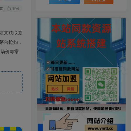
60
104
差来获取差
茅台抢购，
市场价却常