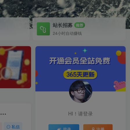
站长招募
推荐
24小时自动赚钱
1…
HI！请登录
私信
登录
注册