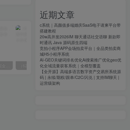
近期文章
c系统｜高颜值多端婚庆SaaS电子请柬平台带
搭建教程
20w高并发2026IM 聊天通话社交语聊 新款即
时通讯 Java 源码原生四端
竞拍小程序APP会场拍卖平台｜全品类拍卖商
城H5小程序系统
AI-GEO关键词排名优化Ai搜索推广优化geo优
（9827期）海外头条发帖掘金，轻松月入10000+，无脑搬运发布，新手小白无门槛
（6271期）批量注册邮箱，支持国外国内邮箱，无风控，效率高，小白保姆级教程
化全域流量获客系统｜全模型覆盖
【全开源】高端多语言数字资产交易所系统源
码 | 永续/期权/跟单/C2C/闪兑 | 支持IM聊天 |
运营级架构