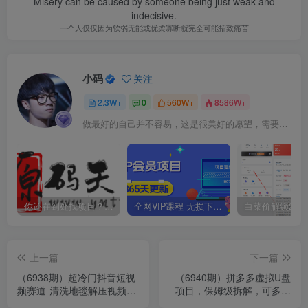
Misery can be caused by someone being just weak and
indecisive.
一个人仅仅因为软弱无能或优柔寡断就完全可能招致痛苦
小码
关注
2.3W+
0
560W+
8586W+
做最好的自己并不容易，这是很美好的愿望，需要耐心、坚持和毅力
你还在到处找项目？还在当韭菜？我靠卖项目一个月收入5万+，曾经我也是个失败者。
全网VIP课程 无损下载~
上一篇
下一篇
（6938期）超冷门抖音短视
（6940期）拼多多虚拟U盘
频赛道-清洗地毯解压视频-
项目，保姆级拆解，可多店
简单无脑怼作品（教程+素
操作，一天1000左右！