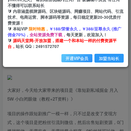
不懂得可以联系站长
🔰 内容涵盖棋牌源码、区块链源码、网赚项目、网站代码、引流
首页
创业课程
会员专属
正文
技术、电商运营、脚本源码等资源，每日稳定更新20-30优质付
费资源！
（6939期）靠短剧私域掘金 月入5W 小白闭眼做
🔰 本站VIP
限时特惠，
￥188/荣誉永久，￥388/至尊永久 (推广
佣金70%)，
全站资源免费下载，
每天更新，欢迎加入！
（教程+2T资料）
🔰
源码天堂网-开放加盟，搭建一个和本站一样的付费资源平
台，
站长 QQ：2491572707
小码
关注
私信
2年前发布
开通VIP会员
加盟当站长
1843
90
大家好，今天给大家带来的项目是《靠短剧私域掘金 月入
5W 小白闭眼做（教程+2T资料）》
项目的操作跟短剧推广一模一样，只不过是改变了变现方
式，这个项目是把粉丝引流到微信，然后出售短剧资源，0门
槛就能做，无需实名，无需挂载小程序，0粉丝就可以做。相