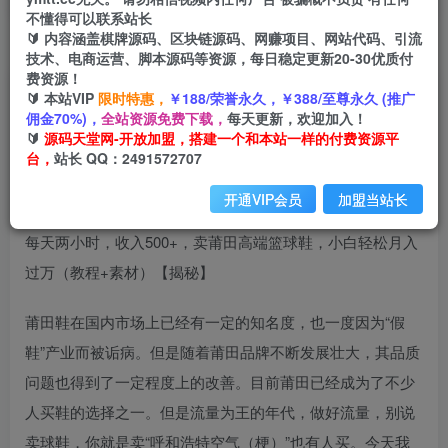
不懂得可以联系站长
🔰 内容涵盖棋牌源码、区块链源码、网赚项目、网站代码、引流
首页
创业课程
会员免费
正文
技术、电商运营、脚本源码等资源，每日稳定更新20-30优质付
费资源！
每天两小时，收入500+，卖莆田高端篮球鞋，小
🔰 本站VIP
限时特惠，
￥188/荣誉永久，￥388/至尊永久 (推广
佣金70%)，
全站资源免费下载，
每天更新，欢迎加入！
白轻松月入过万（教程+素材）【揭秘】
🔰
源码天堂网-开放加盟，搭建一个和本站一样的付费资源平
台，
站长 QQ：2491572707
小码
关注
私信
2年前发布
开通VIP会员
加盟当站长
2107
119
每天两小时，收入500+，卖莆田高端篮球鞋，小白轻松月入
过万（教程+素材）【揭秘】
莆田鞋在国内市场上已经有一定的知名度，也一度因为“假
鞋”产业而被诟病。但是随着莆田品牌不断发展壮大，其品质
问题也得到了一定程度上的改善。目前莆田已经成为了不少
人买鞋的选择之一。但是流量为王的年代，做好流量，别说
卖球鞋，你就是卖“呼和浩特空气（梗）”也有人买。今天我