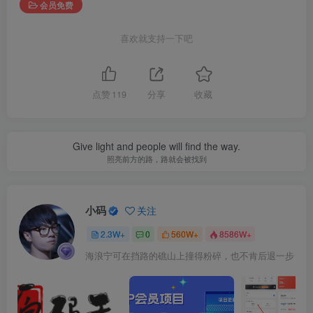
会员免费
喜欢就支持一下吧
点赞
119
分享
收藏
Give light and people will find the way.
照亮前方的路，路就会被找到
小码
关注
2.3W+
0
560W+
8586W+
海浪宁可在挡路的礁山上撞得粉碎，也不肯后退一步