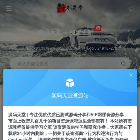
源码天堂 ∞ 稳定更新
源码天堂&实战项目&365天稳定更新 站长qq：2491572707
输入关键词搜索
加入会员
会员交流
3.3折
群聊
全站资源免费下载
研究探讨一手信息差
源码天堂资源站
推广赚钱
站长招募
70%分佣
推荐
源码天堂 | 专注优质优质已测试源码分享和VIP网课资源分享，
推广返佣高达70%
24小时自动赚钱
市面上收费几百几千的项目资源课程这里全部都有！ 本站所有资
源教程仅提供学习交流 该资源仅供学习和研究传播，大家请在下
载后24小时内删除，一切关于该资源商业行为和违法行为与
ymtt.cc无关。 请勿相信视频内任何广告 被骗概不负责 有任何