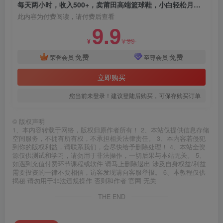
每天两小时，收入500+，卖莆田高端篮球鞋，小白轻松月入过万（教程+素材）【揭秘】
此内容为付费阅读，请付费后查看
9.9
99
¥
¥
免费
免费
荣誉会员
至尊会员
立即购买
您当前未登录！建议登陆后购买，可保存购买订单
©
版权声明
1、本内容转载于网络，版权归原作者所有！ 2、本站仅提供信息存储
空间服务，不拥有所有权，不承担相关法律责任。 3、本内容若侵犯
到你的版权利益，请联系我们，会尽快给予删除处理！ 4、本站全资
源仅供测试和学习，请勿用于非法操作，一切后果与本站无关。 5、
如遇到充值付费环节课程或软件 请马上删除退出 涉及自身权益/利益
需要投资的一律不要相信，访客发现请向客服举报。 6、本教程仅供
揭秘 请勿用于非法违规操作 否则和作者 官网 无关
THE END