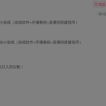
关注
1
小游戏（游戏软件+开播教程+直播间搭建指导）
徒日入四位数！