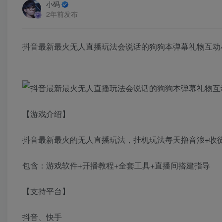
小码
2年前发布
抖音最新最火无人直播玩法会说话的狗狗本弹幕礼物互动
【游戏介绍】
抖音最新最火的无人直播玩法，挂机玩法每天撸音浪+收
包含：游戏软件+开播教程+全套工具+直播间搭建指导
【支持平台】
抖音、快手