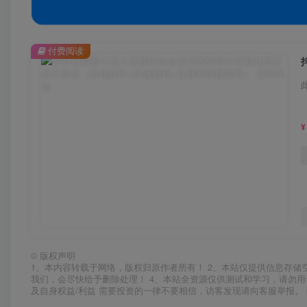
付费阅读
¥
©
版权声明
1、本内容转载于网络，版权归原作者所有！ 2、本站仅提供信息存储
我们，会尽快给予删除处理！ 4、本站全资源仅供测试和学习，请勿用
及自身权益/利益 需要投资的一律不要相信，访客发现请向客服举报。 