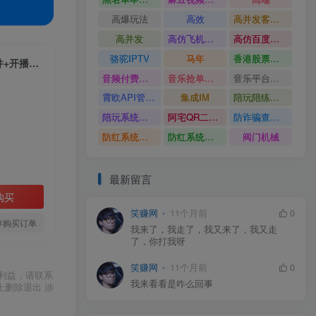
高爆玩法
高效
高并发客服系统
高并发
高仿飞机源码
高仿百度网盘UI
骆驼IPTV
马年
香港股票系统源码
抖音最新最火无人直播玩法会说话的狗狗本弹幕礼物互动小游戏（游戏软件+开播教程+直播间搭建指导）
音频付费订阅系统
音乐抢单系统
音乐平台源码
霄欧API管理系统
集成IM
陪玩陪练平台
陪玩系统源码
阿宅QR二维码生成
防诈骗查询系统
防红系统源码
防红系统最新版
阀门机械
最新留言
购买
笑赚网
11个月前
0
存购买订单
我来了，我走了，我又来了，我又走
了，你打我呀
笑赚网
11个月前
0
利益，请联系
我来看看是咋么回事
上删除退出 涉