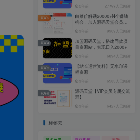
2年前
2.1W+人已阅读
白菜价解锁20000+N个赚钱
TOP3
机会，加入源码天堂会员，
全站资源免费学习。
3年前
9969人已阅读
加盟源码天堂，搭建同款项
TOP4
目资源站，实现日入2000+
3年前
6894人已阅读
【站长运营资料】无水印课
TOP5
程资源
3年前
6583人已阅读
源码天堂【VIP会员专属交流
TOP6
群】
3年前
6427人已阅读
标签云
黑名单举报系统源码
麻豆视频源码
高端