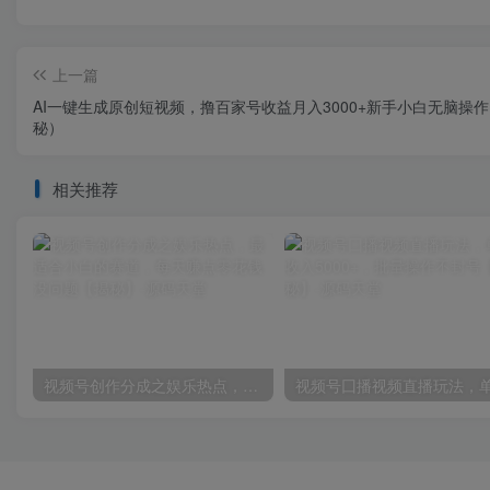
上一篇
AI一键生成原创短视频，撸百家号收益月入3000+新手小白无脑操
秘）
相关推荐
视频号创作分成之娱乐热点，最适合小白的赛道，每天赚点零花钱没问题【揭秘】