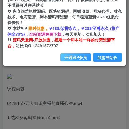
不懂得可以联系站长
🔰 内容涵盖棋牌源码、区块链源码、网赚项目、网站代码、引流
首页
创业课程
会员专属
正文
技术、电商运营、脚本源码等资源，每日稳定更新20-30优质付
费资源！
（6903期）某付费课-赋能直播驱动的知识IP和老
🔰 本站VIP
限时特惠，
￥188/荣誉永久，￥388/至尊永久 (推广
佣金70%)，
全站资源免费下载，
每天更新，欢迎加入！
板，帮你做出高流量、高变现的直播间
🔰
源码天堂网-开放加盟，搭建一个和本站一样的付费资源平
台，
站长 QQ：2491572707
小码
关注
私信
2年前发布
开通VIP会员
加盟当站长
2273
203
课程内容:
01.第1节-万人知识主播的直播心法.mp4
1.选材及剪辑实操.mp4.mp4