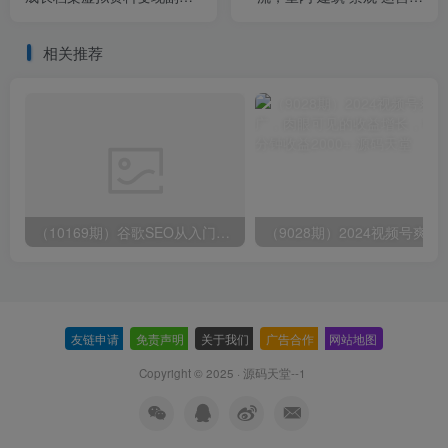
业，一条龙实操玩法（教程
掌握五大主流AI设计工具
+素材）
相关推荐
（10169期）谷歌SEO从入门到精通 带你打造排名 清晰的独立站+Google SEO工作流
（9028期）2024视频号爽剧推广，肉
友链申请
-
免责声明
-
关于我们
-
广告合作
-
网站地图
Copyright © 2025 ·
源码天堂--1