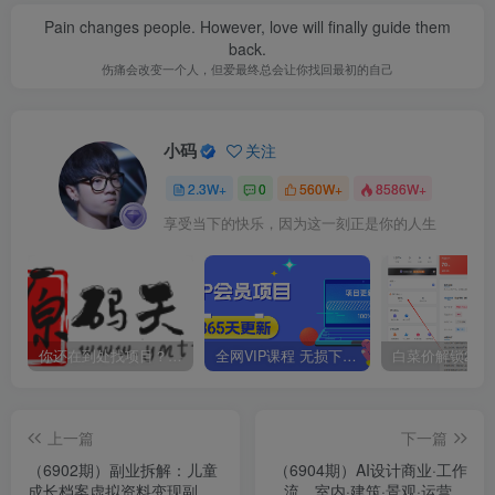
Pain changes people. However, love will finally guide them
back.
伤痛会改变一个人，但爱最终总会让你找回最初的自己
小码
关注
2.3W+
0
560W+
8586W+
享受当下的快乐，因为这一刻正是你的人生
你还在到处找项目？还在当韭菜？我靠卖项目一个月收入5万+，曾经我也是个失败者。
全网VIP课程 无损下载~
上一篇
下一篇
（6902期）副业拆解：儿童
（6904期）AI设计商业·工作
成长档案虚拟资料变现副
流，室内·建筑·景观·运营，