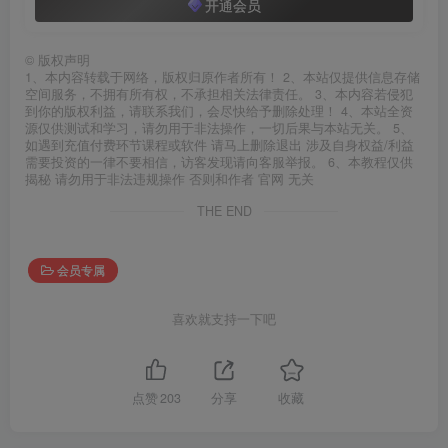
开通会员
©
版权声明
1、本内容转载于网络，版权归原作者所有！ 2、本站仅提供信息存储
空间服务，不拥有所有权，不承担相关法律责任。 3、本内容若侵犯
到你的版权利益，请联系我们，会尽快给予删除处理！ 4、本站全资
源仅供测试和学习，请勿用于非法操作，一切后果与本站无关。 5、
如遇到充值付费环节课程或软件 请马上删除退出 涉及自身权益/利益
需要投资的一律不要相信，访客发现请向客服举报。 6、本教程仅供
揭秘 请勿用于非法违规操作 否则和作者 官网 无关
THE END
会员专属
喜欢就支持一下吧
点赞
203
分享
收藏