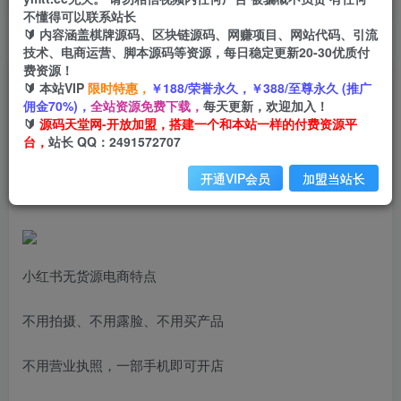
不懂得可以联系站长
🔰 内容涵盖棋牌源码、区块链源码、网赚项目、网站代码、引流
首页
创业课程
会员专属
正文
技术、电商运营、脚本源码等资源，每日稳定更新20-30优质付
费资源！
（6893期）小红书无货源陪跑营：从0-1从开店到
🔰 本站VIP
限时特惠，
￥188/荣誉永久，￥388/至尊永久 (推广
佣金70%)，
全站资源免费下载，
每天更新，欢迎加入！
爆单 单店30万销售额（更至8月-33节课）
🔰
源码天堂网-开放加盟，搭建一个和本站一样的付费资源平
台，
站长 QQ：2491572707
小码
关注
私信
2年前发布
开通VIP会员
加盟当站长
2849
95
小红书无货源电商特点
不用拍摄、不用露脸、不用买产品
不用营业执照，一部手机即可开店