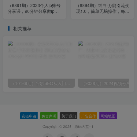
（6891期）2023个人ip账号
（6894期）绅白·万能引流变
分享课，90分钟分享做ip带
现1.0，简单无脑操作，每天
货账号的经历
可以引流50+到100+
相关推荐
（10169期）谷歌SEO从入门到精通 带你打造排名 清晰的独立站+Google SEO工作流
（9028期）2024视频号爽剧推广，肉
友链申请
-
免责声明
-
关于我们
-
广告合作
-
网站地图
Copyright © 2025 ·
源码天堂--1