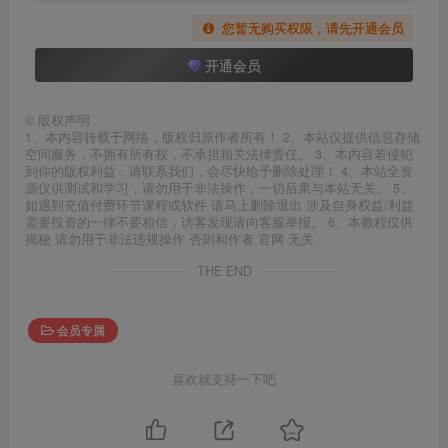
您暂无购买权限，请先开通会员
开通会员
©
版权声明
1、本内容转载于网络，版权归原作者所有！ 2、本站仅提供信息存储
空间服务，不拥有所有权，不承担相关法律责任。 3、本内容若侵犯
到你的版权利益，请联系我们，会尽快给予删除处理！ 4、本站全资
源仅供测试和学习，请勿用于非法操作，一切后果与本站无关。 5、
如遇到充值付费环节课程或软件 请马上删除退出 涉及自身权益/利益
需要投资的一律不要相信，访客发现请向客服举报。 6、本教程仅供
揭秘 请勿用于非法违规操作 否则和作者 官网 无关
THE END
会员专属
喜欢就支持一下吧