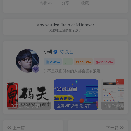
点赞
95
分享
收藏
May you live like a child forever.
愿你永远活的像个孩子
小码
关注
2.3W+
0
560W+
8586W+
并不是我们所有的人都会拥有浪漫
你还在到处找项目？还在当韭菜？我靠卖项目一个月收入5万+，曾经我也是个失败者。
全网VIP课程 无损下载~
上一篇
下一篇