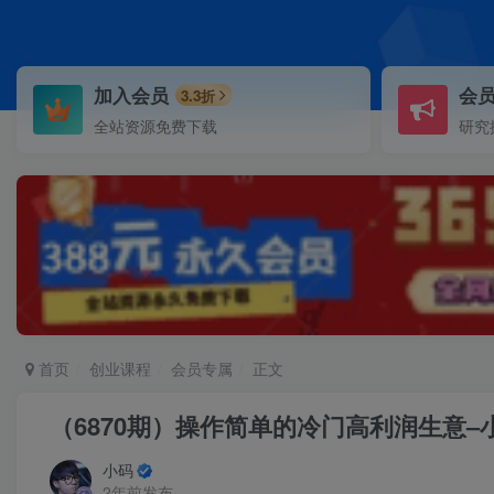
加入会员
会
3.3折
全站资源免费下载
研究
首页
创业课程
会员专属
正文
（6870期）操作简单的冷门高利润生意–
小码
2年前发布