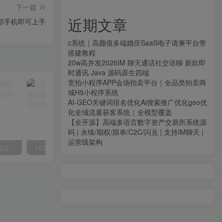
下一篇
近期文章
一部手机即可上手
c系统｜高颜值多端婚庆SaaS电子请柬平台带
搭建教程
20w高并发2026IM 聊天通话社交语聊 新款即
时通讯 Java 源码原生四端
竞拍小程序APP会场拍卖平台｜全品类拍卖商
城H5小程序系统
AI-GEO关键词排名优化Ai搜索推广优化geo优
化全域流量获客系统｜全模型覆盖
【全开源】高端多语言数字资产交易所系统源
码 | 永续/期权/跟单/C2C/闪兑 | 支持IM聊天 |
运营级架构
（9827期）海外头条发帖掘金，轻松月入10000+，无脑搬运发布，新手小白无门槛
（6271期）批量注册邮箱，支持国外国内邮箱，无风控，效率高，小白保姆级教程