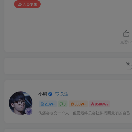
会员专属
点赞
3
You
一
小码
关注
2.3W+
0
560W+
8586W+
伤痛会改变一个人，但爱最终总会让你找回最初的自己