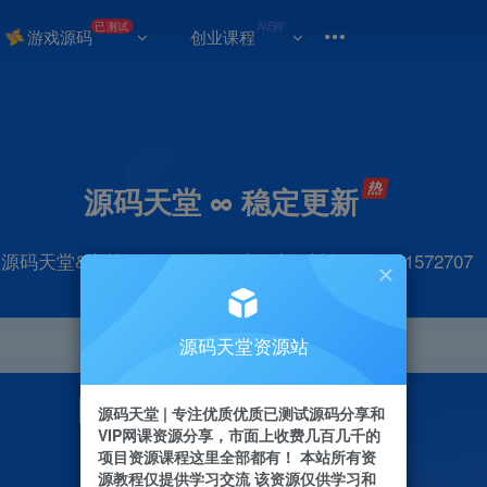
已测试
NEW
游戏源码
创业课程
源码天堂 ∞ 稳定更新
源码天堂&实战项目&365天稳定更新 站长qq：2491572707
源码天堂资源站
引流
抖音
挂机
直播
快手
小红书
源码天堂 | 专注优质优质已测试源码分享和
VIP网课资源分享，市面上收费几百几千的
项目资源课程这里全部都有！ 本站所有资
源教程仅提供学习交流 该资源仅供学习和