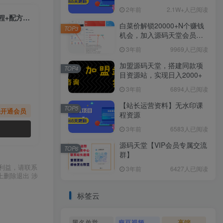
2年前
2.1W+人已阅读
（6870期）操作简单的冷门高利润生意–小吃配方，三个月变现10w+（教程+配方资料）
白菜价解锁20000+N个赚钱
TOP3
机会，加入源码天堂会员，
全站资源免费学习。
3年前
9969人已阅读
加盟源码天堂，搭建同款项
TOP4
目资源站，实现日入2000+
3年前
6894人已阅读
【站长运营资料】无水印课
TOP5
先开通会员
程资源
3年前
6583人已阅读
源码天堂【VIP会员专属交流
TOP6
群】
利益，请联系
3年前
6427人已阅读
上删除退出 涉
标签云
黑名单举报系统源码
麻豆视频源码
高端