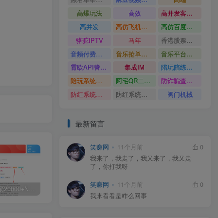
高爆玩法
高效
高并发客服系统
高并发
高仿飞机源码
高仿百度网盘UI
骆驼IPTV
马年
香港股票系统源码
音频付费订阅系统
音乐抢单系统
音乐平台源码
霄欧API管理系统
集成IM
陪玩陪练平台
陪玩系统源码
阿宅QR二维码生成
防诈骗查询系统
防红系统源码
防红系统最新版
阀门机械
最新留言
笑赚网
11个月前
0
我来了，我走了，我又来了，我又走
了，你打我呀
笑赚网
11个月前
0
白菜价解锁20000+N个赚钱机会，加入源码天堂会员，全站资源免费学习。
加盟源码天堂，搭建同款项目资源站，实现日入2000+
【站长运营资料】无水印课程资源
我来看看是咋么回事