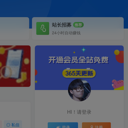
站长招募
推荐
24小时自动赚钱
）
HI！请登录
私信
登录
注册