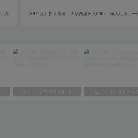
台引流
（6871期）抖音撸金，大话西游日入500+，懒人玩法，
期）2024视频号爽剧推广，肉眼可见的收益增长，每天几分钟收益2000+
（8396期）英语动画项目，0成本，一部手机单日变现600+（教程+素材）