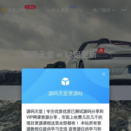
已测试
NEW
游戏源码
创业课程
热门项目
源码天堂 ∞ 稳定更新
源码天堂&实战项目&365天稳定更新 站长qq：2491572707
源码天堂资源站
引流
抖音
挂机
直播
快手
小红书
源码天堂 | 专注优质优质已测试源码分享和
VIP网课资源分享，市面上收费几百几千的
项目资源课程这里全部都有！ 本站所有资
源教程仅提供学习交流 该资源仅供学习和