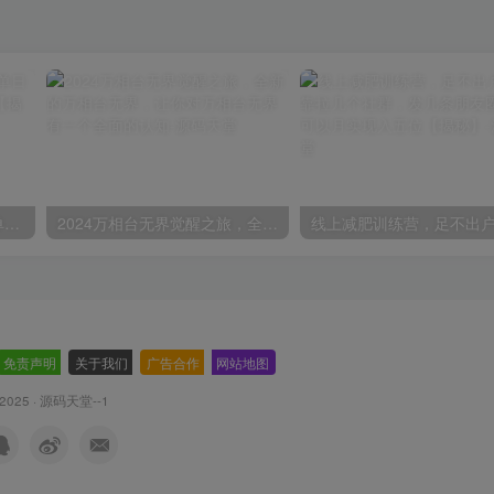
视频号囗播视频直播玩法，单日收入5000+，批量操作不封号【揭秘】
2024万相台无界觉醒之旅，全新的万相台无界，让你对万相台无界有一个全面的认知
免责声明
-
关于我们
-
广告合作
-
网站地图
 2025 ·
源码天堂--1