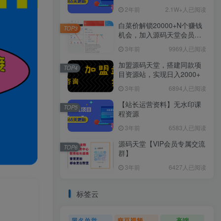
2年前
2.1W+人已阅读
白菜价解锁20000+N个赚钱
TOP3
机会，加入源码天堂会员，
全站资源免费学习。
3年前
9969人已阅读
加盟源码天堂，搭建同款项
TOP4
目资源站，实现日入2000+
3年前
6894人已阅读
【站长运营资料】无水印课
TOP5
程资源
3年前
6583人已阅读
源码天堂【VIP会员专属交流
TOP6
群】
3年前
6427人已阅读
标签云
黑名单举报系统源码
麻豆视频源码
高端