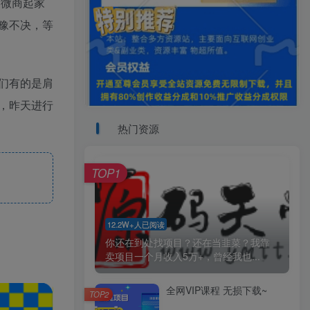
是微商起家
豫不决，等
们有的是肩
，昨天进行
热门资源
TOP1
12.2W+人已阅读
你还在到处找项目？还在当韭菜？我靠
卖项目一个月收入5万+，曾经我也...
全网VIP课程 无损下载~
TOP2