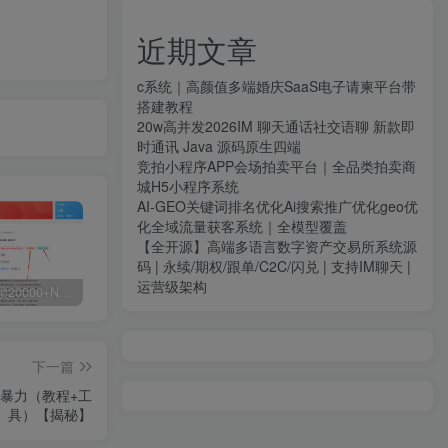
近期文章
c系统｜高颜值多端婚庆SaaS电子请柬平台带
搭建教程
20w高并发2026IM 聊天通话社交语聊 新款即
时通讯 Java 源码原生四端
竞拍小程序APP会场拍卖平台｜全品类拍卖商
城H5小程序系统
AI-GEO关键词排名优化Ai搜索推广优化geo优
化全域流量获客系统｜全模型覆盖
【全开源】高端多语言数字资产交易所系统源
码 | 永续/期权/跟单/C2C/闪兑 | 支持IM聊天 |
运营级架构
白菜价解锁20000+N个赚钱机会，加入源码天堂会员，全站资源免费学习。
加盟源码天堂，搭建同款项目资源站，实现日入2000+
【站长运营资料】无水印课程资源
下一篇
且暴力（教程+工
具）【揭秘】