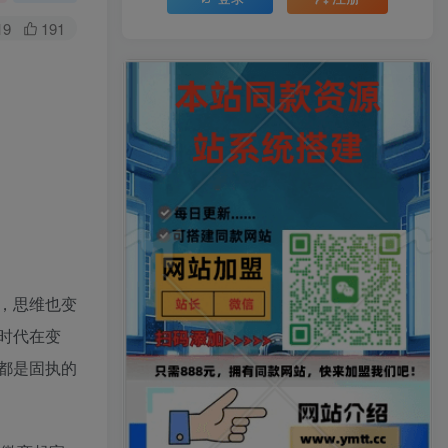
19
191
，思维也变
时代在变
都是固执的