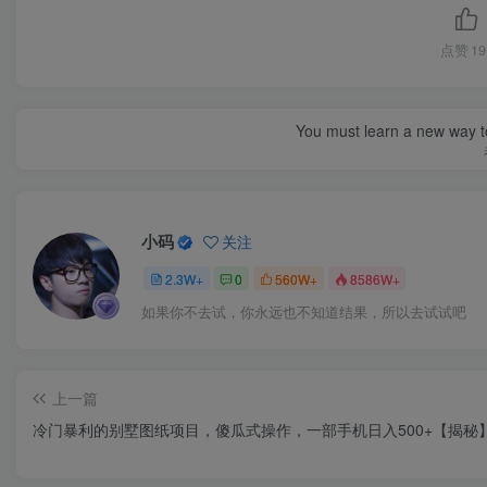
点赞
19
You must learn a new way t
小码
关注
2.3W+
0
560W+
8586W+
如果你不去试，你永远也不知道结果，所以去试试吧
上一篇
冷门暴利的别墅图纸项目，傻瓜式操作，一部手机日入500+【揭秘