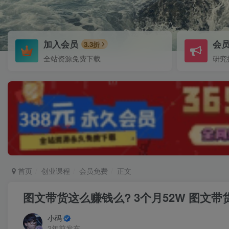
加入会员
会
3.3折
全站资源免费下载
研究
首页
创业课程
会员免费
正文
图文带货这么赚钱么? 3个月52W 图文
小码
2年前发布