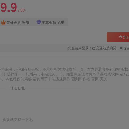
9.9
99
¥
免费
免费
荣誉会员
至尊会员
立即
您当前未登录！建议登陆后购买，可保
空间服务，不拥有所有权，不承担相关法律责任。 3、本内容若侵犯到你的版权
于非法操作，一切后果与本站无关。 5、如遇到充值付费环节课程或软件 请马
6、本教程仅供揭秘 请勿用于非法违规操作 否则和作者 官网 无关
THE END
喜欢就支持一下吧