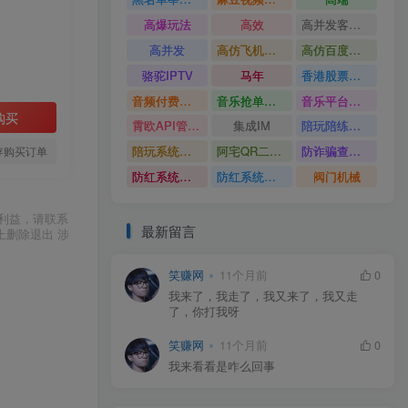
高爆玩法
高效
高并发客服系统
高并发
高仿飞机源码
高仿百度网盘UI
骆驼IPTV
马年
香港股票系统源码
音频付费订阅系统
音乐抢单系统
音乐平台源码
购买
霄欧API管理系统
集成IM
陪玩陪练平台
陪玩系统源码
阿宅QR二维码生成
防诈骗查询系统
存购买订单
防红系统源码
防红系统最新版
阀门机械
利益，请联系
最新留言
上删除退出 涉
笑赚网
11个月前
0
我来了，我走了，我又来了，我又走
了，你打我呀
笑赚网
11个月前
0
我来看看是咋么回事