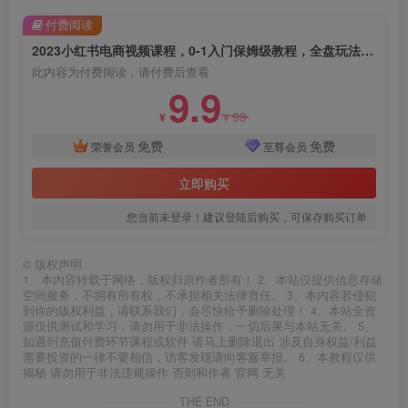
付费阅读
2023小红书电商视频课程，0-1入门保姆级教程，全盘玩法小白也能做到月入2w+
此内容为付费阅读，请付费后查看
9.9
99
¥
¥
免费
免费
荣誉会员
至尊会员
立即购买
您当前未登录！建议登陆后购买，可保存购买订单
©
版权声明
1、本内容转载于网络，版权归原作者所有！ 2、本站仅提供信息存储
空间服务，不拥有所有权，不承担相关法律责任。 3、本内容若侵犯
到你的版权利益，请联系我们，会尽快给予删除处理！ 4、本站全资
源仅供测试和学习，请勿用于非法操作，一切后果与本站无关。 5、
如遇到充值付费环节课程或软件 请马上删除退出 涉及自身权益/利益
需要投资的一律不要相信，访客发现请向客服举报。 6、本教程仅供
揭秘 请勿用于非法违规操作 否则和作者 官网 无关
THE END