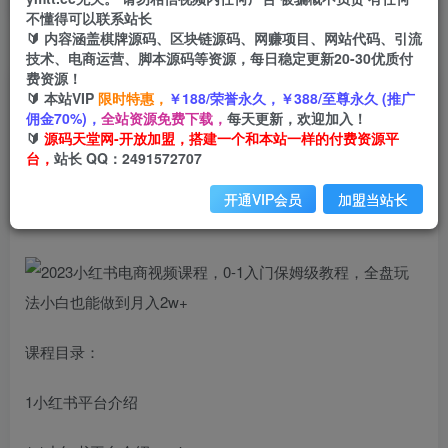
不懂得可以联系站长
🔰 内容涵盖棋牌源码、区块链源码、网赚项目、网站代码、引流
首页
创业课程
会员免费
正文
技术、电商运营、脚本源码等资源，每日稳定更新20-30优质付
费资源！
2023小红书电商视频课程，0-1入门保姆级教程，
🔰 本站VIP
限时特惠，
￥188/荣誉永久，￥388/至尊永久 (推广
佣金70%)，
全站资源免费下载，
每天更新，欢迎加入！
全盘玩法小白也能做到月入2w+
🔰
源码天堂网-开放加盟，搭建一个和本站一样的付费资源平
台，
站长 QQ：2491572707
小码
关注
私信
2年前发布
开通VIP会员
加盟当站长
2687
78
课程目录：
1小红书平台介绍