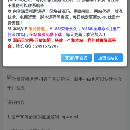
不懂得可以联系站长
🔰 内容涵盖棋牌源码、区块链源码、网赚项目、网站代码、引流
首页
创业课程
会员免费
正文
技术、电商运营、脚本源码等资源，每日稳定更新20-30优质付
费资源！
孙哥直播运营·抖音千川进阶课，新手小白也可以
🔰 本站VIP
限时特惠，
￥188/荣誉永久，￥388/至尊永久 (推广
佣金70%)，
全站资源免费下载，
每天更新，欢迎加入！
快速学会千川投流
🔰
源码天堂网-开放加盟，搭建一个和本站一样的付费资源平
台，
站长 QQ：2491572707
小码
关注
私信
2年前发布
开通VIP会员
加盟当站长
1270
185
课程内容：
1-投产30倍必懂的底层逻辑.mp4.mp4