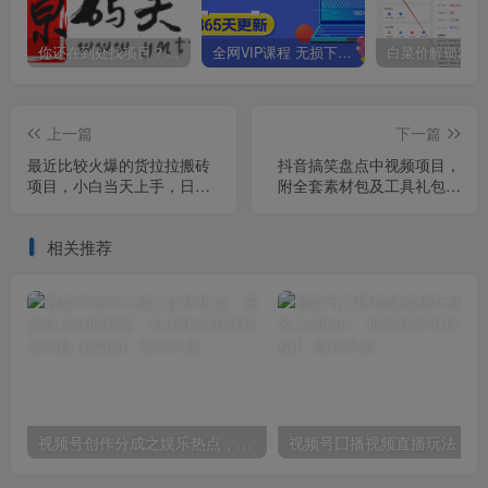
你还在到处找项目？还在当韭菜？我靠卖项目一个月收入5万+，曾经我也是个失败者。
全网VIP课程 无损下载~
上一篇
下一篇
最近比较火爆的货拉拉搬砖
抖音搞笑盘点中视频项目，
项目，小白当天上手，日入
附全套素材包及工具礼包，
500+【揭秘】
轻松制作热门视频
相关推荐
视频号创作分成之娱乐热点，最适合小白的赛道，每天赚点零花钱没问题【揭秘】
视频