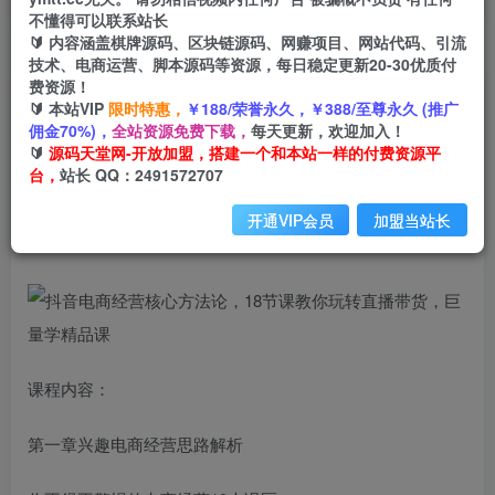
不懂得可以联系站长
🔰 内容涵盖棋牌源码、区块链源码、网赚项目、网站代码、引流
首页
创业课程
会员免费
正文
技术、电商运营、脚本源码等资源，每日稳定更新20-30优质付
费资源！
抖音电商经营核心方法论，18节课教你玩转直播带
🔰 本站VIP
限时特惠，
￥188/荣誉永久，￥388/至尊永久 (推广
佣金70%)，
全站资源免费下载，
每天更新，欢迎加入！
货，巨量学精品课
🔰
源码天堂网-开放加盟，搭建一个和本站一样的付费资源平
台，
站长 QQ：2491572707
小码
关注
私信
2年前发布
开通VIP会员
加盟当站长
3220
203
课程内容：
第一章兴趣电商经营思路解析