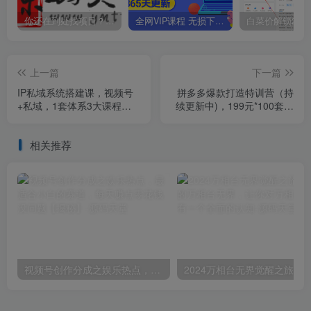
你还在到处找项目？还在当韭菜？我靠卖项目一个月收入5万+，曾经我也是个失败者。
全网VIP课程 无损下载~
上一篇
下一篇
IP私域系统搭建课，视频号
拼多多爆款打造特训营（持
+私域​，1套体系3大课程，
续更新中)，199元*100套可
打通你的个人IP和私域
复制爆款案例
相关推荐
视频号创作分成之娱乐热点，最适合小白的赛道，每天赚点零花钱没问题【揭秘】