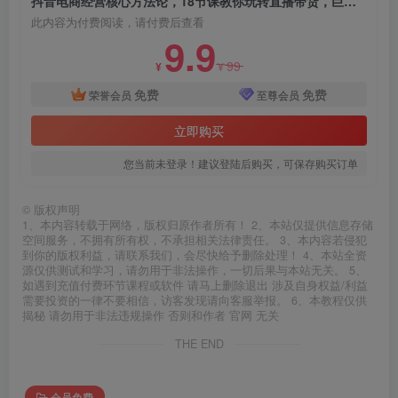
抖音电商经营核心方法论，18节课教你玩转直播带货，巨量学精品课
此内容为付费阅读，请付费后查看
9.9
99
¥
¥
免费
免费
荣誉会员
至尊会员
立即购买
您当前未登录！建议登陆后购买，可保存购买订单
©
版权声明
1、本内容转载于网络，版权归原作者所有！ 2、本站仅提供信息存储
空间服务，不拥有所有权，不承担相关法律责任。 3、本内容若侵犯
到你的版权利益，请联系我们，会尽快给予删除处理！ 4、本站全资
源仅供测试和学习，请勿用于非法操作，一切后果与本站无关。 5、
如遇到充值付费环节课程或软件 请马上删除退出 涉及自身权益/利益
需要投资的一律不要相信，访客发现请向客服举报。 6、本教程仅供
揭秘 请勿用于非法违规操作 否则和作者 官网 无关
THE END
会员免费