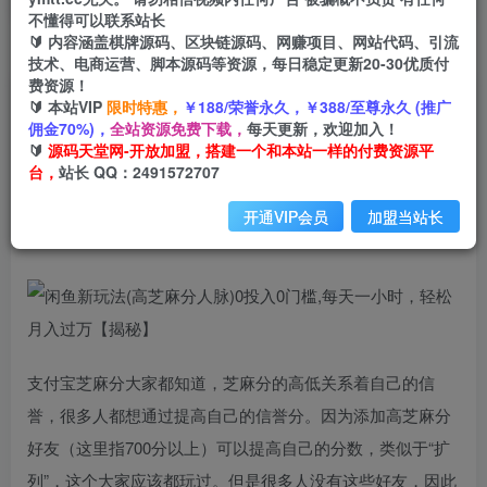
不懂得可以联系站长
🔰 内容涵盖棋牌源码、区块链源码、网赚项目、网站代码、引流
首页
创业课程
会员免费
正文
技术、电商运营、脚本源码等资源，每日稳定更新20-30优质付
费资源！
闲鱼新玩法(高芝麻分人脉)0投入0门槛,每天一小
🔰 本站VIP
限时特惠，
￥188/荣誉永久，￥388/至尊永久 (推广
佣金70%)，
全站资源免费下载，
每天更新，欢迎加入！
时，轻松月入过万【揭秘】
🔰
源码天堂网-开放加盟，搭建一个和本站一样的付费资源平
台，
站长 QQ：2491572707
小码
关注
私信
2年前发布
开通VIP会员
加盟当站长
2047
70
支付宝芝麻分大家都知道，芝麻分的高低关系着自己的信
誉，很多人都想通过提高自己的信誉分。因为添加高芝麻分
好友（这里指700分以上）可以提高自己的分数，类似于“扩
列”，这个大家应该都玩过。但是很多人没有这些好友，因此