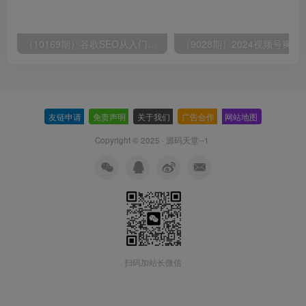
（10169期）谷歌SEO从入门到精通 带你打造排名 清晰的独立站+Google SEO工作流
（9028期）2024视频号爽剧推广，肉
友链申请
-
免责声明
-
关于我们
-
广告合作
-
网站地图
Copyright © 2025 ·
源码天堂--1
扫码加站长微信