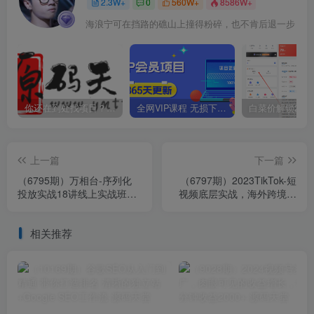
2.3W+
0
560W+
8586W+
海浪宁可在挡路的礁山上撞得粉碎，也不肯后退一步
你还在到处找项目？还在当韭菜？我靠卖项目一个月收入5万+，曾经我也是个失败者。
全网VIP课程 无损下载~
上一篇
下一篇
（6795期）万相台-序列化
（6797期）2023TikTok-短
投放实战18讲线上实战班，
视频底层实战，海外跨境短
全网首推，运营福音！
视频课程，实战即真理
相关推荐