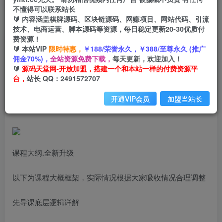
不懂得可以联系站长
🔰 内容涵盖棋牌源码、区块链源码、网赚项目、网站代码、引流
首页
创业课程
会员专属
正文
技术、电商运营、脚本源码等资源，每日稳定更新20-30优质付
费资源！
（6796期）小红书商家 博主精准引流特训营
🔰 本站VIP
限时特惠，
￥188/荣誉永久，￥388/至尊永久 (推广
佣金70%)，
全站资源免费下载，
每天更新，欢迎加入！
【4.0】用小红书放大你的生意势能
🔰
源码天堂网-开放加盟，搭建一个和本站一样的付费资源平
台，
站长 QQ：2491572707
小码
关注
私信
2年前发布
开通VIP会员
加盟当站长
421
46
课程大纲.全新升级
以下为课程大概框架，实际情况根据大家吸收情况合理调整
先导课底层逻辑详解