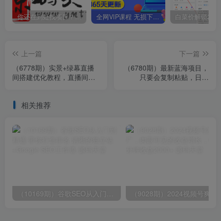
你还在到处找项目？还在当韭菜？我靠卖项目一个月收入5万+，曾经我也是个失败者。
全网VIP课程 无损下载~
上一篇
下一篇
（6778期）实景+绿幕直播
（6780期）最新蓝海项目，
间搭建优化教程，直播间搭
只要会复制粘贴，日入
建方案
800+，大学生考研项目，目
前做的人极少
相关推荐
（10169期）谷歌SEO从入门到精通 带你打造排名 清晰的独立站+Google SEO工作流
（9028期）2024视频号爽剧推广，肉