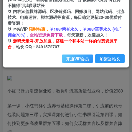
不懂得可以联系站长
🔰 内容涵盖棋牌源码、区块链源码、网赚项目、网站代码、引流
首页
创业课程
会员专属
正文
技术、电商运营、脚本源码等资源，每日稳定更新20-30优质付
费资源！
（6779期）小红书暴力引流创业粉，教你引流高
🔰 本站VIP
限时特惠，
￥188/荣誉永久，￥388/至尊永久 (推广
佣金70%)，
全站资源免费下载，
每天更新，欢迎加入！
质量创业粉，价值2980
🔰
源码天堂网-开放加盟，搭建一个和本站一样的付费资源平
台，
站长 QQ：2491572707
小码
关注
私信
2年前发布
开通VIP会员
加盟当站长
2605
124
小红书暴力引流创业粉，教你引流高质量创业粉，价值2980
第一课，小红书群引流养号基础操作第二课，引流前的账号
包装问题第三课，实操课如何进行小红书群引流第四课，如
何找到更多高质量群第五课：如何实现群禁言以及群禁言弊
端