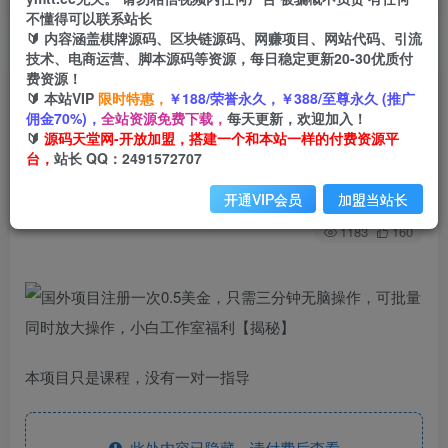
不懂得可以联系站长
🔰 内容涵盖棋牌源码、区块链源码、网赚项目、网站代码、引流
首页
创业课程
会员免费
正文
技术、电商运营、脚本源码等资源，每日稳定更新20-30优质付
费资源！
国外项目注册一次0.5美金，只需三分钟无脑操
🔰 本站VIP
限时特惠，
￥188/荣誉永久，￥388/至尊永久 (推广
佣金70%)，
全站资源免费下载，
每天更新，欢迎加入！
作，可批量同时放大操作，小白工作室福利【揭
🔰
源码天堂网-开放加盟，搭建一个和本站一样的付费资源平
秘】
台，
站长 QQ：2491572707
小码
关注
私信
开通VIP会员
加盟当站长
2年前发布
1183
160
本项目只是课程，没有一对一指导
此处内容已隐藏，请付费后查看