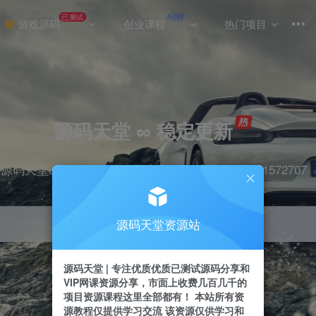
已测试
NEW
游戏源码
创业课程
热门项目
源码天堂 ∞ 稳定更新
源码天堂&实战项目&365天稳定更新 站长qq：2491572707
源码天堂资源站
引流
抖音
挂机
直播
快手
小红书
源码天堂 | 专注优质优质已测试源码分享和
VIP网课资源分享，市面上收费几百几千的
项目资源课程这里全部都有！ 本站所有资
源教程仅提供学习交流 该资源仅供学习和