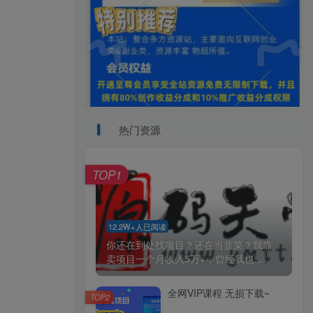
热门资源
TOP1
12.2W+人已阅读
你还在到处找项目？还在当韭菜？我靠
卖项目一个月收入5万+，曾经我也...
全网VIP课程 无损下载~
TOP2