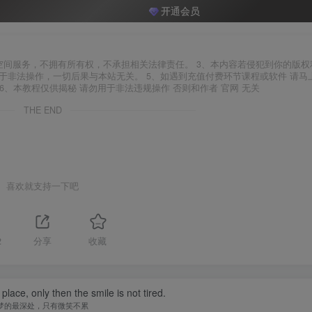
开通会员
空间服务，不拥有所有权，不承担相关法律责任。 3、本内容若侵犯到你的版权
于非法操作，一切后果与本站无关。 5、如遇到充值付费环节课程或软件 请马
6、本教程仅供揭秘 请勿用于非法违规操作 否则和作者 官网 无关
THE END
喜欢就支持一下吧
2
分享
收藏
ace, only then the smile is not tired.
梦的最深处，只有微笑不累