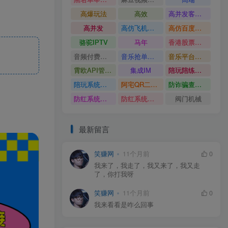
高爆玩法
高效
高并发客服系统
高并发
高仿飞机源码
高仿百度网盘UI
骆驼IPTV
马年
香港股票系统源码
音频付费订阅系统
音乐抢单系统
音乐平台源码
霄欧API管理系统
集成IM
陪玩陪练平台
陪玩系统源码
阿宅QR二维码生成
防诈骗查询系统
防红系统源码
防红系统最新版
阀门机械
最新留言
笑赚网
11个月前
0
我来了，我走了，我又来了，我又走
了，你打我呀
笑赚网
11个月前
0
我来看看是咋么回事