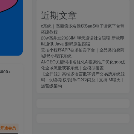
近期文章
c系统｜高颜值多端婚庆SaaS电子请柬平台带
搭建教程
20w高并发2026IM 聊天通话社交语聊 新款即
时通讯 Java 源码原生四端
竞拍小程序APP会场拍卖平台｜全品类拍卖商
城H5小程序系统
AI-GEO关键词排名优化Ai搜索推广优化geo优
化全域流量获客系统｜全模型覆盖
00+
【全开源】高端多语言数字资产交易所系统源
码 | 永续/期权/跟单/C2C/闪兑 | 支持IM聊天 |
运营级架构
先开通会员