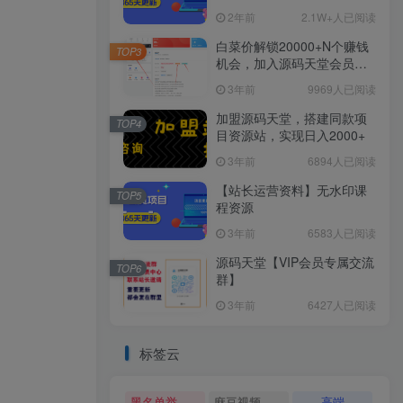
2年前
2.1W+人已阅读
白菜价解锁20000+N个赚钱
TOP3
机会，加入源码天堂会员，
全站资源免费学习。
3年前
9969人已阅读
加盟源码天堂，搭建同款项
TOP4
目资源站，实现日入2000+
3年前
6894人已阅读
【站长运营资料】无水印课
TOP5
程资源
3年前
6583人已阅读
源码天堂【VIP会员专属交流
TOP6
群】
3年前
6427人已阅读
标签云
黑名单举报系统源码
麻豆视频源码
高端