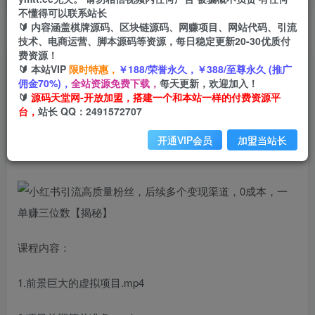
不懂得可以联系站长
🔰 内容涵盖棋牌源码、区块链源码、网赚项目、网站代码、引流
首页
创业课程
会员免费
正文
技术、电商运营、脚本源码等资源，每日稳定更新20-30优质付
费资源！
小红书引流高质量粉丝，后续多个变现渠道，0成
🔰 本站VIP
限时特惠，
￥188/荣誉永久，￥388/至尊永久 (推广
佣金70%)，
全站资源免费下载，
每天更新，欢迎加入！
本，一单赚三位数【揭秘】
🔰
源码天堂网-开放加盟，搭建一个和本站一样的付费资源平
台，
站长 QQ：2491572707
小码
关注
私信
2年前发布
开通VIP会员
加盟当站长
3174
176
课程内容：
1.前景巨大的虚拟项目.mp4