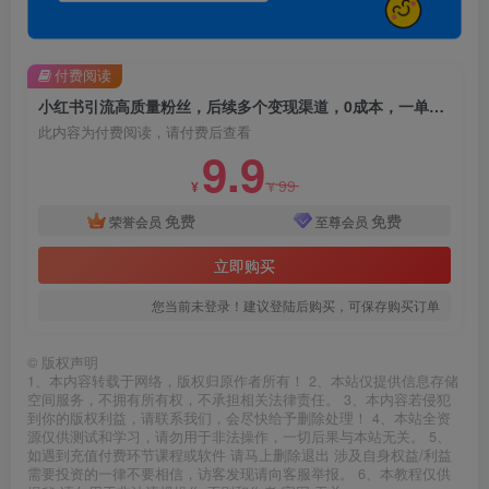
付费阅读
小红书引流高质量粉丝，后续多个变现渠道，0成本，一单赚三位数【揭秘】
此内容为付费阅读，请付费后查看
9.9
99
¥
¥
免费
免费
荣誉会员
至尊会员
立即购买
您当前未登录！建议登陆后购买，可保存购买订单
©
版权声明
1、本内容转载于网络，版权归原作者所有！ 2、本站仅提供信息存储
空间服务，不拥有所有权，不承担相关法律责任。 3、本内容若侵犯
到你的版权利益，请联系我们，会尽快给予删除处理！ 4、本站全资
源仅供测试和学习，请勿用于非法操作，一切后果与本站无关。 5、
如遇到充值付费环节课程或软件 请马上删除退出 涉及自身权益/利益
需要投资的一律不要相信，访客发现请向客服举报。 6、本教程仅供