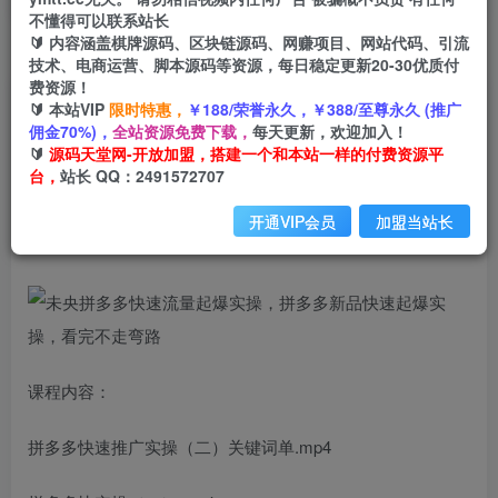
不懂得可以联系站长
🔰 内容涵盖棋牌源码、区块链源码、网赚项目、网站代码、引流
首页
创业课程
会员免费
正文
技术、电商运营、脚本源码等资源，每日稳定更新20-30优质付
费资源！
未央拼多多快速流量起爆实操，拼多多新品快速起
🔰 本站VIP
限时特惠，
￥188/荣誉永久，￥388/至尊永久 (推广
佣金70%)，
全站资源免费下载，
每天更新，欢迎加入！
爆实操，看完不走弯路
🔰
源码天堂网-开放加盟，搭建一个和本站一样的付费资源平
台，
站长 QQ：2491572707
小码
关注
私信
2年前发布
开通VIP会员
加盟当站长
1012
217
课程内容：
拼多多快速推广实操（二）关键词单.mp4