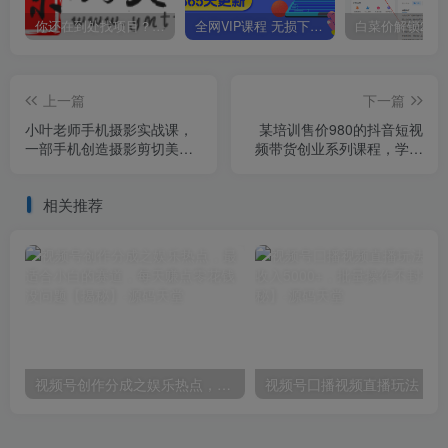
你还在到处找项目？还在当韭菜？我靠卖项目一个月收入5万+，曾经我也是个失败者。
全网VIP课程 无损下载~
上一篇
下一篇
小叶老师手机摄影实战课，
某培训售价980的抖音短视
一部手机创造摄影剪切美
频带货创业系列课程，学会
学，让你从小白秒变短视频
做号5步法，心中不慌
达人（思维+实操）
相关推荐
视频号创作分成之娱乐热点，最适合小白的赛道，每天赚点零花钱没问题【揭秘】
视频