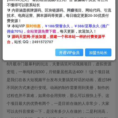
不懂得可以联系站长
🔰 内容涵盖棋牌源码、区块链源码、网赚项目、网站代码、引流
首页
创业课程
会员专属
正文
技术、电商运营、脚本源码等资源，每日稳定更新20-30优质付
费资源！
（6734期）最冷门，最暴利的全新玩法，夫妻搞
🔰 本站VIP
限时特惠，
￥188/荣誉永久，￥388/至尊永久 (推广
佣金70%)，
全站资源免费下载，
每天更新，欢迎加入！
笑视频项目，虚拟资源一月变现10w+
🔰
源码天堂网-开放加盟，搭建一个和本站一样的付费资源平
台，
站长 QQ：2491572707
小码
关注
私信
2年前发布
开通VIP会员
加盟当站长
838
98
8月最冷门最暴利的玩法，夫妻搞笑对话视频项目，虚拟资源
变现，一单纯利润300，月销量居然高达400! ! !这个项目就
是我们在各大短视频平台发布夫妻搞笑对话的动画，通过5种
不同的方式来进行变现。动画的制作需要用到美册，制作的
过程也并不算难，如果你会用剪映，那么可以很快上手。这
个项目最大的优势有两个，一是目前在做的人非常少，大家
可以去抖音搜索一下，是没有多少人在做的；二是利润高，