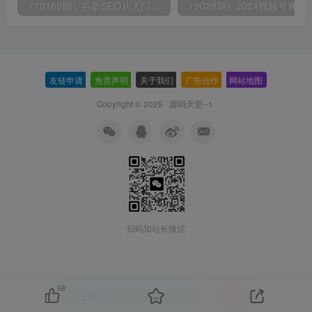
（10169期）谷歌SEO从入门到精通 带你打造排名 清晰的独立站+Google SEO工作流
（9028期）2024视频号爽剧推广，肉
友链申请
-
免责声明
-
关于我们
-
广告合作
-
网站地图
Copyright © 2025 ·
源码天堂--1
扫码加站长微信
98
本站主题由Zibll子比主题强力驱动
联系作者