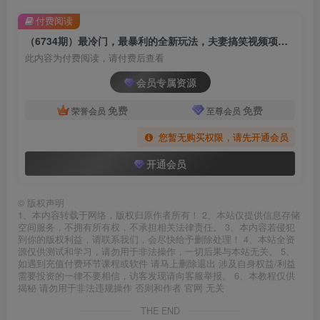
付费阅读
（6734期）最冷门，最暴利的全新玩法，夫妻搞笑视频项目，虚拟资源一月变现10w+
此内容为付费阅读，请付费后查看
会员专属资源
免费
免费
荣誉会员
至尊会员
您暂无购买权限，请先开通会员
开通会员
©
版权声明
1、本内容转载于网络，版权归原作者所有！ 2、本站仅提供信息存储
空间服务，不拥有所有权，不承担相关法律责任。 3、本内容若侵犯
到你的版权利益，请联系我们，会尽快给予删除处理！ 4、本站全资
源仅供测试和学习，请勿用于非法操作，一切后果与本站无关。 5、
如遇到充值付费环节课程或软件 请马上删除退出 涉及自身权益/利益
需要投资的一律不要相信，访客发现请向客服举报。 6、本教程仅供
揭秘 请勿用于非法违规操作 否则和作者 官网 无关
THE END