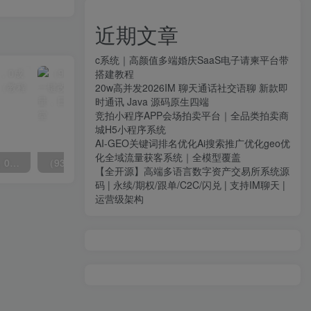
近期文章
c系统｜高颜值多端婚庆SaaS电子请柬平台带
搭建教程
20w高并发2026IM 聊天通话社交语聊 新款即
时通讯 Java 源码原生四端
竞拍小程序APP会场拍卖平台｜全品类拍卖商
城H5小程序系统
AI-GEO关键词排名优化Ai搜索推广优化geo优
化全域流量获客系统｜全模型覆盖
（8396期）英语动画项目，0成本，一部手机单日变现600+（教程+素材）
（9361期）中视频最新玩法，AI一键改唱影视解说，刷爆全网流量，日入2000＋全平台通用
【全开源】高端多语言数字资产交易所系统源
码 | 永续/期权/跟单/C2C/闪兑 | 支持IM聊天 |
运营级架构