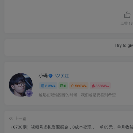
点赞
18
I try to g
小码
关注
2.3W+
0
560W+
8586W+
越是在艰难困苦的时候，我们越是要看到希望
上一篇
（6730期）视频号虚拟资源掘金，0成本变现，一单69元，单月收益1