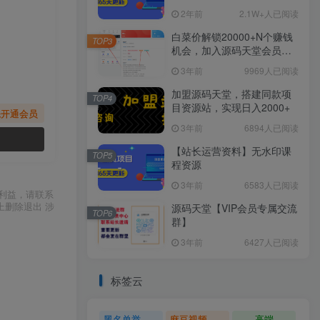
2年前
2.1W+人已阅读
白菜价解锁20000+N个赚钱
TOP3
机会，加入源码天堂会员，
全站资源免费学习。
3年前
9969人已阅读
加盟源码天堂，搭建同款项
TOP4
目资源站，实现日入2000+
先开通会员
3年前
6894人已阅读
【站长运营资料】无水印课
TOP5
程资源
3年前
6583人已阅读
利益，请联系
上删除退出 涉
源码天堂【VIP会员专属交流
TOP6
群】
3年前
6427人已阅读
标签云
黑名单举报系统源码
麻豆视频源码
高端