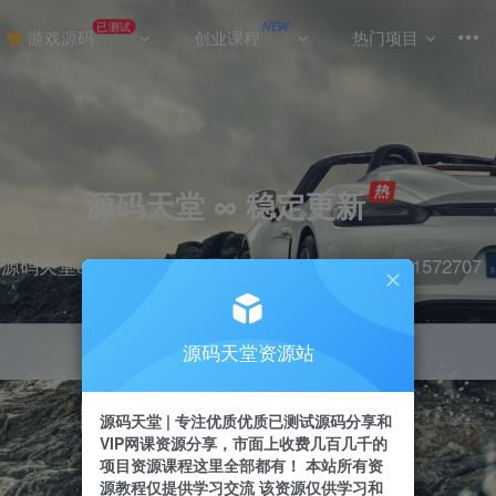
已测试
NEW
游戏源码
创业课程
热门项目
源码天堂 ∞ 稳定更新
源码天堂&实战项目&365天稳定更新 站长qq：2491572707
源码天堂资源站
引流
抖音
挂机
直播
快手
小红书
源码天堂 | 专注优质优质已测试源码分享和
VIP网课资源分享，市面上收费几百几千的
项目资源课程这里全部都有！ 本站所有资
源教程仅提供学习交流 该资源仅供学习和