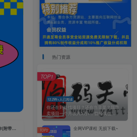
热门资源
TOP1
12.2W+人已阅读
你还在到处找项目？还在当韭菜？我靠
卖项目一个月收入5万+，曾经我也...
全网VIP课程 无损下载~
（6731期）8月最新的小红书母婴个人IP玩法，七天螺旋起号 小白长久操作(附带全部教程)
TOP2