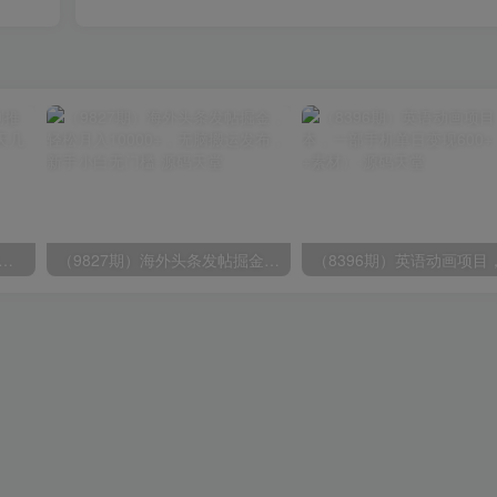
期）2024视频号爽剧推广，肉眼可见的收益增长，每天几分钟收益2000+
（9827期）海外头条发帖掘金，轻松月入10000+，无脑搬运发布，新手小白无门槛