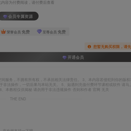
此内容为付费阅读，请付费后查看
会员专属资源
免费
免费
荣誉会员
至尊会员
您暂无购买权限，请
开通会员
空间服务，不拥有所有权，不承担相关法律责任。 3、本内容若侵犯到你的版权
于非法操作，一切后果与本站无关。 5、如遇到充值付费环节课程或软件 请马
6、本教程仅供揭秘 请勿用于非法违规操作 否则和作者 官网 无关
THE END
喜欢就支持一下吧