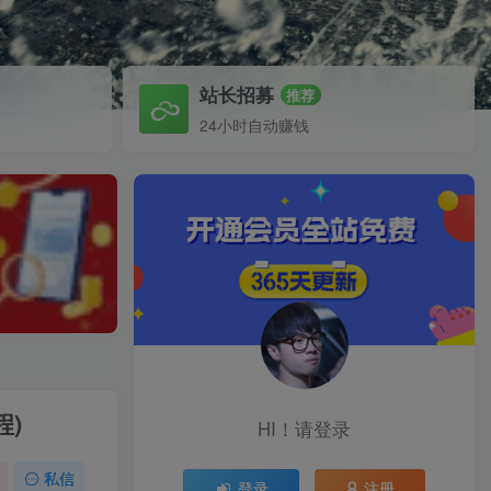
站长招募
推荐
24小时自动赚钱
程)
HI！请登录
私信
登录
注册