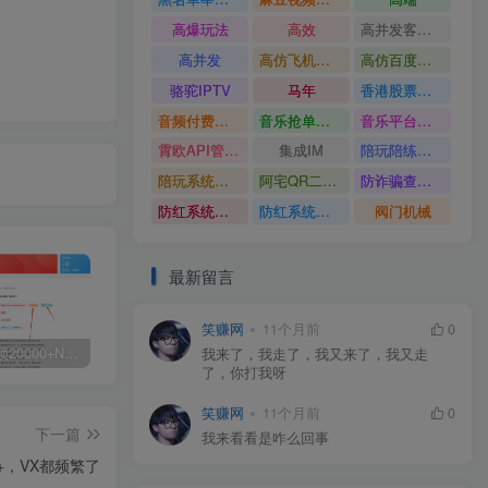
高爆玩法
高效
高并发客服系统
高并发
高仿飞机源码
高仿百度网盘UI
骆驼IPTV
马年
香港股票系统源码
音频付费订阅系统
音乐抢单系统
音乐平台源码
霄欧API管理系统
集成IM
陪玩陪练平台
陪玩系统源码
阿宅QR二维码生成
防诈骗查询系统
防红系统源码
防红系统最新版
阀门机械
最新留言
笑赚网
11个月前
0
白菜价解锁20000+N个赚钱机会，加入源码天堂会员，全站资源免费学习。
加盟源码天堂，搭建同款项目资源站，实现日入2000+
【站长运营资料】无水印课程资源
我来了，我走了，我又来了，我又走
了，你打我呀
笑赚网
11个月前
0
下一篇
我来看看是咋么回事
+，VX都频繁了