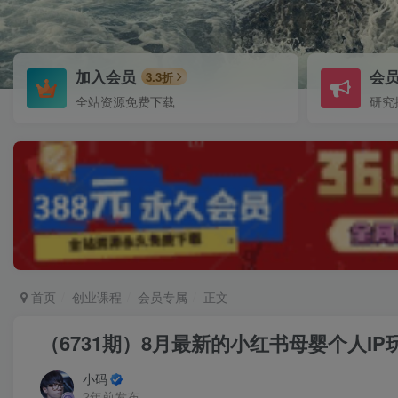
加入会员
会
3.3折
全站资源免费下载
研究
首页
创业课程
会员专属
正文
（6731期）8月最新的小红书母婴个人I
小码
2年前发布