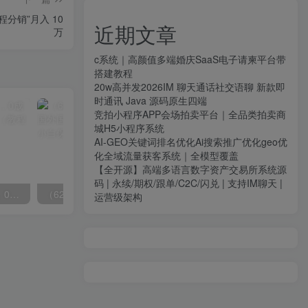
程分销”月入 10
近期文章
万
c系统｜高颜值多端婚庆SaaS电子请柬平台带
搭建教程
20w高并发2026IM 聊天通话社交语聊 新款即
时通讯 Java 源码原生四端
竞拍小程序APP会场拍卖平台｜全品类拍卖商
城H5小程序系统
AI-GEO关键词排名优化Ai搜索推广优化geo优
化全域流量获客系统｜全模型覆盖
【全开源】高端多语言数字资产交易所系统源
码 | 永续/期权/跟单/C2C/闪兑 | 支持IM聊天 |
（8396期）英语动画项目，0成本，一部手机单日变现600+（教程+素材）
（6271期）批量注册邮箱，支持国外国内邮箱，无风控，效率高，小白保姆级教程
运营级架构