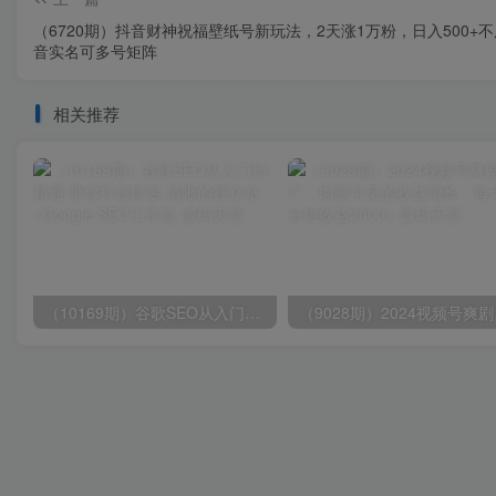
（6720期）抖音财神祝福壁纸号新玩法，2天涨1万粉，日入500+
音实名可多号矩阵
相关推荐
（10169期）谷歌SEO从入门到精通 带你打造排名 清晰的独立站+Google SEO工作流
（9028