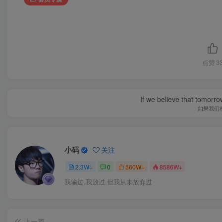
点赞
3
If we believe that tomorro
如果我们
小码
关注
2.3W+
0
560W+
8586W+
我输过,我败过,但我从未放弃过
上一篇