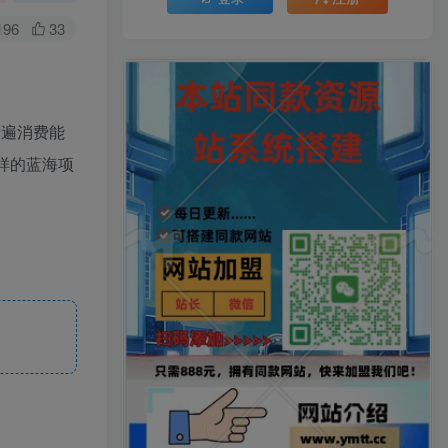
196
33
普遍消费能
样的蓝海项