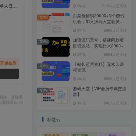
（6721期）外面收费1980的小红书最新蓝海赛道，虚拟资源都是纯利润，单人日收入过千
2年前
2.1W+人已阅读
白菜价解锁20000+N个赚钱
TOP3
机会，加入源码天堂会员，
全站资源免费学习。
3年前
9969人已阅读
加盟源码天堂，搭建同款项
TOP4
目资源站，实现日入2000+
3年前
6894人已阅读
先开通会员
【站长运营资料】无水印课
TOP5
程资源
3年前
6583人已阅读
源码天堂【VIP会员专属交流
TOP6
群】
利益，请联系
上删除退出 涉
3年前
6427人已阅读
标签云
黑名单举报系统源码
麻豆视频源码
高端