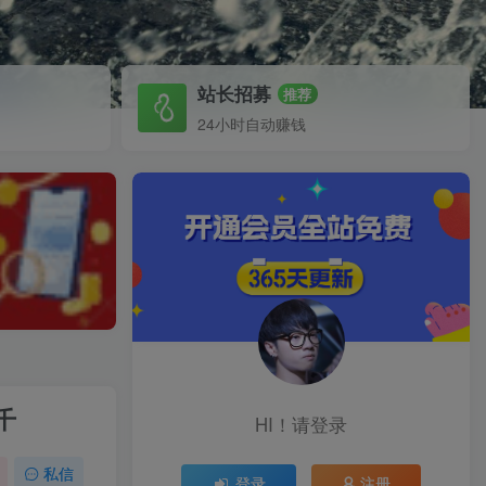
站长招募
推荐
24小时自动赚钱
千
HI！请登录
私信
登录
注册