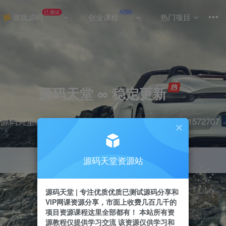
已测试
NEW
游戏源码
创业课程
热门项目
源码天堂 ∞ 稳定更新
源码天堂&实战项目&365天稳定更新 站长qq：2491572707
源码天堂资源站
引流
抖音
挂机
直播
快手
小红书
源码天堂 | 专注优质优质已测试源码分享和
VIP网课资源分享，市面上收费几百几千的
项目资源课程这里全部都有！ 本站所有资
源教程仅提供学习交流 该资源仅供学习和