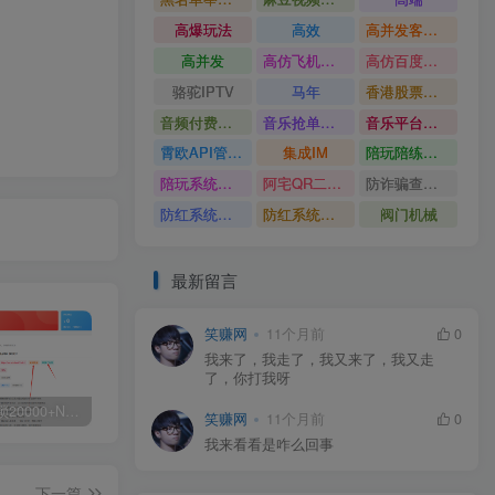
高爆玩法
高效
高并发客服系统
高并发
高仿飞机源码
高仿百度网盘UI
骆驼IPTV
马年
香港股票系统源码
音频付费订阅系统
音乐抢单系统
音乐平台源码
霄欧API管理系统
集成IM
陪玩陪练平台
陪玩系统源码
阿宅QR二维码生成
防诈骗查询系统
防红系统源码
防红系统最新版
阀门机械
最新留言
笑赚网
11个月前
0
我来了，我走了，我又来了，我又走
了，你打我呀
白菜价解锁20000+N个赚钱机会，加入源码天堂会员，全站资源免费学习。
加盟源码天堂，搭建同款项目资源站，实现日入2000+
【站长运营资料】无水印课程资源
笑赚网
11个月前
0
我来看看是咋么回事
下一篇