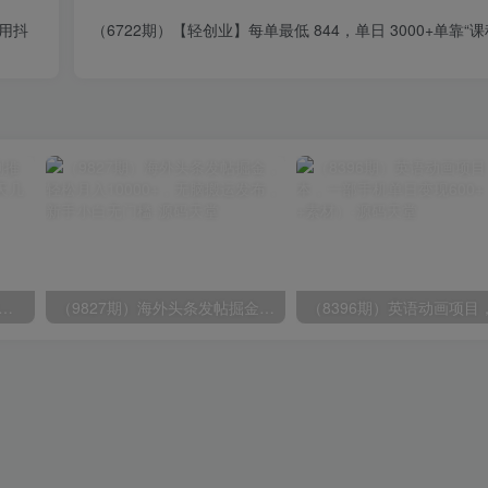
不用抖
（6722期）【轻创业】每单最低 844，单日 3000+单靠“课
期）2024视频号爽剧推广，肉眼可见的收益增长，每天几分钟收益2000+
（9827期）海外头条发帖掘金，轻松月入10000+，无脑搬运发布，新手小白无门槛