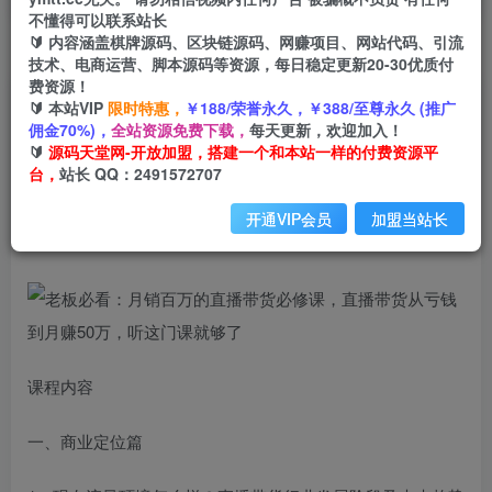
不懂得可以联系站长
🔰 内容涵盖棋牌源码、区块链源码、网赚项目、网站代码、引流
首页
创业课程
会员免费
正文
技术、电商运营、脚本源码等资源，每日稳定更新20-30优质付
费资源！
老板必看：月销百万的直播带货必修课，直播带货
🔰 本站VIP
限时特惠，
￥188/荣誉永久，￥388/至尊永久 (推广
佣金70%)，
全站资源免费下载，
每天更新，欢迎加入！
从亏钱到月赚50万，听这门课就够了
🔰
源码天堂网-开放加盟，搭建一个和本站一样的付费资源平
台，
站长 QQ：2491572707
小码
关注
私信
2年前发布
开通VIP会员
加盟当站长
1775
177
课程内容
一、商业定位篇