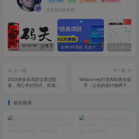
2.3W+
0
560W+
8586W+
天生我才必有用
你还在到处找项目？还在当韭菜？我靠卖项目一个月收入5万+，曾经我也是个失败者。
全网VIP课程 无损下载~
上一篇
下一篇
2023拼多多高阶运营进阶
Midjourney打造AI绘图全能
篇，用心学好四式，你就是
手，让你的设计驰骋于画
下一位运营高手
布，为设计加速
相关推荐