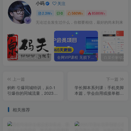
小码
关注
2.3W+
0
560W+
8586W+
无论过去发生过什么，你都要相信，最好的尚未到来
你还在到处找项目？还在当韭菜？我靠卖项目一个月收入5万+，曾经我也是个失败者。
全网VIP课程 无损下载~
上一篇
下一篇
蚂蚱·引爆同城特训，从0-1
学长脚本系列课：手机类脚
引爆你的同城流量，2023年
本篇，学会自用或接单都很
抢占本地生活万亿赛道
好【揭秘】
相关推荐