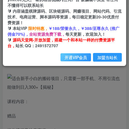
不懂得可以联系站长
🔰 内容涵盖棋牌源码、区块链源码、网赚项目、网站代码、引流
首页
创业课程
会员免费
正文
技术、电商运营、脚本源码等资源，每日稳定更新20-30优质付
费资源！
适合新手小白的搬砖项目，只需要一部手机、不用
🔰 本站VIP
限时特惠，
￥188/荣誉永久，￥388/至尊永久 (推广
佣金70%)，
全站资源免费下载，
每天更新，欢迎加入！
引流也能做到日入300+【揭秘】
🔰
源码天堂网-开放加盟，搭建一个和本站一样的付费资源平
台，
站长 QQ：2491572707
小码
关注
私信
2年前发布
开通VIP会员
加盟当站长
833
101
课程内容：
赠品