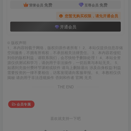
免费
免费
荣誉会员
至尊会员
您暂无购买权限，请先开通会员
开通会员
©
版权声明
1、本内容转载于网络，版权归原作者所有！ 2、本站仅提供信息存储
空间服务，不拥有所有权，不承担相关法律责任。 3、本内容若侵犯
到你的版权利益，请联系我们，会尽快给予删除处理！ 4、本站全资
源仅供测试和学习，请勿用于非法操作，一切后果与本站无关。 5、
如遇到充值付费环节课程或软件 请马上删除退出 涉及自身权益/利益
需要投资的一律不要相信，访客发现请向客服举报。 6、本教程仅供
揭秘 请勿用于非法违规操作 否则和作者 官网 无关
THE END
会员专属
喜欢就支持一下吧