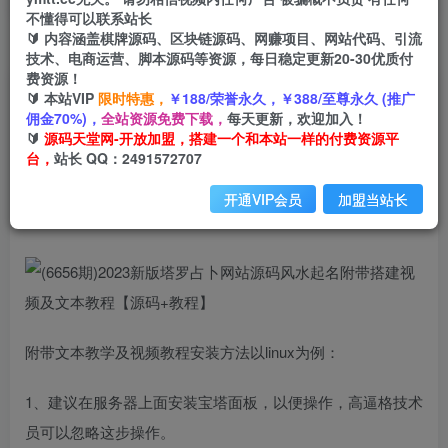
不懂得可以联系站长
🔰 内容涵盖棋牌源码、区块链源码、网赚项目、网站代码、引流
首页
创业课程
会员专属
正文
技术、电商运营、脚本源码等资源，每日稳定更新20-30优质付
费资源！
(6656期)2023新版塔罗占卜网站源码风水起名附带
🔰 本站VIP
限时特惠，
￥188/荣誉永久，￥388/至尊永久 (推广
佣金70%)，
全站资源免费下载，
每天更新，欢迎加入！
搭建视频及文本教程【源码+教程】
🔰
源码天堂网-开放加盟，搭建一个和本站一样的付费资源平
台，
站长 QQ：2491572707
小码
关注
私信
2年前发布
开通VIP会员
加盟当站长
1778
62
附带文本教学及视频教程安装方法以linux为例：
1、建议在服务器上面安装宝塔面板，以便操作，高逼格技术
员可以忽略这步操作。