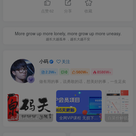
点赞
62
分享
收藏
More grow up more lonely, more grow up more uneasy.
越长大越孤单 ，越长大越不安
小码
关注
2.3W+
0
560W+
8586W+
做有用的事，说勇敢的话，想美好的事，一生足矣
你还在到处找项目？还在当韭菜？我靠卖项目一个月收入5万+，曾经我也是个失败者。
全网VIP课程 无损下载~