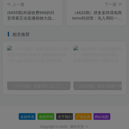
上一篇
下一篇
(6655期)外面收费999的抖
（4622期）拼多多跨境电商
音弹幕互动直播植物大战僵
temu特训营：先入局吃一波
尸，实时互动直播【软件+详
红利，从0到1打造爆款，快
细教程】
速变现
相关推荐
（10169期）谷歌SEO从入门到精通 带你打造排名 清晰的独立站+Google SEO工作流
（9028期）2024视频号爽剧推广，肉
友链申请
-
免责声明
-
关于我们
-
广告合作
-
网站地图
Copyright © 2025 ·
源码天堂--1